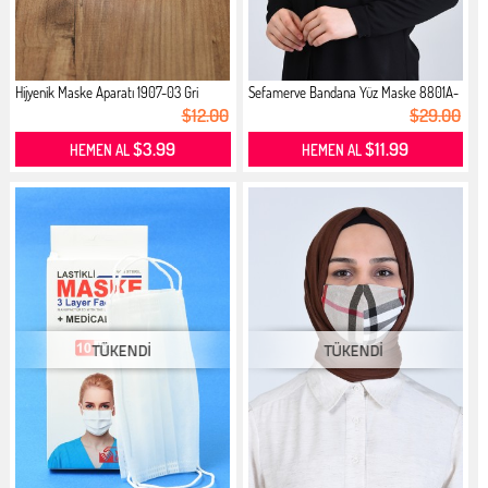
Hijyenik Maske Aparatı 1907-03 Gri
Sefamerve Bandana Yüz Maske 8801A-
0...
$12.00
$29.00
$3.99
$11.99
HEMEN AL
HEMEN AL