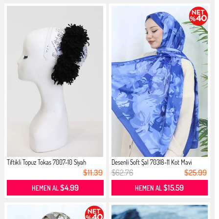
Tiftikli Topuz Tokas 7007-10 Siyah
Desenli Soft Şal 70318-11 Kot Mavi
$11.39
$62.76
$25.99
$4.99
$15.59
HEMEN AL
HEMEN AL