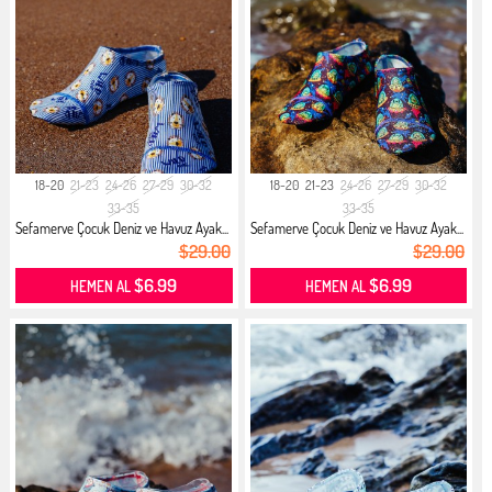
18-20
21-23
24-26
27-29
30-32
18-20
21-23
24-26
27-29
30-32
33-35
33-35
Sefamerve Çocuk Deniz ve Havuz Ayak...
Sefamerve Çocuk Deniz ve Havuz Ayak...
$29.00
$29.00
$6.99
$6.99
HEMEN AL
HEMEN AL