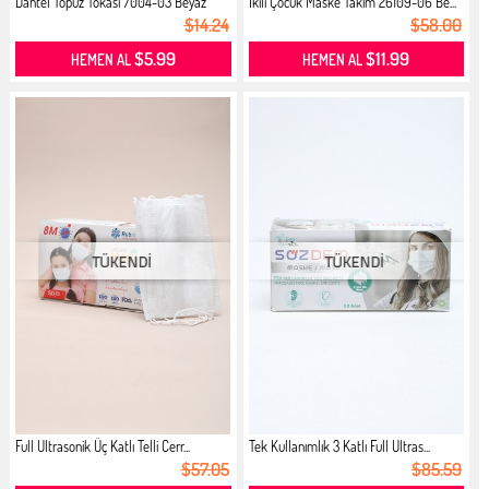
Dantel Topuz Tokası 7004-03 Beyaz
İkili Çocuk Maske Takım 26109-06 Be...
$14.24
$58.00
$5.99
$11.99
HEMEN AL
HEMEN AL
Full Ultrasonik Üç Katlı Telli Cerr...
Tek Kullanımlık 3 Katlı Full Ultras...
$57.05
$85.59