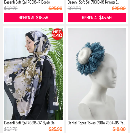
Desenli Soft Şal 70318-17 Bordo
Desenli Soft Şal 70318-18 Kırmızı S...
$62.76
$25.99
$62.76
$25.99
$15.59
$15.59
HEMEN AL
HEMEN AL
Desenli Soft Şal 70318-07 Siyah Bej
Dantel Topuz Tokası 7004 7004-05 Pe...
$62.76
$25.99
$18.00