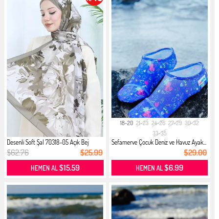
18-20
21-23
24-26
27-29
30-32
33-35
Desenli Soft Şal 70318-05 Açık Bej
Sefamerve Çocuk Deniz ve Havuz Ayak...
$62.76
$25.99
$29.00
$15.59
$6.99
HEMEN AL
HEMEN AL