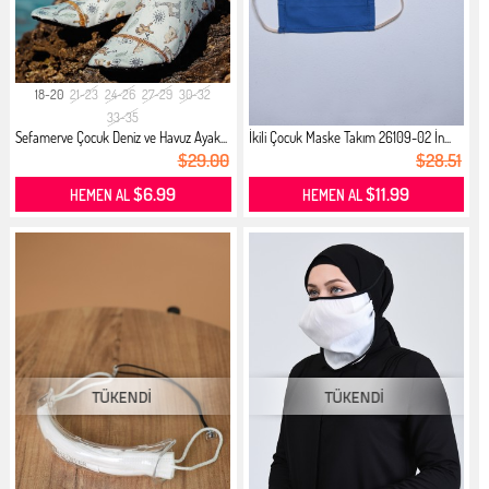
18-20
21-23
24-26
27-29
30-32
33-35
Sefamerve Çocuk Deniz ve Havuz Ayak...
İkili Çocuk Maske Takım 26109-02 İn...
$29.00
$28.51
$6.99
$11.99
HEMEN AL
HEMEN AL