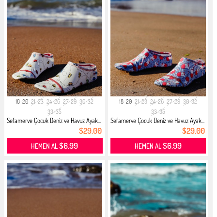
18-20
21-23
24-26
27-29
30-32
18-20
21-23
24-26
27-29
30-32
33-35
33-35
Sefamerve Çocuk Deniz ve Havuz Ayak...
Sefamerve Çocuk Deniz ve Havuz Ayak...
$29.00
$29.00
$6.99
$6.99
HEMEN AL
HEMEN AL