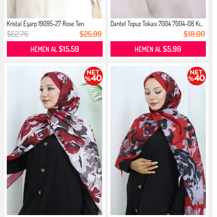
Kristal Eşarp 19095-27 Rose Ten
Dantel Topuz Tokası 7004 7004-08 Kı...
$62.76
$25.99
$18.00
$15.59
$5.99
HEMEN AL
HEMEN AL