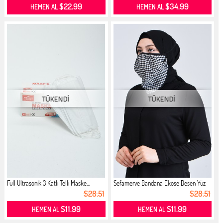
$22.99
$34.99
HEMEN AL
HEMEN AL
Full Ultrasonik 3 Katlı Telli Maske...
Sefamerve Bandana Ekose Desen Yüz
M...
$28.51
$28.51
$11.99
$11.99
HEMEN AL
HEMEN AL