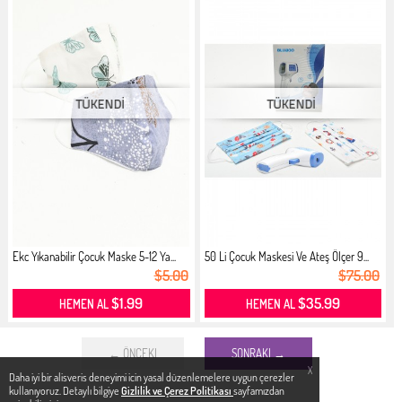
Ekc Yıkanabilir Çocuk Maske 5-12 Ya...
50 Li Çocuk Maskesi Ve Ateş Ölçer 9...
$5.00
$75.00
$1.99
$35.99
HEMEN AL
HEMEN AL
← ÖNCEKI
SONRAKI →
X
Daha iyi bir alisveris deneyimi icin yasal düzenlemelere uygun çerezler
kullanıyoruz. Detaylı bilgiye
Gizlilik ve Çerez Politikası
sayfamızdan