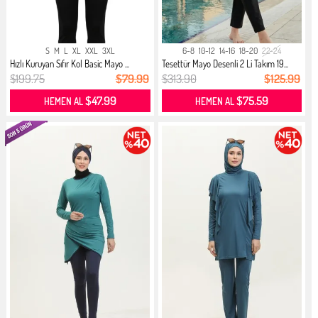
S
M
L
XL
XXL
3XL
6-8
10-12
14-16
18-20
22-24
Hızlı Kuruyan Sıfır Kol Basic Mayo ...
Tesettür Mayo Desenli 2 Li Takım 19...
$199.75
$79.99
$313.90
$125.99
$47.99
$75.59
HEMEN AL
HEMEN AL