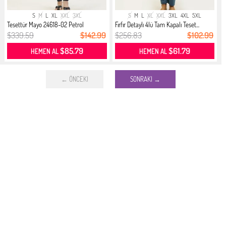
S
M
L
XL
XXL
3XL
S
M
L
XL
XXL
3XL
4XL
5XL
Tesettür Mayo 24618-02 Petrol
Fırfır Detaylı 4lü Tam Kapalı Teset...
$339.59
$142.99
$256.83
$102.99
$85.79
$61.79
HEMEN AL
HEMEN AL
← ÖNCEKI
SONRAKI →