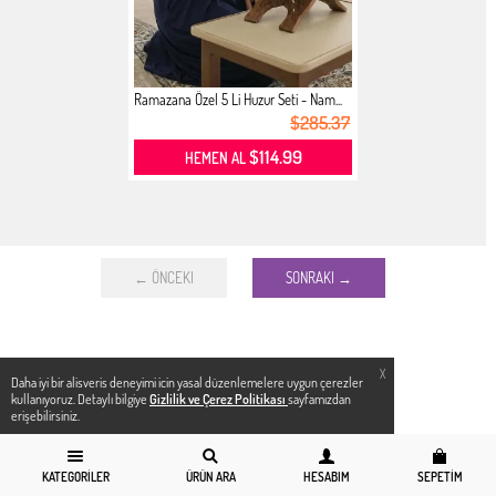
Ramazana Özel 5 Li Huzur Seti - Nam...
$285.37
$114.99
HEMEN AL
← ÖNCEKI
SONRAKI →
X
Daha iyi bir alisveris deneyimi icin yasal düzenlemelere uygun çerezler
kullanıyoruz. Detaylı bilgiye
Gizlilik ve Çerez Politikası
sayfamızdan
erişebilirsiniz.
KATEGORILER
ÜRÜN ARA
HESABIM
SEPETIM