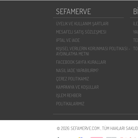
SEFAMERVE
B
ÜYELIK VE KULLANIM ŞARTLARI
İL
MESAFELI SATIŞ SÖZLEŞMESI
YA
İPTAL VE İADE
TE
KIŞISEL VERILERIN KORUNMASI POLITIKASI -
TO
AYDINLATMA METNI
FACEBOOK SAYFA KURALLARI
NASIL İADE YAPABILIRIM?
ÇEREZ POLITIKAMIZ
KAMPANYA VE KOŞULLAR
İŞLEM REHBERI
POLİTİKALARIMIZ
© 2026 SEFAMERVE.COM , TÜM HAKLARI SAKLIDI