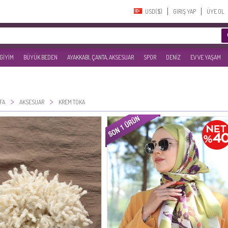
USD($)‎
GIRIŞ YAP
ÜYE OL
 GİYİM
BÜYÜK BEDEN
AYAKKABI, ÇANTA, AKSESUAR
SPOR
DENİZ
EV VE YAŞAM
>
>
FA
AKSESUAR
KREM TOKA