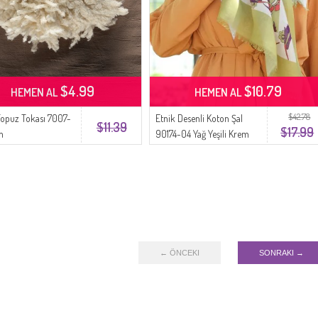
$4.99
$10.79
HEMEN AL
HEMEN AL
$42.78
 Topuz Tokası 7007-
Etnik Desenli Koton Şal
$11.39
$17.99
m
90174-04 Yağ Yeşili Krem
← ÖNCEKI
SONRAKI →