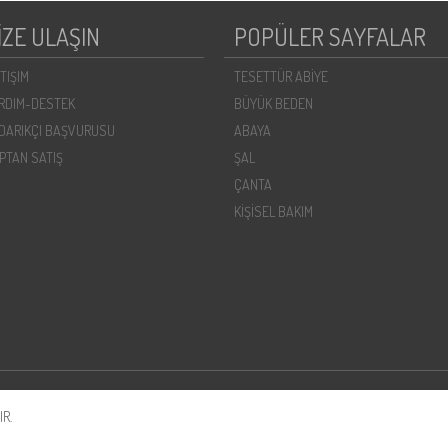
İZE ULAŞIN
POPÜLER SAYFALAR
ETIŞIM
TESETTÜR ABİYE
RDIM-DESTEK
BÜYÜK BEDEN
DARIKÇI BAŞVURUSU
ABAYA
PTAN SATIŞ
ŞAL
ÇANTA
KİŞİSEL BAKIM
R.