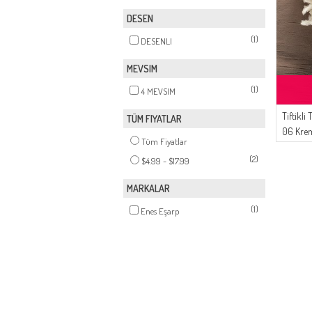
DESEN
(1)
DESENLI
MEVSIM
(1)
4 MEVSIM
Tiftikli
TÜM FIYATLAR
06 Kre
Tüm Fiyatlar
(2)
$4.99 - $17.99
MARKALAR
(1)
Enes Eşarp