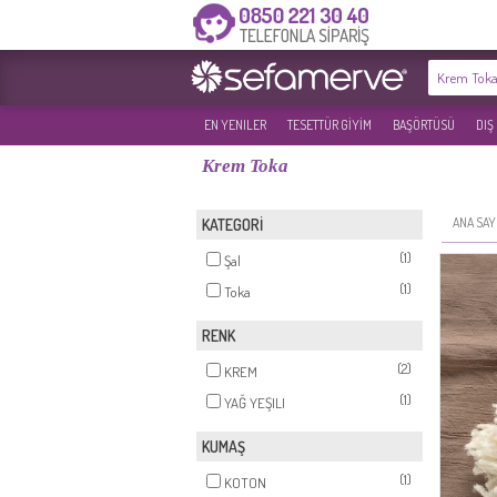
EN YENILER
TESETTÜR GİYİM
BAŞÖRTÜSÜ
DIŞ
Krem Toka
ANA SAY
KATEGORİ
(1)
Şal
(1)
Toka
RENK
(2)
KREM
(1)
YAĞ YEŞILI
KUMAŞ
(1)
KOTON