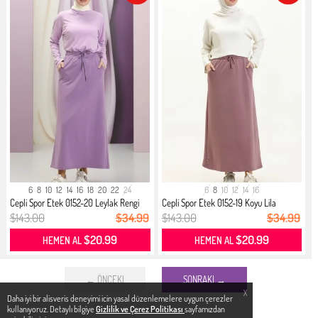
6
8
10
12
14
16
18
20
22
24
6
8
10
12
14
16
Cepli Spor Etek 0152-20 Leylak Rengi
Cepli Spor Etek 0152-19 Koyu Lila
$143.00
$34.99
$143.00
$34.99
$20.99
$20.99
HEMEN AL
HEMEN AL
← ÖNCEKI
SONRAKI →
X
Daha iyi bir alisveris deneyimi icin yasal düzenlemelere uygun çerezler
kullanıyoruz. Detaylı bilgiye
Gizlilik ve Çerez Politikası
sayfamızdan