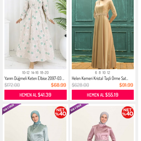
10-12
14-16
18-20
6
8
10
12
Yarım Düğmeli Keten Elbise 2097-03 ...
Helen Kemeri Kristal Taşli Örme Sat...
$172.00
$68.99
$628.00
$91.99
$41.39
$55.19
HEMEN AL
HEMEN AL