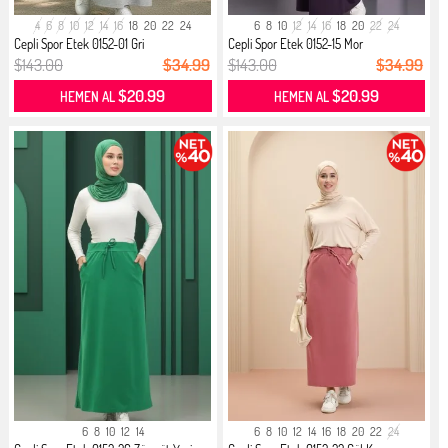
4
6
8
10
12
14
16
18
20
22
24
6
8
10
12
14
16
18
20
22
24
Cepli Spor Etek 0152-01 Gri
Cepli Spor Etek 0152-15 Mor
$143.00
$34.99
$143.00
$34.99
$20.99
$20.99
HEMEN AL
HEMEN AL
6
8
10
12
14
6
8
10
12
14
16
18
20
22
24