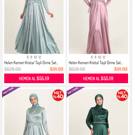
6
8
10
12
6
8
10
12
Helen Kemeri Kristal Taşli Örme Sat...
Helen Kemeri Kristal Taşli Örme Sat...
$628.00
$91.99
$628.00
$91.99
$55.19
$55.19
HEMEN AL
HEMEN AL