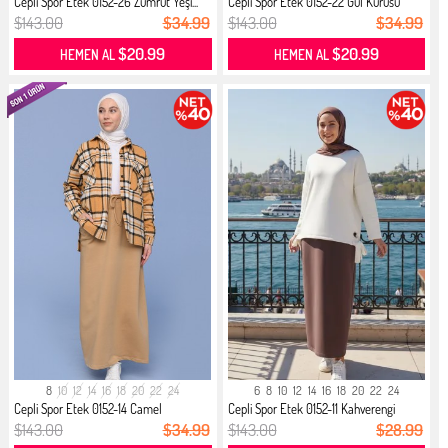
Cepli Spor Etek 0152-26 Zümrüt Yeşi...
Cepli Spor Etek 0152-22 Gül Kurusu
$143.00
$34.99
$143.00
$34.99
$20.99
$20.99
HEMEN AL
HEMEN AL
8
10
12
14
16
18
20
22
24
6
8
10
12
14
16
18
20
22
24
Cepli Spor Etek 0152-14 Camel
Cepli Spor Etek 0152-11 Kahverengi
$143.00
$34.99
$143.00
$28.99