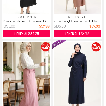
6
8
10
12
14
16
6
8
10
12
14
16
Kemer Detaylı Takım Görünümlü Elbis...
Kemer Detaylı Takım Görünümlü Elbis...
$195.00
$57.99
$195.00
$57.99
$34.79
$34.79
HEMEN AL
HEMEN AL