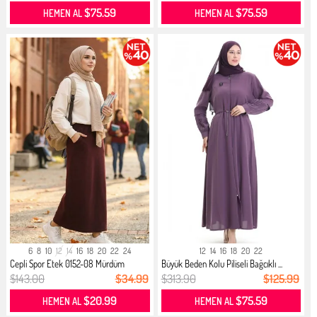
$75.59
$75.59
HEMEN AL
HEMEN AL
6
8
10
12
14
16
18
20
22
24
12
14
16
18
20
22
Cepli Spor Etek 0152-08 Mürdüm
Büyük Beden Kolu Piliseli Bağcıklı ...
$143.00
$34.99
$313.90
$125.99
$20.99
$75.59
HEMEN AL
HEMEN AL