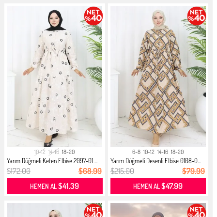
10-12
14-16
18-20
6-8
10-12
14-16
18-20
Yarım Düğmeli Keten Elbise 2097-01 ...
Yarım Düğmeli Desenli Elbise 0108-0...
$172.00
$68.99
$215.00
$79.99
$41.39
$47.99
HEMEN AL
HEMEN AL