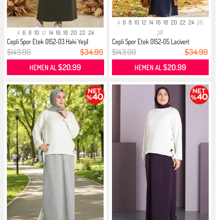
4
6
8
10
12
14
16
18
20
22
24
26
4
6
8
10
12
14
16
18
20
22
24
28
Cepli Spor Etek 0152-03 Haki Yeşil
Cepli Spor Etek 0152-05 Lacivert
$143.00
$34.99
$143.00
$34.99
$20.99
$20.99
HEMEN AL
HEMEN AL