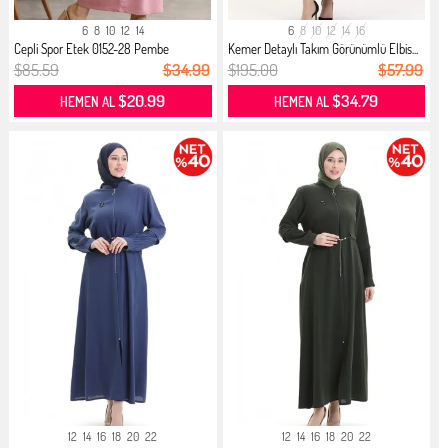
6
8
10
12
14
6
8
10
12
14
16
Cepli Spor Etek 0152-28 Pembe
Kemer Detaylı Takım Görünümlü Elbis...
$85.59
$34.99
$195.00
$57.99
$20.99
$34.79
HEMEN AL
HEMEN AL
12
14
16
18
20
22
12
14
16
18
20
22