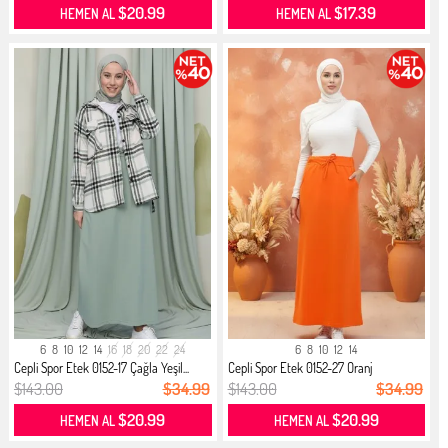
$20.99
$17.39
HEMEN AL
HEMEN AL
6
8
10
12
14
16
18
20
22
24
6
8
10
12
14
Cepli Spor Etek 0152-17 Çağla Yeşil...
Cepli Spor Etek 0152-27 Oranj
$143.00
$34.99
$143.00
$34.99
$20.99
$20.99
HEMEN AL
HEMEN AL