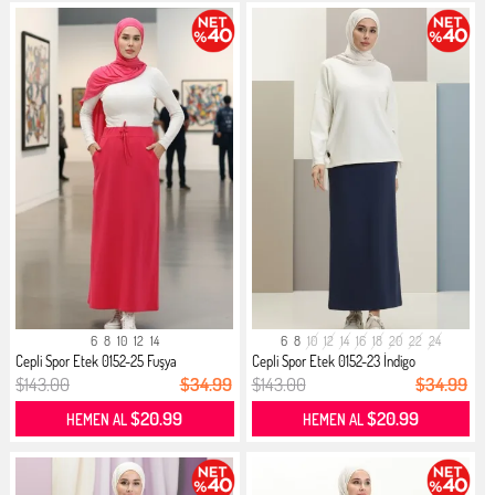
6
8
10
12
14
6
8
10
12
14
16
18
20
22
24
Cepli Spor Etek 0152-25 Fuşya
Cepli Spor Etek 0152-23 İndigo
$143.00
$34.99
$143.00
$34.99
$20.99
$20.99
HEMEN AL
HEMEN AL