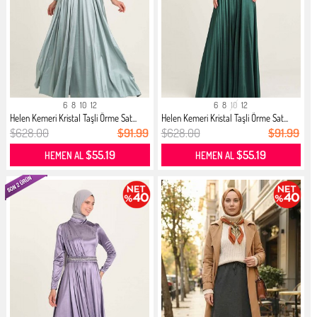
6
8
10
12
6
8
10
12
Helen Kemeri Kristal Taşli Örme Sat...
Helen Kemeri Kristal Taşli Örme Sat...
$628.00
$91.99
$628.00
$91.99
$55.19
$55.19
HEMEN AL
HEMEN AL