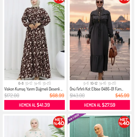
6-8
10-12
14-16
18-20
6-8
10-12
14-16
18-20
Viskon Kumaş Yarım Düğmeli Desenli ...
Önü Fırfırlı Kot Elbise 0486-01 Füm...
$172.00
$68.99
$143.00
$45.99
$41.39
$27.59
HEMEN AL
HEMEN AL