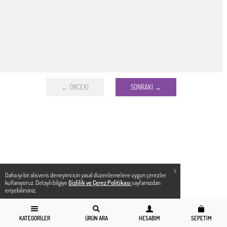
← ÖNCEKI
SONRAKI →
X
Daha iyi bir alisveris deneyimi icin yasal düzenlemelere uygun çerezler
kullanıyoruz. Detaylı bilgiye
Gizlilik ve Çerez Politikası
sayfamızdan
erişebilirsiniz.
KATEGORILER
ÜRÜN ARA
HESABIM
SEPETIM