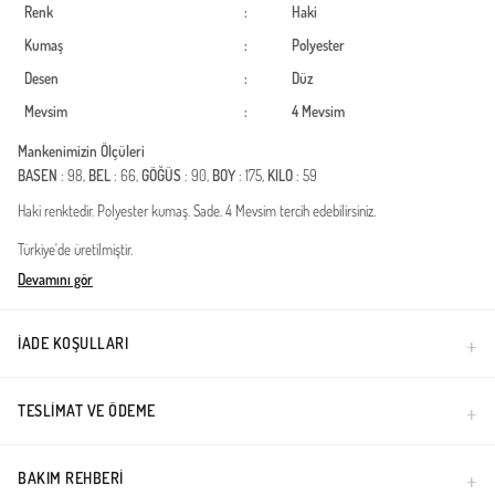
Renk
:
Haki
Kumaş
:
Polyester
Desen
:
Düz
Mevsim
:
4 Mevsim
Mankenimizin Ölçüleri
BASEN
: 98,
BEL
: 66,
GÖĞÜS
: 90,
BOY
: 175,
KILO
: 59
Haki renktedir. Polyester kumaş. Sade. 4 Mevsim tercih edebilirsiniz.
Türkiye'de üretilmiştir.
Devamını gör
İADE KOŞULLARI
TESLIMAT VE ÖDEME
BAKIM REHBERI