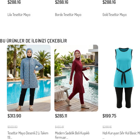
$288.16
$288.16
$288.16
Lila Tesettür Mayo
Bordo Tesettür Mayo
Gold Tesettür Mayo
BU ÜRÜNLER DE İLGINIZI ÇEKEBILIR
$313.90
$285.11
$199.75
$503.83
$455.81
$288.16
Tesettür Mayo Desenli 2 Li Takım
Modern Sadelik Beli Kuşaklı
Hızlı Kuruyan Sıfır Kol Basic 
19...
Fermuar...
...