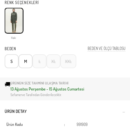
RENK SEÇENEKLERİ
Haki
BEDEN VE ÖLÇÜ TABLOSU
BEDEN
S
M
L
XL
XXL
🚚
ÜRÜNÜN SIZE TAHMINI ULAŞMA TARIHI
13 Ağustos Perşembe - 15 Ağustos Cumartesi
Sefamerve Tarafından Gönderilecektir.
ÜRÜN DETAY
Ürün Kodu
:
991909