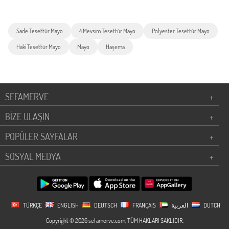
Sade Tesettür Mayo
4 Mevsim Tesettür Mayo
Polyester Tesettür Mayo
Haki Tesettür Mayo
Mayo
Haşema
SEFAMERVE
+
BİZE ULAŞIN
+
POPÜLER SAYFALAR
+
SOSYAL MEDYA
+
TÜRKÇE
ENGLISH
DEUTSCH
FRANÇAIS
العربية
DUTCH
Copyright © 2026 sefamerve.com, TÜM HAKLARI SAKLIDIR.