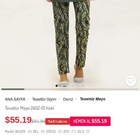
Tesettür Mayo
ANA SAYFA
Tesettür Giyim
Deniz
>
>
>
Tesettür Mayo 2402-01 Haki
$55.19
$55.19
$91.99
HEMEN AL
%40 İndirim
Model:
BASEN
: 98,
BEL
: 66,
GÖĞÜS
: 90,
BOY
: 175,
KILO
: 59