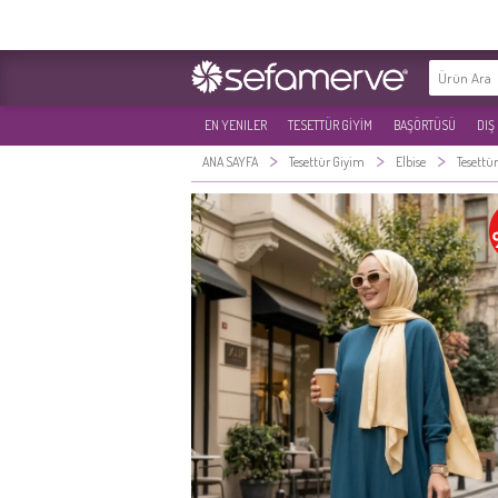
EN YENILER
TESETTÜR GİYİM
BAŞÖRTÜSÜ
DIŞ
>
>
>
ANA SAYFA
Tesettür Giyim
Elbise
Tesettür