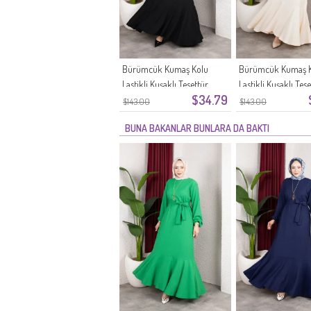
Bürümcük Kumaş Kolu
Bürümcük Kumaş 
Lastikli Kuşaklı Tesettür
Lastikli Kuşaklı Tes
$34.79
Elbise 0911-11 Siyah
Elbise 0911-10 Ekru
$143.00
$143.00
BUNA BAKANLAR BUNLARA DA BAKTI