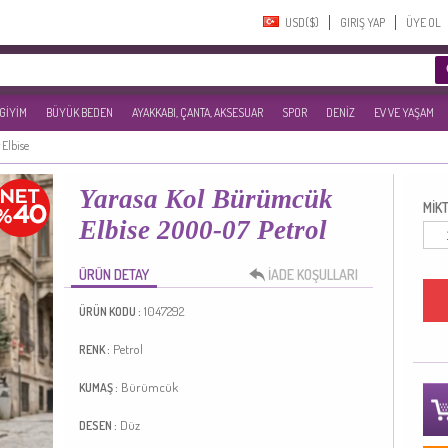
USD($)‎
GIRIŞ YAP
ÜYE OL
 GİYİM
BÜYÜK BEDEN
AYAKKABI, ÇANTA, AKSESUAR
SPOR
DENİZ
EV VE YAŞAM
 Elbise
Yarasa Kol Bürümcük
MİKT
Elbise 2000-07 Petrol
ÜRÜN DETAY
İADE KOŞULLARI
1047292
ÜRÜN KODU :
Petrol
RENK :
Bürümcük
KUMAŞ :
Düz
DESEN :