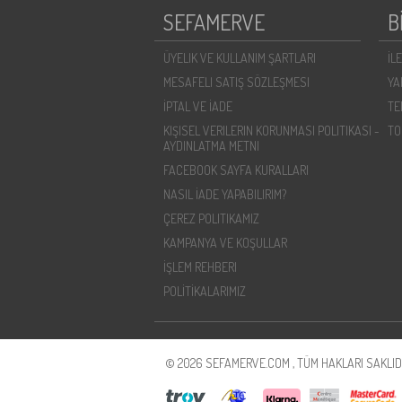
SEFAMERVE
B
ÜYELIK VE KULLANIM ŞARTLARI
İL
MESAFELI SATIŞ SÖZLEŞMESI
YA
İPTAL VE İADE
TE
KIŞISEL VERILERIN KORUNMASI POLITIKASI -
TO
AYDINLATMA METNI
FACEBOOK SAYFA KURALLARI
NASIL İADE YAPABILIRIM?
ÇEREZ POLITIKAMIZ
KAMPANYA VE KOŞULLAR
İŞLEM REHBERI
POLİTİKALARIMIZ
© 2026 SEFAMERVE.COM , TÜM HAKLARI SAKLIDI