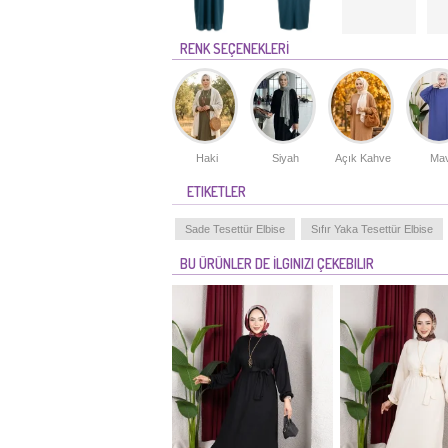
RENK SEÇENEKLERİ
Haki
Siyah
Açık Kahve
Mav
ETIKETLER
Sade Tesettür Elbise
Sıfır Yaka Tesettür Elbise
BU ÜRÜNLER DE İLGINIZI ÇEKEBILIR