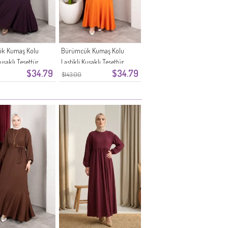
k Kumaş Kolu
Bürümcük Kumaş Kolu
Kuşaklı Tesettür
Lastikli Kuşaklı Tesettür
$34.79
$34.79
911-07 Mürdüm
Elbise 0911-06 Oranj
$143.00