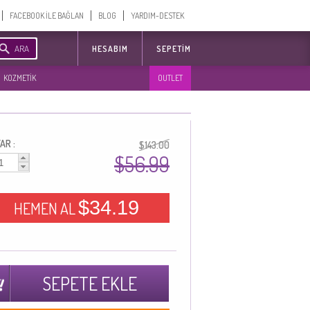
FACEBOOK İLE BAĞLAN
BLOG
YARDIM-DESTEK
ARA
HESABIM
SEPETIM
KOZMETİK
OUTLET
AR :
$143.00
$56.99
$34.19
HEMEN AL
SEPETE EKLE