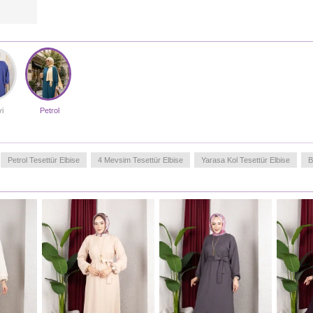
trendlerine uygun olarak tasarlanan bu model, hem ofis
şıklığında hem de sosyal etkinliklerde size eşlik eder.
Ürünün zamansız kesimi, farklı aksesuarlarla stilinizi
kişiselleştirmenize olanak tanır. Yıkama sonrası formunu
koruyan yapısıyla uzun ömürlü bir kullanım sunar.
Türkiye'de üretilmiştir.
MANKENIMIZIN ÖLÇÜLERI :
i
Petrol
BASEN
: 98,
BEL
: 71,
GÖĞÜS
: 85,
BOY
: 170,
KILO
: 57
Petrol Tesettür Elbise
4 Mevsim Tesettür Elbise
Yarasa Kol Tesettür Elbise
B