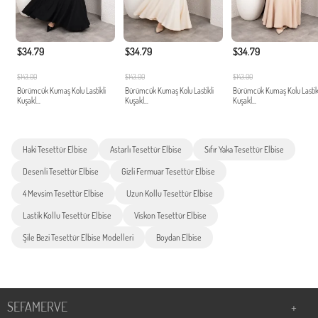
$34.79
$34.79
$34.79
$143.00
$143.00
$143.00
Bürümcük Kumaş Kolu Lastikli
Bürümcük Kumaş Kolu Lastikli
Bürümcük Kumaş Kolu Lastik
Kuşakl...
Kuşakl...
Kuşakl...
Haki Tesettür Elbise
Astarlı Tesettür Elbise
Sıfır Yaka Tesettür Elbise
Desenli Tesettür Elbise
Gizli Fermuar Tesettür Elbise
4 Mevsim Tesettür Elbise
Uzun Kollu Tesettür Elbise
Lastik Kollu Tesettür Elbise
Viskon Tesettür Elbise
Şile Bezi Tesettür Elbise Modelleri
Boydan Elbise
SEFAMERVE
+