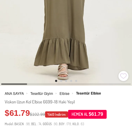
Tesettür Elbise
ANA SAYFA
Tesettür Giyim
Elbise
>
>
>
Viskon Uzun Kol Elbise 6699-18 Haki Yeşil
$61.79
$61.79
$102.99
HEMEN AL
%40 İndirim
Model:
BASEN
: 98,
BEL
: 74,
GÖĞÜS
: 90,
BOY
: 178,
KILO
: 63