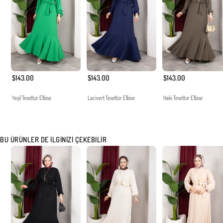
$143.00
$143.00
$143.00
Yeşil Tesettür Elbise
Lacivert Tesettür Elbise
Haki Tesettür Elbise
BU ÜRÜNLER DE İLGINIZI ÇEKEBILIR