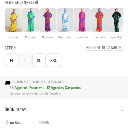
RENK SEÇENEKLERİ
Mor, Sarı
Mor, Yeşil
Mor, Oranj
Beyaz, Saks
Fuşya, Saks
Oranj, Saks
Siyah, Yeşil
K
BEDEN VE ÖLÇÜ TABLOSU
BEDEN
M
L
XL
XXL
🚚
ÜRÜNÜN SIZE TAHMINI ULAŞMA TARIHI
10 Ağustos Pazartesi - 12 Ağustos Çarşamba
Sefamerve Tarafından Gönderilecektir.
ÜRÜN DETAY
Ürün Kodu
:
1019815