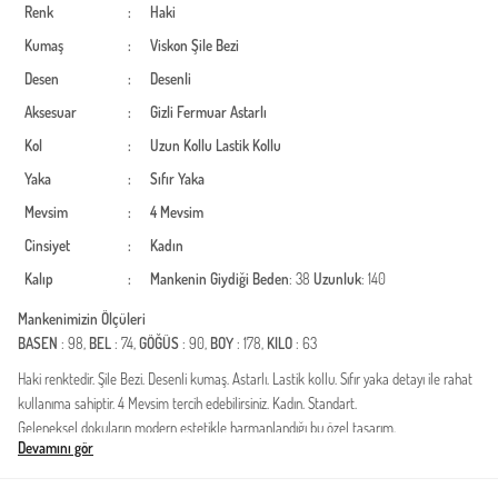
Renk
:
Haki
Kumaş
:
Viskon
Şile Bezi
Desen
:
Desenli
Aksesuar
:
Gizli Fermuar
Astarlı
Kol
:
Uzun Kollu
Lastik Kollu
Yaka
:
Sıfır Yaka
Mevsim
:
4 Mevsim
Cinsiyet
:
Kadın
Kalıp
:
Mankenin Giydiği Beden
: 38
Uzunluk
: 140
Mankenimizin Ölçüleri
BASEN
: 98,
BEL
: 74,
GÖĞÜS
: 90,
BOY
: 178,
KILO
: 63
Haki renktedir. Şile Bezi. Desenli kumaş. Astarlı. Lastik kollu. Sıfır yaka detayı ile rahat
kullanıma sahiptir. 4 Mevsim tercih edebilirsiniz. Kadın. Standart.
Geleneksel dokuların modern estetikle harmanlandığı bu özel tasarım,
Devamını gör
gardırobunuzun en konforlu ve şık parçası olmaya aday. %100 pamuk liflerinden
üretilen kumaşı sayesinde cildinizin gün boyu nefes almasını sağlar. Doğal dokusuyla