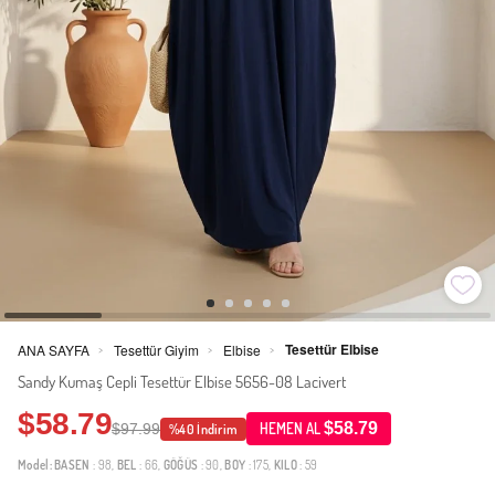
Tesettür Elbise
ANA SAYFA
Tesettür Giyim
Elbise
>
>
>
Sandy Kumaş Cepli Tesettür Elbise 5656-08 Lacivert
$58.79
$58.79
$97.99
HEMEN AL
%40 İndirim
Model:
BASEN
: 98,
BEL
: 66,
GÖĞÜS
: 90,
BOY
: 175,
KILO
: 59