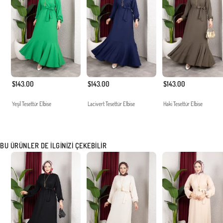
$143.00
$143.00
$143.00
Yeşil Tesettür Elbise
Lacivert Tesettür Elbise
Haki Tesettür Elbise
BU ÜRÜNLER DE İLGINIZI ÇEKEBILIR