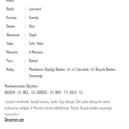
Kodu
Renk
:
Lacivert
Kumaş
:
Sandy
Desen
:
Düz
Aksesuar
:
Cepli
Yaka
:
Sıfır Yaka
Mevsim
:
4 Mevsim
Tarz
:
Rahat
Kalıp
:
Mankenin Giydiği Beden
: 40-42
Uzunluk
: 142
Büyük Beden
Seçeneği
Mankenimizin Ölçüleri
BASEN
: 98,
BEL
: 66,
GÖĞÜS
: 90,
BOY
: 175,
KILO
: 59
Lacivert renktedir. Sandy kumaş. Sade. Cep detaylı. Sıfır yaka detayı ile rahat
kullanıma sahiptir. 4 Mevsim tercih edebilirsiniz. Rahat. Büyük beden seçeneği
mevcuttur.
Devamını gör
Modern muhafazakar stilin en işlevsel parçalarından biri olan cepli sandy kumaş
tesettür elbise, gardırobunuzun vazgeçilmez bir parçası olmaya aday. Dört mevsim