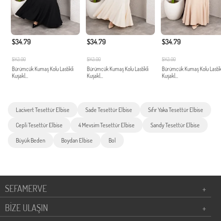
$34.79
$34.79
$34.79
$143.00
$143.00
$143.00
Bürümcük Kumaş Kolu Lastikli
Bürümcük Kumaş Kolu Lastikli
Bürümcük Kumaş Kolu Lastik
Kuşakl...
Kuşakl...
Kuşakl...
Lacivert Tesettür Elbise
Sade Tesettür Elbise
Sıfır Yaka Tesettür Elbise
Cepli Tesettür Elbise
4 Mevsim Tesettür Elbise
Sandy Tesettür Elbise
Büyük Beden
Boydan Elbise
Bol
SEFAMERVE
+
BİZE ULAŞIN
+