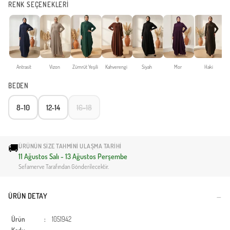
RENK SEÇENEKLERİ
Antrasit
Vizon
Zümrüt Yeşili
Kahverengi
Siyah
Mor
Haki
BEDEN
8-10
12-14
16-18
🚚
ÜRÜNÜN SIZE TAHMINI ULAŞMA TARIHI
11 Ağustos Salı - 13 Ağustos Perşembe
Sefamerve Tarafından Gönderilecektir.
ÜRÜN DETAY
Ürün
:
1051942