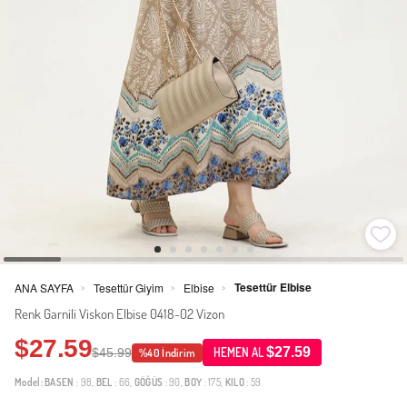
Tesettür Elbise
ANA SAYFA
Tesettür Giyim
Elbise
>
>
>
Renk Garnili Viskon Elbise 0418-02 Vizon
$27.59
$27.59
$45.99
HEMEN AL
%40 İndirim
Model:
BASEN
: 98,
BEL
: 66,
GÖĞÜS
: 90,
BOY
: 175,
KILO
: 59