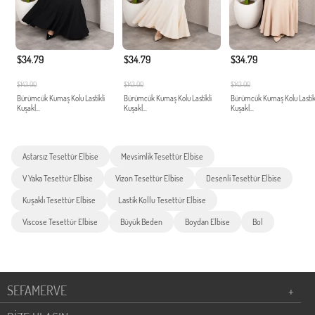
$34.79
$34.79
$34.79
$143.00
$143.00
$143.00
Bürümcük Kumaş Kolu Lastikli
Bürümcük Kumaş Kolu Lastikli
Bürümcük Kumaş Kolu Lastik
Kuşakl...
Kuşakl...
Kuşakl...
Astarsız Tesettür Elbise
Mevsimlik Tesettür Elbise
V Yaka Tesettür Elbise
Vizon Tesettür Elbise
Desenli Tesettür Elbise
Kuşaklı Tesettür Elbise
Lastik Kollu Tesettür Elbise
Viscose Tesettür Elbise
Büyük Beden
Boydan Elbise
Bol
SEFAMERVE
+