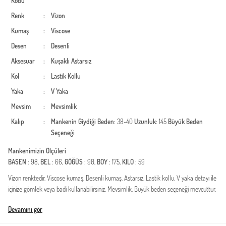
Kodu
Renk
:
Vizon
Kumaş
:
Viscose
Desen
:
Desenli
Aksesuar
:
Kuşaklı
Astarsız
Kol
:
Lastik Kollu
Yaka
:
V Yaka
Mevsim
:
Mevsimlik
Kalıp
:
Mankenin Giydiği Beden
: 38-40
Uzunluk
: 145
Büyük Beden
Seçeneği
Mankenimizin Ölçüleri
BASEN
: 98,
BEL
: 66,
GÖĞÜS
: 90,
BOY
: 175,
KILO
: 59
Vizon renktedir. Viscose kumaş. Desenli kumaş. Astarsız. Lastik kollu. V yaka detayı ile
içinize gömlek veya badi kullanabilirsiniz. Mevsimlik. Büyük beden seçeneği mevcuttur.
Türkiye'de üretilmiştir.
Devamını gör