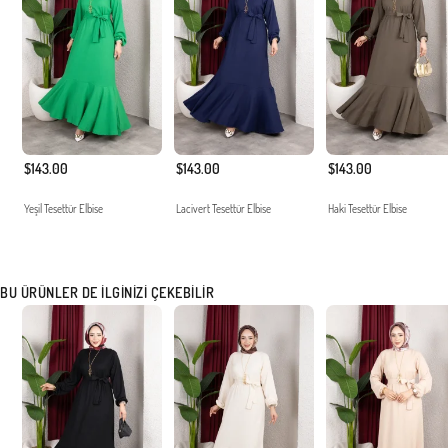
$143.00
$143.00
$143.00
Yeşil Tesettür Elbise
Lacivert Tesettür Elbise
Haki Tesettür Elbise
BU ÜRÜNLER DE İLGINIZI ÇEKEBILIR