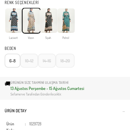
RENK SEÇENEKLERİ
Lacivert
Vizon
Siyah
Petrol
BEDEN
6-8
10-12
14-16
18-20
🚚
ÜRÜNÜN SIZE TAHMINI ULAŞMA TARIHI
13 Ağustos Perşembe - 15 Ağustos Cumartesi
Sefamerve Tarafından Gönderilecektir.
ÜRÜN DETAY
Ürün
:
1029728