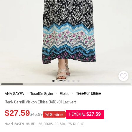
Tesettür Elbise
ANA SAYFA
Tesettür Giyim
Elbise
>
>
>
Renk Garnili Viskon Elbise 0418-01 Lacivert
$27.59
$27.59
$45.99
HEMEN AL
%40 İndirim
Model:
BASEN
: 98,
BEL
: 66,
GÖĞÜS
: 90,
BOY
: 175,
KILO
: 59