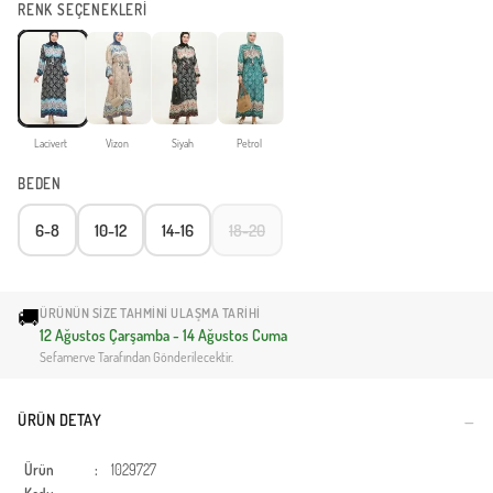
RENK SEÇENEKLERİ
Lacivert
Vizon
Siyah
Petrol
BEDEN
6-8
10-12
14-16
18-20
🚚
ÜRÜNÜN SIZE TAHMINI ULAŞMA TARIHI
12 Ağustos Çarşamba - 14 Ağustos Cuma
Sefamerve Tarafından Gönderilecektir.
ÜRÜN DETAY
Ürün
:
1029727