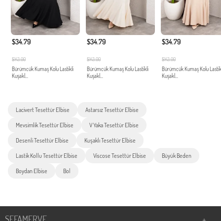
$34.79
$34.79
$34.79
$143.00
$143.00
$143.00
Bürümcük Kumaş Kolu Lastikli
Bürümcük Kumaş Kolu Lastikli
Bürümcük Kumaş Kolu Lastik
Kuşakl...
Kuşakl...
Kuşakl...
Lacivert Tesettür Elbise
Astarsız Tesettür Elbise
Mevsimlik Tesettür Elbise
V Yaka Tesettür Elbise
Desenli Tesettür Elbise
Kuşaklı Tesettür Elbise
Lastik Kollu Tesettür Elbise
Viscose Tesettür Elbise
Büyük Beden
Boydan Elbise
Bol
SEFAMERVE
+