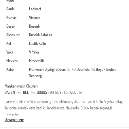
Kodu
Renk
:
Lacivert
Kumaş
:
Viscose
Desen
:
Desenli
Aksesuar
:
Kuşaklı
Astarsız
Kol
:
Lastik Kollu
Yaka
:
V Yaka
Mevsim
:
Mevsimlik
Kalıp
:
Mankenin Giydiği Beden
: 38-40
Uzunluk
: 145
Büyük Beden
Seçeneği
Mankenimizin Ölçüleri
BASEN
: 98,
BEL
: 66,
GÖĞÜS
: 90,
BOY
: 175,
KILO
: 59
Lacivert renktedir. Viscose kumaş. Desenli kumaş. Astarsız. Lastik kollu. V yaka detayı
ile içinize gömlek veya badi kullanabilirsiniz. Mevsimlik. Büyük beden seçeneği
mevcuttur.
Devamını gör
Türkiye'de üretilmiştir.