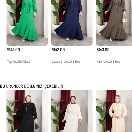
$143.00
$143.00
$143.00
Yeşil Tesettür Elbise
Lacivert Tesettür Elbise
Haki Tesettür Elbise
BU ÜRÜNLER DE İLGINIZI ÇEKEBILIR