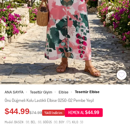
Tesettür Elbise
ANA SAYFA
Tesettür Giyim
Elbise
>
>
>
Önü Düğmeli Kolu Lastikli Elbise 0250-02 Pembe Yeşil
$44.99
$44.99
$74.99
HEMEN AL
%40 İndirim
Model:
BASEN
: 98,
BEL
: 66,
GÖĞÜS
: 90,
BOY
: 175,
KILO
: 59