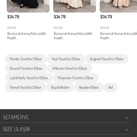
$34.79
$34.79
$34.79
$143.00
$143.00
$143.00
Bürümcük Kumaş Kolu Lastikli
Bürümcük Kumaş Kolu Lastikli
Bürümcük Kumaş Kolu Lastik
Kuşakl...
Kuşakl...
Kuşakl...
Pembe Tesettür Elbise
Yeşil Tesettür Elbise
Düğmeli Tesettür Elbise
Desenli Tesettür Elbise
4 Mevsim Tesettür Elbise
Lastik Kollu Tesettür Elbise
Polyester Tesettür Elbise
Pamuk Tesettür Elbise
Büyük Beden
Boydan Elbise
Bol
SEFAMERVE
+
BİZE ULAŞIN
+