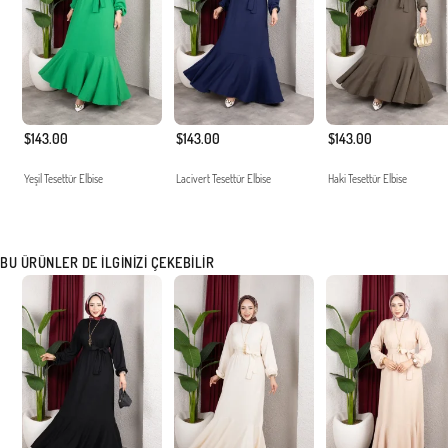
$143.00
$143.00
$143.00
Yeşil Tesettür Elbise
Lacivert Tesettür Elbise
Haki Tesettür Elbise
BU ÜRÜNLER DE İLGINIZI ÇEKEBILIR