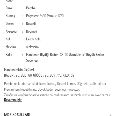
Kodu
Renk
:
Pembe
Kumaş
:
Polyester
: %30
Pamuk
: %70
Desen
:
Desenli
Aksesuar
:
Düğmeli
Kol
:
Lastik Kollu
Mevsim
:
4 Mevsim
Kalıp
:
Mankenin Giydiği Beden
: 38-40
Uzunluk
: 142
Büyük Beden
Seçeneği
Mankenimizin Ölçüleri
BASEN
: 98,
BEL
: 66,
GÖĞÜS
: 90,
BOY
: 175,
KILO
: 59
Pembe renktedir. Pamuk dokuma kumaş. Desenli kumaş. Düğmeli. Lastik kollu. 4
Mevsim tercih edebilirsiniz. Büyük beden seçeneği mevcuttur.
Zarafet ve konforu bir araya getiren bu özel tasarım, gardırobunuzun en joker parçası
Devamını gör
olmaya aday. Dört mevsim kullanıma uygun pamuk-polyester karışımlı kumaşı,
cildinizin nefes almasını sağlarken gün boyu formunu koruyan dayanıklı bir yapı sunar.
Muhafazakar giyim standartlarına uygun olarak tasarlanan tam boy kesimi ve hakim
İADE KOŞULLARI