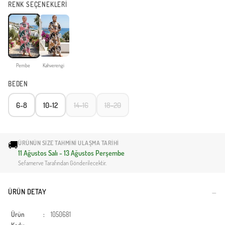
RENK SEÇENEKLERİ
Pembe
Kahverengi
BEDEN
6-8
10-12
14-16
18-20
🚚
ÜRÜNÜN SIZE TAHMINI ULAŞMA TARIHI
11 Ağustos Salı - 13 Ağustos Perşembe
Sefamerve Tarafından Gönderilecektir.
ÜRÜN DETAY
Ürün
:
1050681