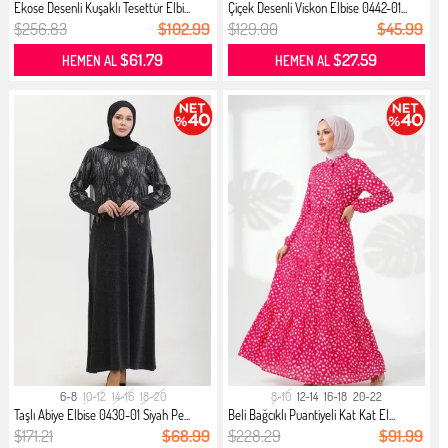
Ekose Desenli Kuşaklı Tesettür Elbi...
Çiçek Desenli Viskon Elbise 0442-01...
$256.83
$102.99
$129.00
$45.99
$61.79
$27.59
HEMEN AL
HEMEN AL
6-8
10-12
14-16
18-20
8-10
12-14
16-18
20-22
Taşlı Abiye Elbise 0430-01 Siyah Pe...
Beli Bağcıklı Puantiyeli Kat Kat El...
$171.21
$68.99
$228.29
$91.99