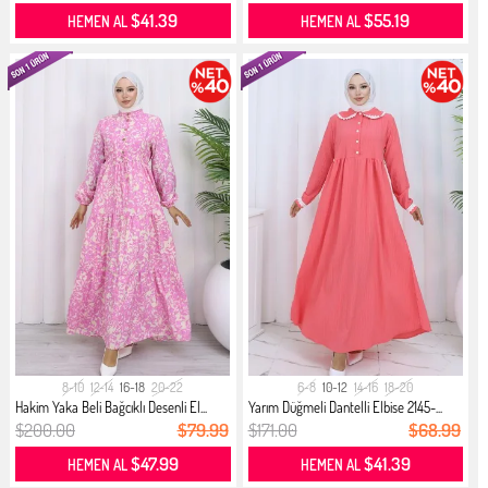
$41.39
$55.19
HEMEN AL
HEMEN AL
8-10
12-14
16-18
20-22
6-8
10-12
14-16
18-20
Hakim Yaka Beli Bağcıklı Desenli El...
Yarım Düğmeli Dantelli Elbise 2145-...
$200.00
$79.99
$171.00
$68.99
$47.99
$41.39
HEMEN AL
HEMEN AL