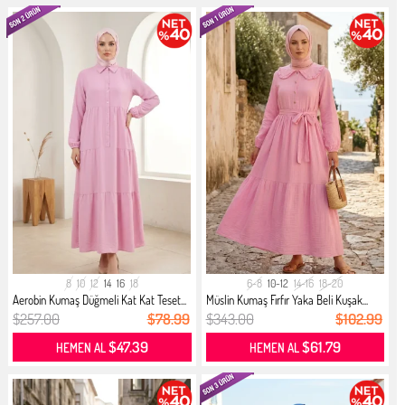
8
10
12
14
16
18
6-8
10-12
14-16
18-20
Aerobin Kumaş Düğmeli Kat Kat Teset...
Müslin Kumaş Fırfır Yaka Beli Kuşak...
$257.00
$78.99
$343.00
$102.99
$47.39
$61.79
HEMEN AL
HEMEN AL