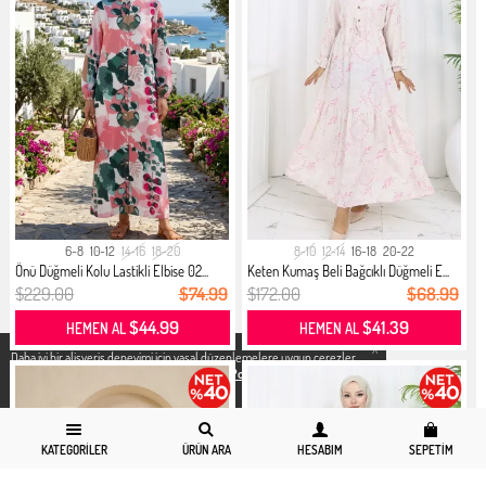
6-8
10-12
14-16
18-20
8-10
12-14
16-18
20-22
Önü Düğmeli Kolu Lastikli Elbise 02...
Keten Kumaş Beli Bağcıklı Düğmeli E...
$229.00
$74.99
$172.00
$68.99
$44.99
$41.39
HEMEN AL
HEMEN AL
X
Daha iyi bir alisveris deneyimi icin yasal düzenlemelere uygun çerezler
kullanıyoruz. Detaylı bilgiye
Gizlilik ve Çerez Politikası
sayfamızdan
erişebilirsiniz.
KATEGORILER
ÜRÜN ARA
HESABIM
SEPETIM