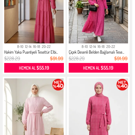
8-10
12-14
16-18
20-22
8-10
12-14
16-18
20-22
Hakim Yaka Puantiyeli Tesettür Elbi...
Çiçek Desenli Belden Bağlamalı Tese...
$228.29
$91.99
$228.29
$91.99
$55.19
$55.19
HEMEN AL
HEMEN AL