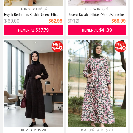
14
16
18
20
22
24
10-12
14-16
18-20
Büyük Beden Taş Baskılı Desenli Elb...
Desenli Kuşaklı Elbise 2092-05 Pembe
$160.00
$62.99
$171.21
$68.99
$37.79
$41.39
HEMEN AL
HEMEN AL
10-12
14-16
18-20
6-8
10-12
14-16
18-20