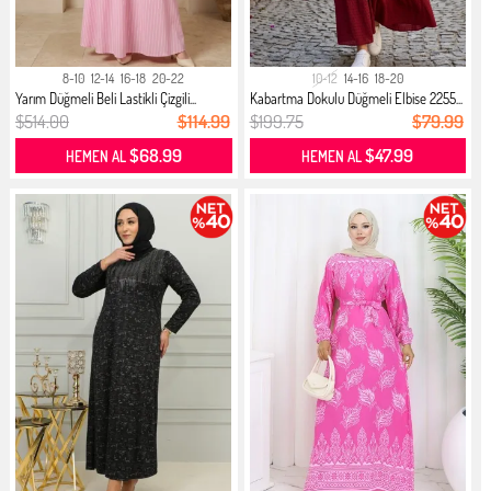
8-10
12-14
16-18
20-22
10-12
14-16
18-20
Yarım Düğmeli Beli Lastikli Çizgili...
Kabartma Dokulu Düğmeli Elbise 2255...
$514.00
$114.99
$199.75
$79.99
$68.99
$47.99
HEMEN AL
HEMEN AL