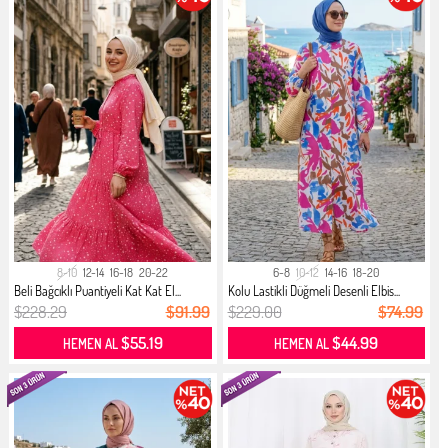
8-10
12-14
16-18
20-22
6-8
10-12
14-16
18-20
Beli Bağcıklı Puantiyeli Kat Kat El...
Kolu Lastikli Düğmeli Desenli Elbis...
$228.29
$91.99
$229.00
$74.99
$55.19
$44.99
HEMEN AL
HEMEN AL