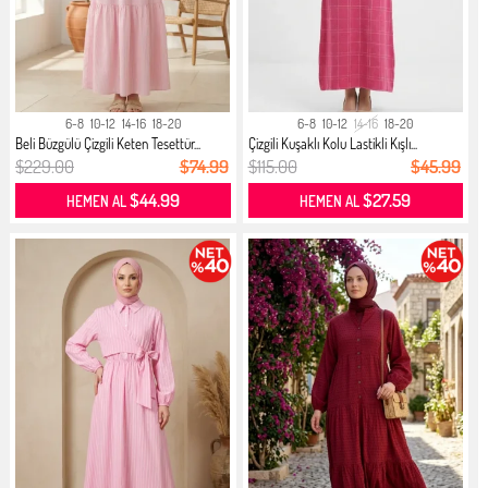
6-8
10-12
14-16
18-20
6-8
10-12
14-16
18-20
Beli Büzgülü Çizgili Keten Tesettür...
Çizgili Kuşaklı Kolu Lastikli Kışlı...
$229.00
$74.99
$115.00
$45.99
$44.99
$27.59
HEMEN AL
HEMEN AL