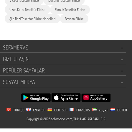
V Yaka Tesettür Elbise
Desenli Tesettür Elbise
Uzun Kollu Tesettür Elbise
Pamuk Tesettür Elbise
Şile Bezi Tesettür Elbise Modelleri
Boydan Elbise
SEFAMERVE
+
BİZE ULAŞIN
+
POPÜLER SAYFALAR
+
SOSYAL MEDYA
+
TÜRKÇE
ENGLISH
DEUTSCH
FRANÇAIS
العربية
DUTCH
Copyright © 2026 sefamerve.com, TÜM HAKLARI SAKLIDIR.