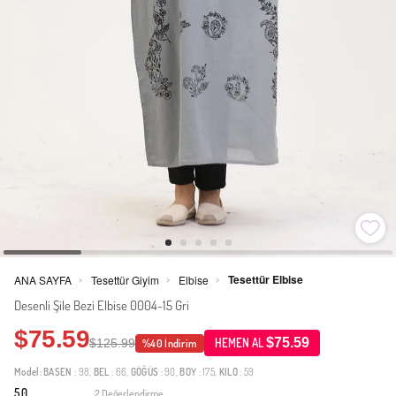
Tesettür Elbise
ANA SAYFA
Tesettür Giyim
Elbise
>
>
>
Desenli Şile Bezi Elbise 0004-15 Gri
$75.59
$75.59
$125.99
HEMEN AL
%40 İndirim
Model:
BASEN
: 98,
BEL
: 66,
GÖĞÜS
: 90,
BOY
: 175,
KILO
: 59
5.0
2 Değerlendirme
·