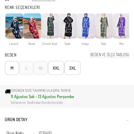
RENK SEÇENEKLERİ
Lacivert
Bordo
Zümrüt Yeşili
Siyah
İndigo
Haki
Mor
BEDEN VE ÖLÇÜ TABLOSU
BEDEN
M
L
XL
XXL
3XL
🚚
ÜRÜNÜN SIZE TAHMINI ULAŞMA TARIHI
11 Ağustos Salı - 13 Ağustos Perşembe
Sefamerve Tarafından Gönderilecektir.
ÜRÜN DETAY
Ürün Kodu
:
1039490