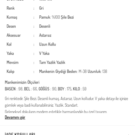
Renk
:
Gri
Kumaş
:
Pamuk
: %100
Şile Bezi
Desen
:
Desenli
Aksesuar
:
Astarsız
Kol
:
Uzun Kollu
Yaka
:
V Yaka
Mevsim
:
Tam Yazlık
Yazlık
Kalıp
:
Mankenin Giydiği Beden
: M-38
Uzunluk
: 138
Mankenimizin Ölçüleri
BASEN
: 98,
BEL
: 66,
GÖĞÜS
: 90,
BOY
: 175,
KILO
: 59
Gri renktedir. Şile Bezi. Desenli kumaş. Astarsız. Uzun kolludur. V yaka detayı ile içinize
gömlek veya badi kullanabilirsiniz. Yazlık. Standart.
Geleneksel dokuların modern estetikle harmanlandığı bu özel tasarım,
Devamını gör
gardırobunuzun en konforlu ve şık parçası olmaya aday. %100 pamuk liflerinden
üretilen kumaşı sayesinde cildinizin gün boyu nefes almasını sağlar. Doğal dokusuyla
bilinen bu kumaş türü, muhafazakar giyim standartlarına uygun, iç göstermeyen
İADE KOŞULLARI