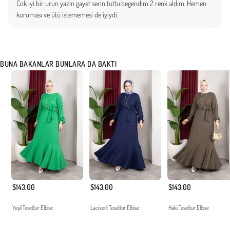
Cok iyi bir urun yazin gayet serin tuttu.begendim 2 renk aldım. Hemen
kuruması ve ütü istememesi de iyiydi.
BUNA BAKANLAR BUNLARA DA BAKTI
$143.00
$143.00
$143.00
Yeşil Tesettür Elbise
Lacivert Tesettür Elbise
Haki Tesettür Elbise