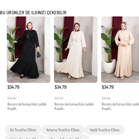
BU ÜRÜNLER DE İLGINIZI ÇEKEBILIR
$34.79
$34.79
$34.79
$143.00
$143.00
$143.00
Bürümcük Kumaş Kolu Lastikli
Bürümcük Kumaş Kolu Lastikli
Bürümcük Kumaş Kolu Lastik
Kuşakl...
Kuşakl...
Kuşakl...
Gri Tesettür Elbise
Astarsız Tesettür Elbise
Yazlık Tesettür Elbise