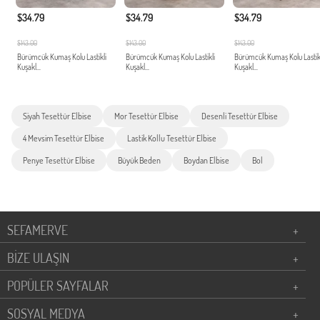
$34.79
$34.79
$34.79
$143.00
$143.00
$143.00
Bürümcük Kumaş Kolu Lastikli
Bürümcük Kumaş Kolu Lastikli
Bürümcük Kumaş Kolu Lastik
Kuşakl...
Kuşakl...
Kuşakl...
Siyah Tesettür Elbise
Mor Tesettür Elbise
Desenli Tesettür Elbise
4 Mevsim Tesettür Elbise
Lastik Kollu Tesettür Elbise
Penye Tesettür Elbise
Büyük Beden
Boydan Elbise
Bol
SEFAMERVE
+
BİZE ULAŞIN
+
POPÜLER SAYFALAR
+
SOSYAL MEDYA
+