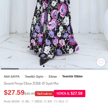
Tesettür Elbise
ANA SAYFA
Tesettür Giyim
Elbise
>
>
>
Desenli Penye Elbise 2135B-01 Siyah Mor
$27.59
$27.59
$45.99
HEMEN AL
%40 İndirim
Model:
BASEN
: 98,
BEL
: 71,
GÖĞÜS
: 85,
BOY
: 170,
KILO
: 57