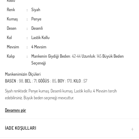
Kodu
Renk
:
Siyah
Kumaş
:
Penye
Desen
:
Desenli
Kol
:
Lastik Kollu
Mevsim
:
4 Mevsim
Kalıp
:
Mankenin Giydiği Beden
: 42-44
Uzunluk
: 145
Büyük Beden
Seçeneği
Mankenimizin Ölçüleri
BASEN
: 98,
BEL
: 71,
GÖĞÜS
: 85,
BOY
: 170,
KILO
: 57
Siyah renktedir. Penye kumaş. Desenli kumaş. Lastik kollu. 4 Mevsim tercih
edebilirsiniz. Büyük beden seçeneği mevcuttur.
Türkiye'de üretilmiştir.
Devamını gör
İADE KOŞULLARI