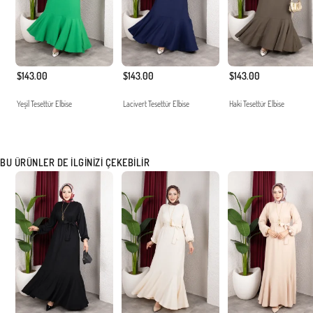
$143.00
$143.00
$143.00
Yeşil Tesettür Elbise
Lacivert Tesettür Elbise
Haki Tesettür Elbise
BU ÜRÜNLER DE İLGINIZI ÇEKEBILIR