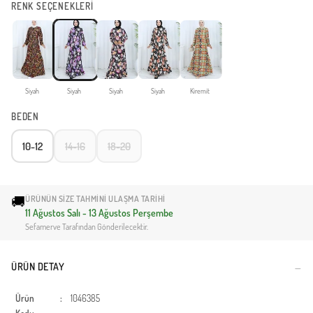
RENK SEÇENEKLERİ
Siyah
Siyah
Siyah
Siyah
Kiremit
BEDEN
10-12
14-16
18-20
🚚
ÜRÜNÜN SIZE TAHMINI ULAŞMA TARIHI
11 Ağustos Salı - 13 Ağustos Perşembe
Sefamerve Tarafından Gönderilecektir.
ÜRÜN DETAY
Ürün
:
1046385