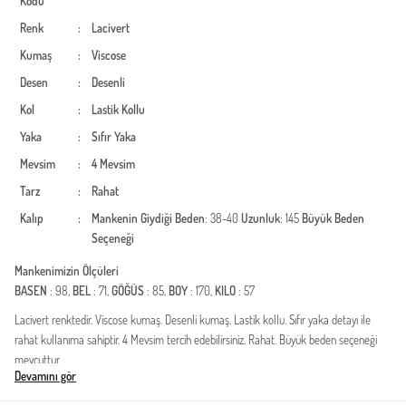
Kodu
Renk
:
Lacivert
Kumaş
:
Viscose
Desen
:
Desenli
Kol
:
Lastik Kollu
Yaka
:
Sıfır Yaka
Mevsim
:
4 Mevsim
Tarz
:
Rahat
Kalıp
:
Mankenin Giydiği Beden
: 38-40
Uzunluk
: 145
Büyük Beden
Seçeneği
Mankenimizin Ölçüleri
BASEN
: 98,
BEL
: 71,
GÖĞÜS
: 85,
BOY
: 170,
KILO
: 57
Lacivert renktedir. Viscose kumaş. Desenli kumaş. Lastik kollu. Sıfır yaka detayı ile
rahat kullanıma sahiptir. 4 Mevsim tercih edebilirsiniz. Rahat. Büyük beden seçeneği
mevcuttur.
Devamını gör
Türkiye'de üretilmiştir.