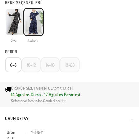
RENK SEÇENEKLERİ
Siyah
Lacivert
BEDEN
6-8
10-12
14-16
18-20
🚚
ÜRÜNÜN SIZE TAHMINI ULAŞMA TARIHI
14 Ağustos Cuma - 17 Ağustos Pazartesi
Sefamerve Tarafından Gönderilecektir.
ÜRÜN DETAY
Ürün
:
1044941