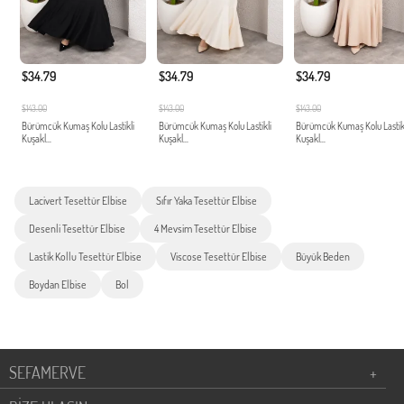
$34.79
$34.79
$34.79
$143.00
$143.00
$143.00
Bürümcük Kumaş Kolu Lastikli
Bürümcük Kumaş Kolu Lastikli
Bürümcük Kumaş Kolu Lastik
Kuşakl...
Kuşakl...
Kuşakl...
Lacivert Tesettür Elbise
Sıfır Yaka Tesettür Elbise
Desenli Tesettür Elbise
4 Mevsim Tesettür Elbise
Lastik Kollu Tesettür Elbise
Viscose Tesettür Elbise
Büyük Beden
Boydan Elbise
Bol
SEFAMERVE
+