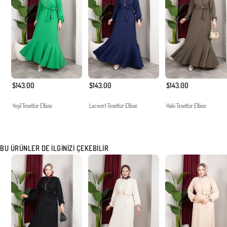
$143.00
$143.00
$143.00
Yeşil Tesettür Elbise
Lacivert Tesettür Elbise
Haki Tesettür Elbise
BU ÜRÜNLER DE İLGINIZI ÇEKEBILIR