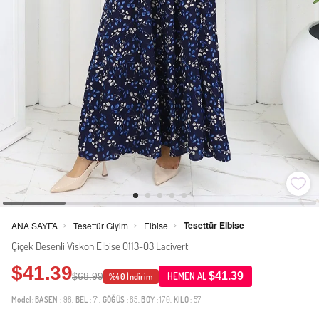
Tesettür Elbise
ANA SAYFA
Tesettür Giyim
Elbise
>
>
>
Çiçek Desenli Viskon Elbise 0113-03 Lacivert
$41.39
$41.39
$68.99
HEMEN AL
%40 İndirim
Model:
BASEN
: 98,
BEL
: 71,
GÖĞÜS
: 85,
BOY
: 170,
KILO
: 57