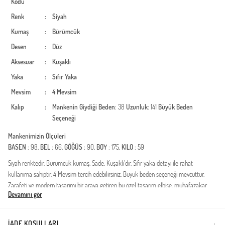
Kodu
Renk
:
Siyah
Kumaş
:
Bürümcük
Desen
:
Düz
Aksesuar
:
Kuşaklı
Yaka
:
Sıfır Yaka
Mevsim
:
4 Mevsim
Kalıp
:
Mankenin Giydiği Beden
: 38
Uzunluk
: 141
Büyük Beden
Seçeneği
Mankenimizin Ölçüleri
BASEN
: 98,
BEL
: 66,
GÖĞÜS
: 90,
BOY
: 175,
KILO
: 59
Siyah renktedir. Bürümcük kumaş. Sade. Kuşaklı'dır. Sıfır yaka detayı ile rahat
kullanıma sahiptir. 4 Mevsim tercih edebilirsiniz. Büyük beden seçeneği mevcuttur.
Zarafeti ve modern tasarımı bir araya getiren bu özel tasarım elbise, muhafazakar
Devamını gör
giyim dünyasında fark yaratmak isteyen kadınlar için özenle hazırlandı. Polyester
kumaşın sağladığı dayanıklılık ve dökümlü yapısı sayesinde, gün boyu formunu
koruyan bir şıklık sunar. Bel kısmındaki büzgü detayı, silüetinizi zarifçe vurgularken,
İADE KOŞULLARI