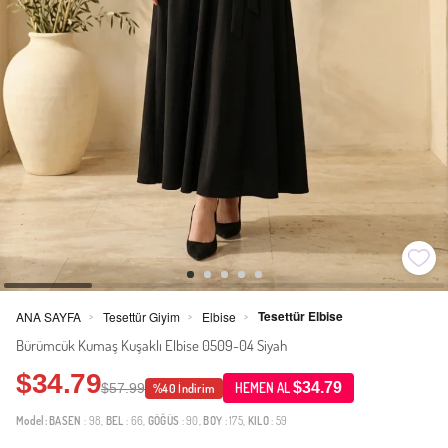
Tesettür Elbise
ANA SAYFA
Tesettür Giyim
Elbise
>
>
>
Bürümcük Kumaş Kuşaklı Elbise 0509-04 Siyah
$34.79
$34.79
$57.99
HEMEN AL
%40 İndirim
Model:
BASEN
: 98,
BEL
: 66,
GÖĞÜS
: 90,
BOY
: 175,
KILO
: 59