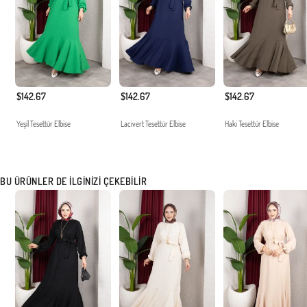
$142.67
$142.67
$142.67
Yeşil Tesettür Elbise
Lacivert Tesettür Elbise
Haki Tesettür Elbise
BU ÜRÜNLER DE İLGINIZI ÇEKEBILIR