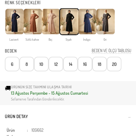
RENK SEÇENEKLERİ
Lacivert
Sütlü kahve
Bej
Siyah
İndigo
Gri
BEDEN VE ÖLÇÜ TABLOSU
BEDEN
6
8
10
12
14
16
18
20
🚚
ÜRÜNÜN SIZE TAHMINI ULAŞMA TARIHI
13 Ağustos Perşembe - 15 Ağustos Cumartesi
Sefamerve Tarafından Gönderilecektir.
ÜRÜN DETAY
Ürün
:
1051662