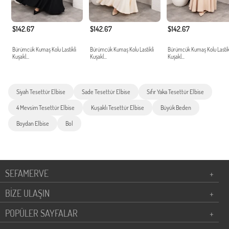
$142.67
$142.67
$142.67
Bürümcük Kumaş Kolu Lastikli
Bürümcük Kumaş Kolu Lastikli
Bürümcük Kumaş Kolu Lastik
Kuşakl...
Kuşakl...
Kuşakl...
Siyah Tesettür Elbise
Sade Tesettür Elbise
Sıfır Yaka Tesettür Elbise
4 Mevsim Tesettür Elbise
Kuşaklı Tesettür Elbise
Büyük Beden
Boydan Elbise
Bol
SEFAMERVE
+
BİZE ULAŞIN
+
POPÜLER SAYFALAR
+