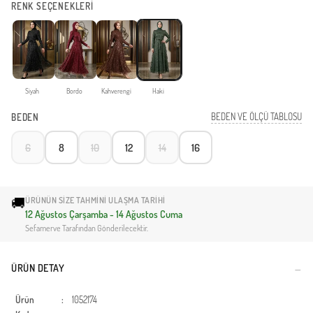
RENK SEÇENEKLERİ
Siyah
Bordo
Kahverengi
Haki
BEDEN VE ÖLÇÜ TABLOSU
BEDEN
6
8
10
12
14
16
🚚
ÜRÜNÜN SIZE TAHMINI ULAŞMA TARIHI
12 Ağustos Çarşamba - 14 Ağustos Cuma
Sefamerve Tarafından Gönderilecektir.
ÜRÜN DETAY
Ürün
:
1052174