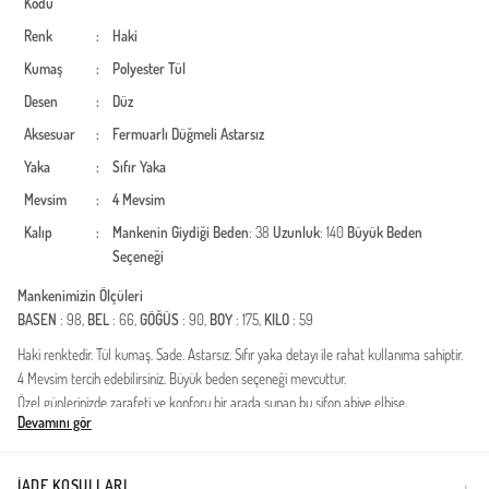
Kodu
Renk
:
Haki
Kumaş
:
Polyester
Tül
Desen
:
Düz
Aksesuar
:
Fermuarlı
Düğmeli
Astarsız
Yaka
:
Sıfır Yaka
Mevsim
:
4 Mevsim
Kalıp
:
Mankenin Giydiği Beden
: 38
Uzunluk
: 140
Büyük Beden
Seçeneği
Mankenimizin Ölçüleri
BASEN
: 98,
BEL
: 66,
GÖĞÜS
: 90,
BOY
: 175,
KILO
: 59
Haki renktedir. Tül kumaş. Sade. Astarsız. Sıfır yaka detayı ile rahat kullanıma sahiptir.
4 Mevsim tercih edebilirsiniz. Büyük beden seçeneği mevcuttur.
Özel günlerinizde zarafeti ve konforu bir arada sunan bu şifon abiye elbise,
Devamını gör
muhafazakar giyim tarzını benimseyen kadınlar için özenle tasarlanmıştır. Uçuş uçuş
şifon kumaşın hafifliği ile birleşen modern kesimi, her adımda asil bir görünüm
sergilemenize olanak tanır. Dört mevsim kullanıma uygun yapısı sayesinde
İADE KOŞULLARI