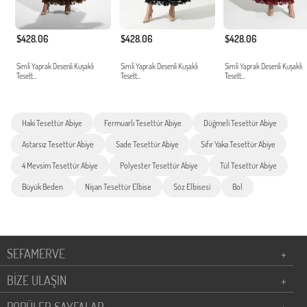
$428.06
$428.06
$428.06
Simli Yaprak Desenli Kuşaklı
Simli Yaprak Desenli Kuşaklı
Simli Yaprak Desenli Kuşaklı
Tesett...
Tesett...
Tesett...
Haki Tesettür Abiye
Fermuarlı Tesettür Abiye
Düğmeli Tesettür Abiye
Astarsız Tesettür Abiye
Sade Tesettür Abiye
Sıfır Yaka Tesettür Abiye
4 Mevsim Tesettür Abiye
Polyester Tesettür Abiye
Tül Tesettür Abiye
Büyük Beden
Nişan Tesettür Elbise
Söz Elbisesi
Bol
SEFAMERVE
+
BİZE ULAŞIN
+