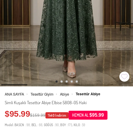
Tesettür Abiye
ANA SAYFA
Tesettür Giyim
Abiye
>
>
>
Simli Kuşaklı Tesettür Abiye Elbise 5808-05 Haki
$95.99
$95.99
$159.99
HEMEN AL
%40 İndirim
Model:
BASEN
: 98,
BEL
: 66,
GÖĞÜS
: 90,
BOY
: 175,
KILO
: 59