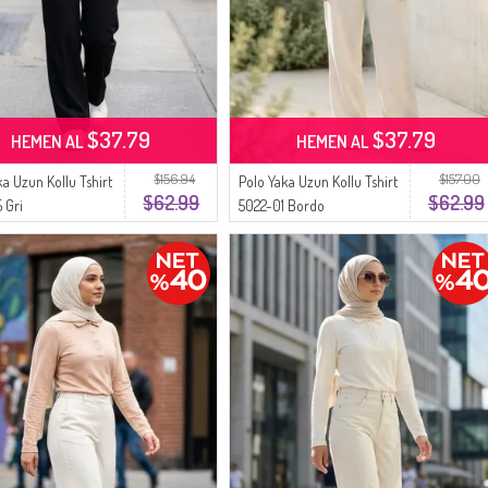
$37.79
$37.79
HEMEN AL
HEMEN AL
$156.94
$157.00
ka Uzun Kollu Tshirt
Polo Yaka Uzun Kollu Tshirt
$62.99
$62.99
 Gri
5022-01 Bordo