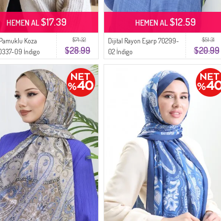
$17.39
$12.59
HEMEN AL
HEMEN AL
$71.32
$51.31
 Pamuklu Koza
Dijital Rayon Eşarp 70299-
$28.99
$20.99
0337-09 İndigo
02 İndigo