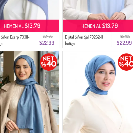
$13.79
$13.79
HEMEN AL
HEMEN AL
$57.05
$57.05
 Şifon Eşarp 70311-
Dijital Şifon Şal 70262-11
$22.99
$22.99
go
İndigo