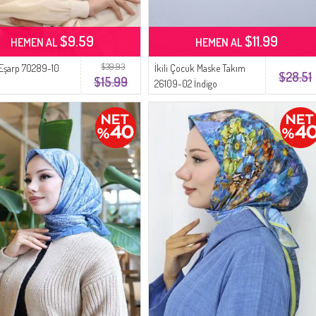
$9.59
$11.99
HEMEN AL
HEMEN AL
$39.93
 Eşarp 70289-10
İkili Çocuk Maske Takım
$28.51
$15.99
26109-02 İndigo