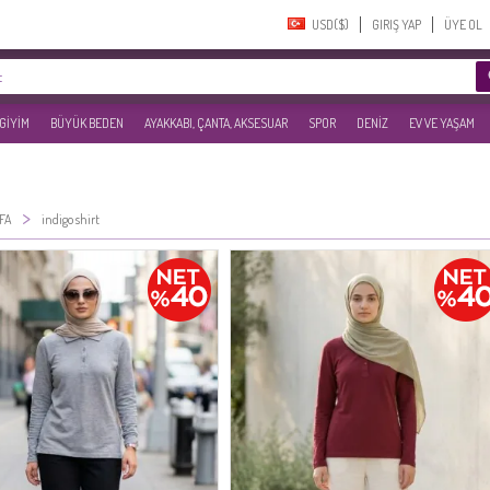
USD($)‎
GIRIŞ YAP
ÜYE OL
 GİYİM
BÜYÜK BEDEN
AYAKKABI, ÇANTA, AKSESUAR
SPOR
DENİZ
EV VE YAŞAM
>
FA
indigo shirt