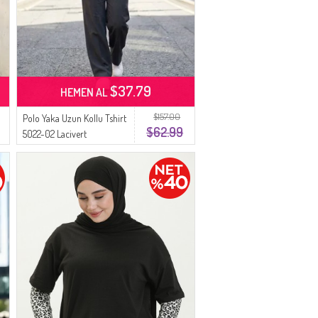
$37.79
HEMEN AL
$157.00
Polo Yaka Uzun Kollu Tshirt
$62.99
5022-02 Lacivert