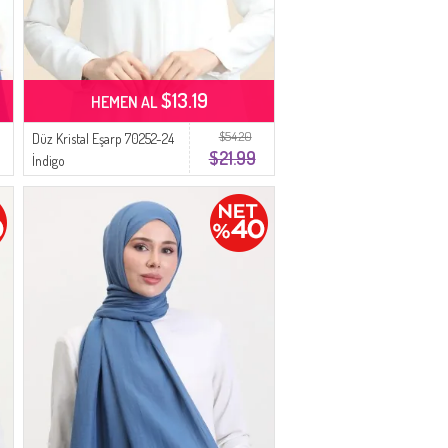
$13.19
HEMEN AL
$54.20
Düz Kristal Eşarp 70252-24
$21.99
İndigo