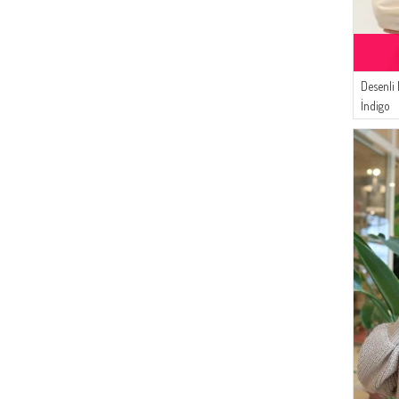
(9)
DLC TEKSTİL
(9)
AYMİRA
(6)
Mihrişah
(5)
Enderun
Desenli
(3)
İndigo
Aşeka
(2)
AY MİNA BY DİLEK AKHİSARLI
(2)
NAZRALİNA
(2)
CKS
(1)
Durann
(1)
Cavene
(1)
Enes Eşarp
(1)
MODA PİNHAN