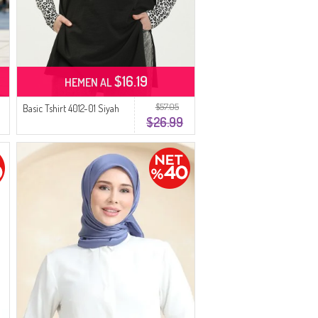
$16.19
HEMEN AL
$57.05
Basic Tshirt 4012-01 Siyah
$26.99