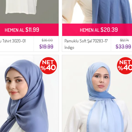
$11.99
$20.39
HEMEN AL
HEMEN AL
$36.00
$82.74
 Tshirt 3020-01
Pamuklu Soft Şal 70283-17
$19.99
$33.99
İndigo