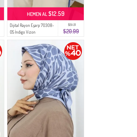
$12.59
HEMEN AL
$51.31
Dijital Rayon Eşarp 70308-
$20.99
05 İndigo Vizon