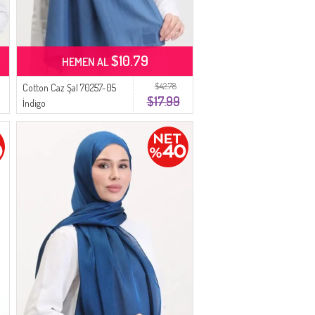
$10.79
HEMEN AL
$42.78
Cotton Caz Şal 70257-05
$17.99
İndigo