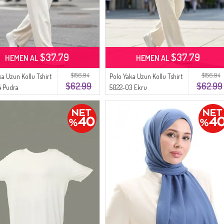
$37.79
$37.79
HEMEN AL
HEMEN AL
$156.94
$156.94
ka Uzun Kollu Tshirt
Polo Yaka Uzun Kollu Tshirt
$62.99
$62.99
4 Pudra
5022-03 Ekru