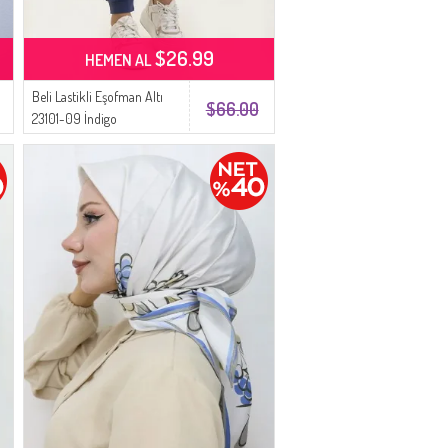
$26.99
HEMEN AL
Beli Lastikli Eşofman Altı
$66.00
23101-09 İndigo