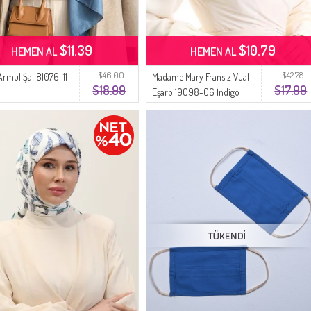
$11.39
$10.79
HEMEN AL
HEMEN AL
$46.00
$42.78
Armül Şal 81076-11
Madame Mary Fransız Vual
$18.99
$17.99
Eşarp 19098-06 İndigo