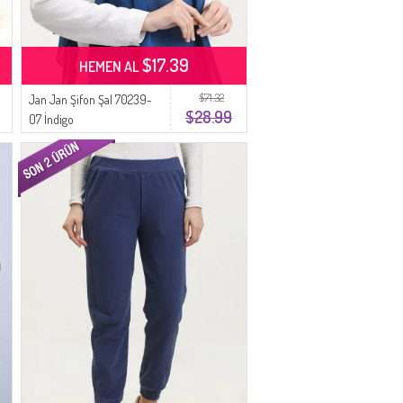
$17.39
HEMEN AL
$71.32
Jan Jan Şifon Şal 70239-
$28.99
07 İndigo