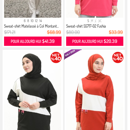
6
8
10
12
14
S
M
L
XL
Sweat-shirt Matelassé à Col Montant...
Sweat-shirt 55717-02 Fushia
$171.21
$68.99
$80.00
$33.99
$41.39
$20.39
POUR AUJOURD HUI
POUR AUJOURD HUI