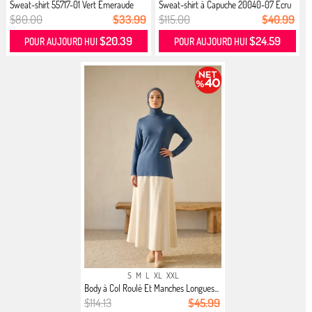
Sweat-shirt 55717-01 Vert Emeraude
Sweat-shirt à Capuche 20040-07 Ecru
$80.00
$33.99
$115.00
$40.99
$20.39
$24.59
POUR AUJOURD HUI
POUR AUJOURD HUI
S
M
L
XL
XXL
Body à Col Roulé Et Manches Longues...
$114.13
$45.99