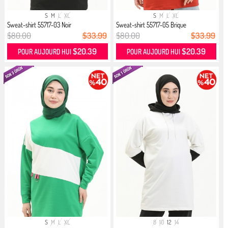
S
M
L
XL
S
M
L
XL
Sweat-shirt 55717-03 Noir
Sweat-shirt 55717-05 Brique
$80.00
$33.99
$80.00
$33.99
$20.39
$20.39
POUR AUJOURD HUI
POUR AUJOURD HUI
S
M
L
XL
8
10
12
14