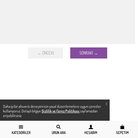
← ÖNCEKI
SONRAKI →
X
Daha iyi bir alisveris deneyimi icin yasal düzenlemelere uygun çerezler
kullanıyoruz. Detaylı bilgiye
Gizlilik ve Çerez Politikası
sayfamızdan
erişebilirsiniz.
KATEGORILER
ÜRÜN ARA
HESABIM
SEPETIM