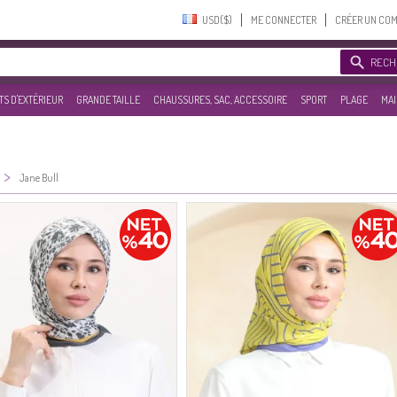
USD($)‎
ME CONNECTER
CRÉER UN CO
RECH
S D'EXTÉRIEUR
GRANDE TAILLE
CHAUSSURES, SAC, ACCESSOIRE
SPORT
PLAGE
MAI
>
Jane Bull