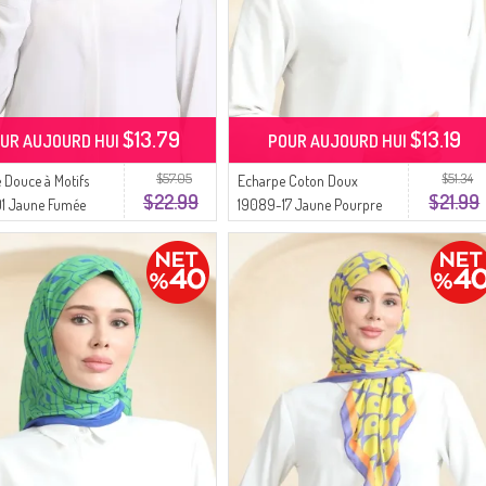
$13.79
$13.19
UR AUJOURD HUI
POUR AUJOURD HUI
$57.05
$51.34
 Douce à Motifs
Echarpe Coton Doux
$22.99
$21.99
01 Jaune Fumée
19089-17 Jaune Pourpre