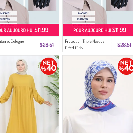
$11.99
$11.99
OUR AUJOURD HUI
POUR AUJOURD HUI
ntan et Cologne
Protection Triple Masque
$28.51
$28.51
Offert 0105