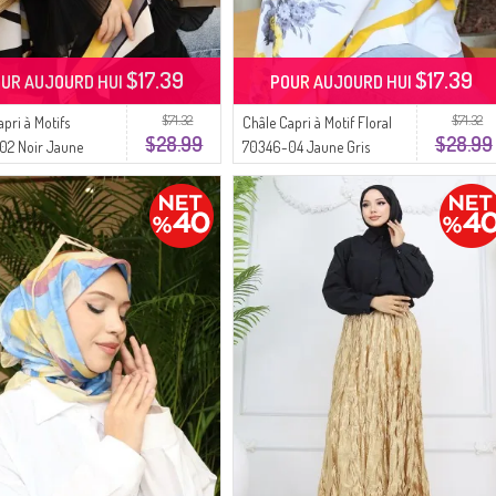
$17.39
$17.39
UR AUJOURD HUI
POUR AUJOURD HUI
$71.32
$71.32
pri à Motifs
Châle Capri à Motif Floral
$28.99
$28.99
02 Noir Jaune
70346-04 Jaune Gris