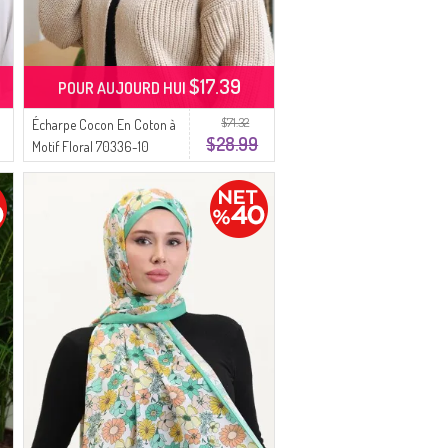
$17.39
POUR AUJOURD HUI
$71.32
Écharpe Cocon En Coton à
$28.99
Motif Floral 70336-10
Jaune Lilas