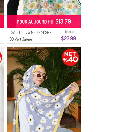
$13.79
POUR AUJOURD HUI
$57.05
Châle Doux à Motifs 70263-
$22.99
03 Vert Jaune