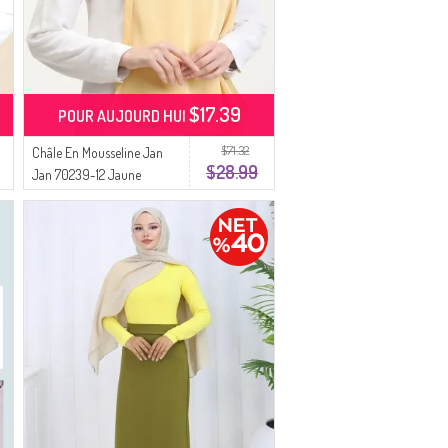
$17.39
POUR AUJOURD HUI
$71.32
Châle En Mousseline Jan
$28.99
Jan 70239-12 Jaune