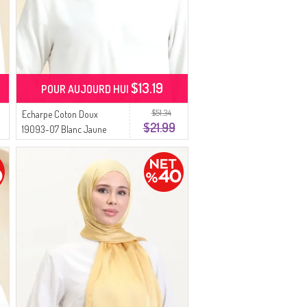
$13.19
POUR AUJOURD HUI
$51.34
Echarpe Coton Doux
$21.99
19093-07 Blanc Jaune