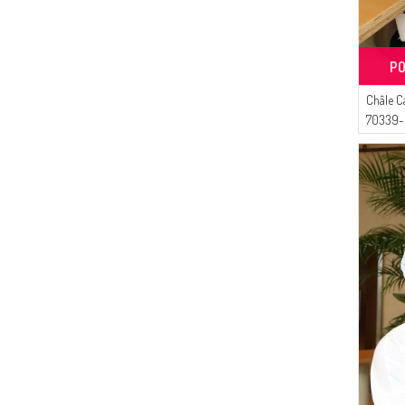
(1)
Çıkrıkçı
(1)
DLC TEKSTİL
(1)
Moda Kaşmir
PO
(1)
MODA PİNHAN
Châle Ca
(1)
ECESUN
70339-
(1)
AYMİRA