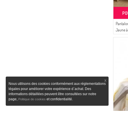
PO
Pantalo
Jaune à 
0334-0
X
Nous utilisons des cookies conformément aux réglementations
légales pour améliorer votre expérience d`achat. Des
informations détaillées peuvent être consultées sur notre
page,
et confidentialité.
Politique de cookies