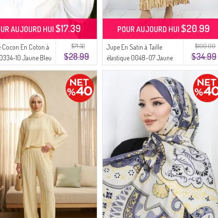
$17.39
$20.99
UR AUJOURD HUI
POUR AUJOURD HUI
$71.32
$100.00
 Cocon En Coton à
Jupe En Satin à Taille
$28.99
$34.99
70334-10 Jaune Bleu
élastique 0048-07 Jaune