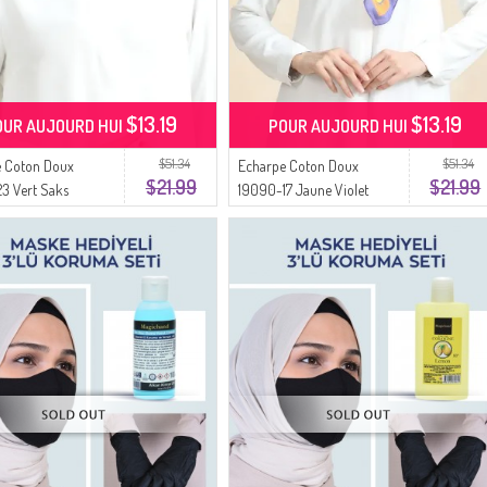
$13.19
$13.19
OUR AUJOURD HUI
POUR AUJOURD HUI
$51.34
$51.34
e Coton Doux
Echarpe Coton Doux
$21.99
$21.99
3 Vert Saks
19090-17 Jaune Violet