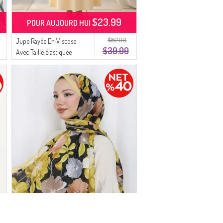
$23.99
POUR AUJOURD HUI
$157.00
Jupe Rayée En Viscose
$39.99
Avec Taille élastiquée
0348-08 Jaune