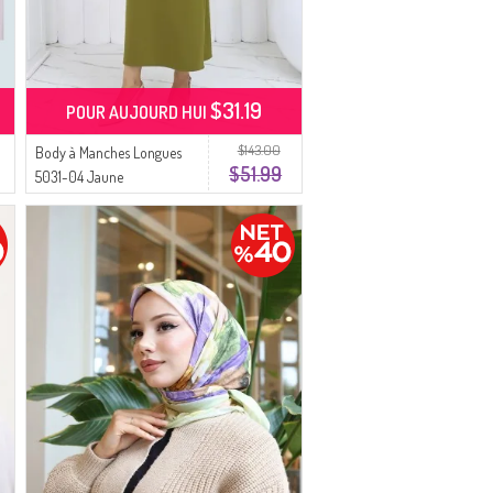
$31.19
POUR AUJOURD HUI
$143.00
Body à Manches Longues
$51.99
5031-04 Jaune