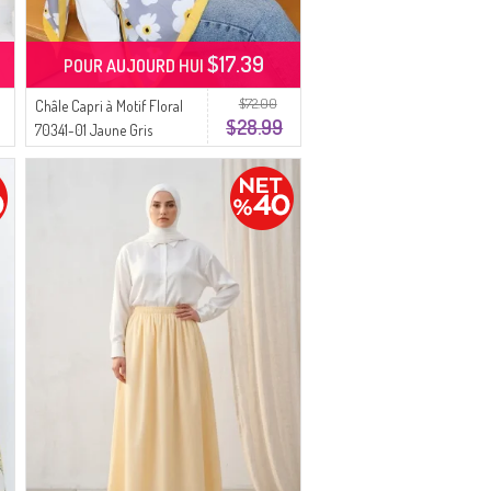
$17.39
POUR AUJOURD HUI
$72.00
Châle Capri à Motif Floral
$28.99
70341-01 Jaune Gris