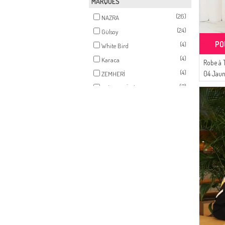
MARQUES
(26)
NAZRA
(24)
Gülsoy
PO
(4)
White Bird
(4)
Karaca
Robe à T
(4)
04 Jau
ZEMHERİ
(3)
Tubanur Özdemir
(2)
Sefamerve
(2)
Bwest
(2)
BUTİK SUDE
(2)
Platin Eşarp
(2)
AFC
(1)
Bürün
(1)
Enderun
(1)
Respiro
(1)
Alfasa