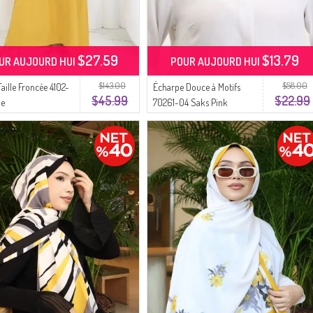
$27.59
$13.79
UR AUJOURD HUI
POUR AUJOURD HUI
$143.00
$58.00
aille Froncée 4102-
Écharpe Douce à Motifs
$45.99
$22.99
ne
70261-04 Saks Pink