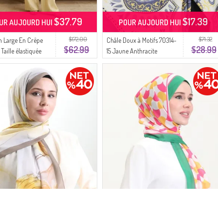
$37.79
$17.39
UR AUJOURD HUI
POUR AUJOURD HUI
$172.00
$71.32
n Large En Crêpe
Châle Doux à Motifs 70314-
$62.99
$28.99
Taille élastiquée
15 Jaune Anthracite
2