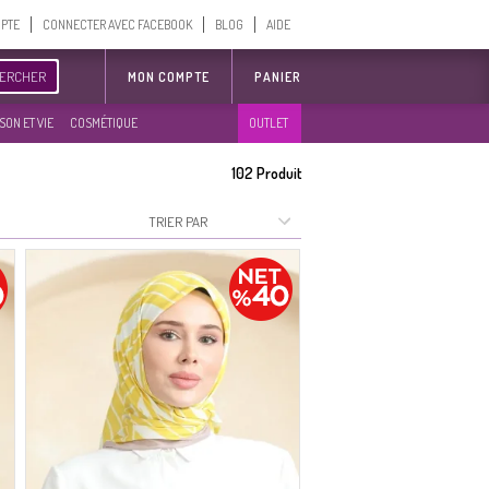
MPTE
CONNECTER AVEC FACEBOOK
BLOG
AIDE
ERCHER
MON COMPTE
PANIER
SON ET VIE
COSMÉTIQUE
OUTLET
102
Produit