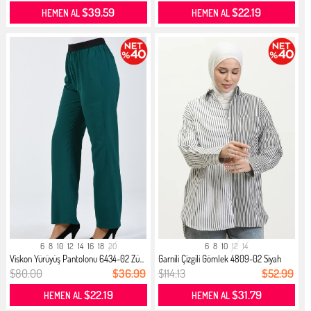
$39.59
$22.19
HEMEN AL
HEMEN AL
6
8
10
12
14
16
18
20
6
8
10
12
14
Viskon Yürüyüş Pantolonu 6434-02 Zü...
Garnili Çizgili Gömlek 4809-02 Siyah
$80.00
$36.99
$114.13
$52.99
$22.19
$31.79
HEMEN AL
HEMEN AL