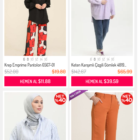
6
8
10
12
14
16
6
8
10
12
14
16
Krep Emprime Pantolon 6567-01
Keten Karışımlı Çizgili Gömlek 4819...
Zümrü...
$52.00
$19.80
$142.67
$65.99
$11.88
$39.59
HEMEN AL
HEMEN AL