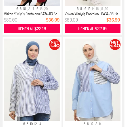
6
8
10
12
14
16
18
20
6
8
10
12
14
16
18
20
Viskon Yürüyüş Pantolonu 6434-03 Bo...
Viskon Yürüyüş Pantolonu 6434-08 Ha...
$80.00
$36.99
$80.00
$36.99
$22.19
$22.19
HEMEN AL
HEMEN AL
6
8
10
12
14
6
8
10
12
14