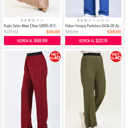
6
8
10
12
14
16
6
8
10
12
14
16
18
20
Kuplu Saten Abiye Elbise 52895-01 V...
Viskon Yürüyüş Pantolonu 6434-06 Aç...
$371.00
$114.99
$80.00
$36.99
$68.99
$22.19
HEMEN AL
HEMEN AL