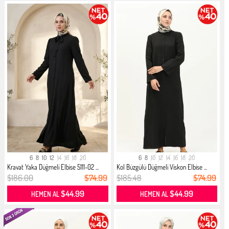
6
8
10
12
14
16
18
20
6
8
10
12
14
16
18
20
Kravat Yaka Düğmeli Elbise 5111-02 ...
Kol Büzgülü Düğmeli Viskon Elbise ...
$186.00
$74.99
$185.48
$74.99
$44.99
$44.99
HEMEN AL
HEMEN AL