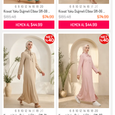
6
8
10
12
14
16
18
20
6
8
10
12
14
16
18
20
Kravat Yaka Düğmeli Elbise 5111-08 ...
Kravat Yaka Düğmeli Elbise 5111-06 ...
$185.48
$74.99
$185.48
$74.99
$44.99
$44.99
HEMEN AL
HEMEN AL
6
8
10
12
14
16
18
20
6
8
10
12
14
16
18
20