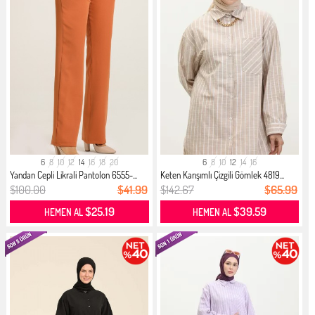
6
8
10
12
14
16
18
20
6
8
10
12
14
16
Yandan Cepli Likrali Pantolon 6555-...
Keten Karışımlı Çizgili Gömlek 4819...
$100.00
$41.99
$142.67
$65.99
$25.19
$39.59
HEMEN AL
HEMEN AL