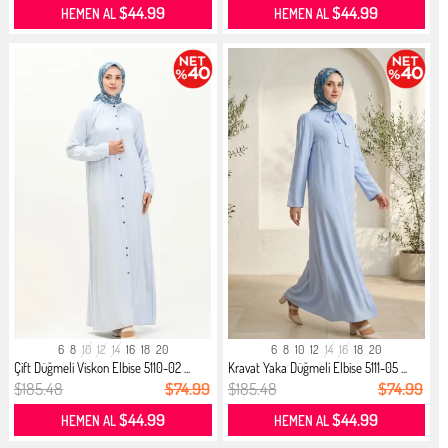
$44.99
$44.99
HEMEN AL
HEMEN AL
6
8
10
12
14
16
18
20
6
8
10
12
14
16
18
20
Çift Düğmeli Viskon Elbise 5110-02 ...
Kravat Yaka Düğmeli Elbise 5111-05 ...
$185.48
$74.99
$185.48
$74.99
$44.99
$44.99
HEMEN AL
HEMEN AL