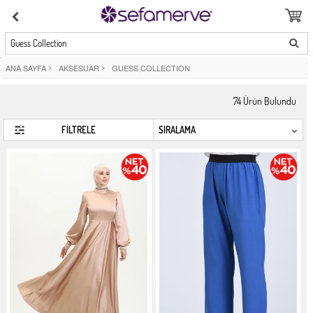
Guess Collection
ANA SAYFA
>
AKSESUAR
>
GUESS COLLECTION
74
Ürün Bulundu
FİLTRELE