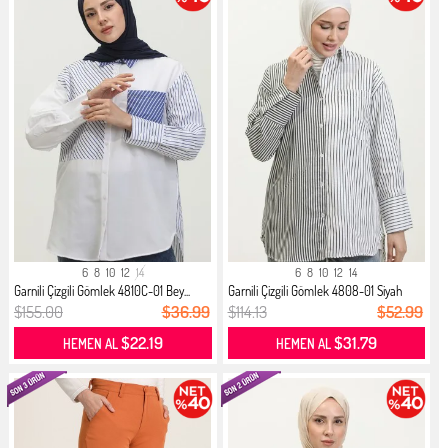
6
8
10
12
14
6
8
10
12
14
Garnili Çizgili Gömlek 4810C-01 Bey...
Garnili Çizgili Gömlek 4808-01 Siyah
$155.00
$36.99
$114.13
$52.99
$22.19
$31.79
HEMEN AL
HEMEN AL