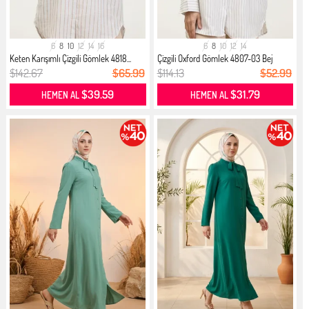
6
8
10
12
14
16
6
8
10
12
14
Keten Karışımlı Çizgili Gömlek 4818...
Çizgili Oxford Gömlek 4807-03 Bej
$142.67
$65.99
$114.13
$52.99
$39.59
$31.79
HEMEN AL
HEMEN AL