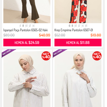
6
8
10
12
14
6
8
10
12
14
16
İspanyol Paça Pantolon 6565-02 Haki
Krep Emprime Pantolon 6567-01
Zümrü...
$89.00
$40.99
$52.00
$19.80
$24.59
$11.88
HEMEN AL
HEMEN AL