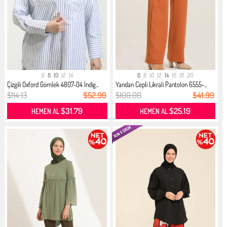
6
8
10
12
14
6
8
10
12
14
16
18
20
Çizgili Oxford Gömlek 4807-04 İndig...
Yandan Cepli Likrali Pantolon 6555-...
$114.13
$52.99
$100.00
$41.99
$31.79
$25.19
HEMEN AL
HEMEN AL