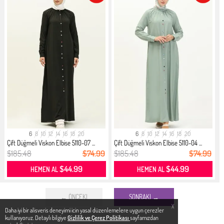
6
8
10
12
14
16
18
20
6
8
10
12
14
16
18
20
Çift Düğmeli Viskon Elbise 5110-07 ...
Çift Düğmeli Viskon Elbise 5110-04 ...
$185.48
$74.99
$185.48
$74.99
$44.99
$44.99
HEMEN AL
HEMEN AL
← ÖNCEKI
SONRAKI →
X
Daha iyi bir alisveris deneyimi icin yasal düzenlemelere uygun çerezler
kullanıyoruz. Detaylı bilgiye
Gizlilik ve Çerez Politikası
sayfamızdan