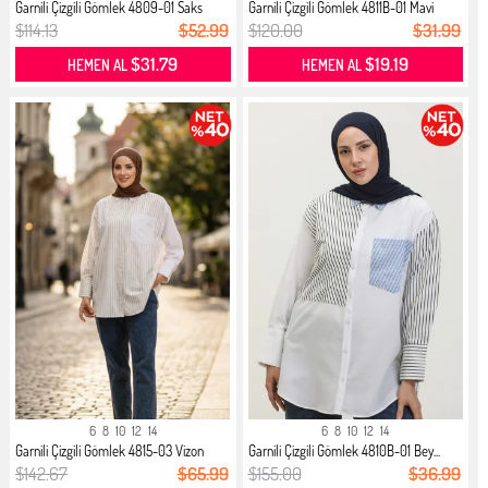
Garnili Çizgili Gömlek 4809-01 Saks
Garnili Çizgili Gömlek 4811B-01 Mavi
$114.13
$52.99
$120.00
$31.99
$31.79
$19.19
HEMEN AL
HEMEN AL
6
8
10
12
14
6
8
10
12
14
Garnili Çizgili Gömlek 4815-03 Vizon
Garnili Çizgili Gömlek 4810B-01 Bey...
$142.67
$65.99
$155.00
$36.99