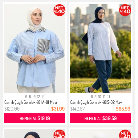
6
8
10
12
14
6
8
10
12
14
Garnili Çizgili Gömlek 4811A-01 Mavi
Garnili Çizgili Gömlek 4815-02 Mavi
$120.00
$31.99
$142.67
$65.99
$19.19
$39.59
HEMEN AL
HEMEN AL