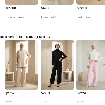
$172.00
$172.00
$172.00
Buz Mavisi Pantolon
Lacivert Pantolon
Sarı Pantolon
BU ÜRÜNLER DE İLGINIZI ÇEKEBILIR
$27.59
$27.59
$37.79
$115.00
$115.00
$172.00