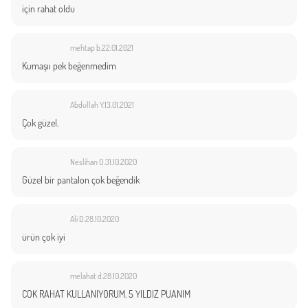
için rahat oldu
mehtap b.
22.01.2021
Kumaşıı pek beğenmedim
Abdullah Y.
13.01.2021
Çok güzel.
Neslihan O.
31.10.2020
Güzel bir pantalon çok beğendik
Ali D.
28.10.2020
ürün çok iyi
melahat d.
28.10.2020
COK RAHAT KULLANIYORUM. 5 YILDIZ PUANIM