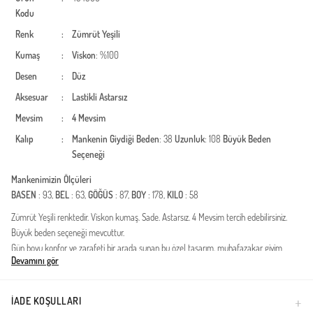
Kodu
Renk
:
Zümrüt Yeşili
Kumaş
:
Viskon
: %100
Desen
:
Düz
Aksesuar
:
Lastikli
Astarsız
Mevsim
:
4 Mevsim
Kalıp
:
Mankenin Giydiği Beden
: 38
Uzunluk
: 108
Büyük Beden
Seçeneği
Mankenimizin Ölçüleri
BASEN
: 93,
BEL
: 63,
GÖĞÜS
: 87,
BOY
: 178,
KILO
: 58
Zümrüt Yeşili renktedir. Viskon kumaş. Sade. Astarsız. 4 Mevsim tercih edebilirsiniz.
Büyük beden seçeneği mevcuttur.
Gün boyu konfor ve zarafeti bir arada sunan bu özel tasarım, muhafazakar giyim
Devamını gör
tarzını benimseyen kadınlar için gardıropların vazgeçilmez bir parçası olmaya adaydır.
Viskon kumaşın doğal, hafif ve nefes alabilen yapısı sayesinde her mevsim cildinizin
ferah kalmasını sağlar.Kumaş Özelliği: %100 yüksek kalite viskon liflerinden
İADE KOŞULLARI
üretilmiştir, terletme yapmaz.Kalıp ve Kesim: Geniş paça ve rahat kesimi ile vücut