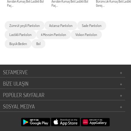
Aerobin Kumaş Beli Lastikli Bol
Aerobin Kumaş Beli Lastikli Bol
Bürümcük Kumaş Beli Lastikl
Paç...
Paç...
Geniş ...
Zümrüt yeşili Pantolon
Astarsız Pantolon
Sade Pantolon
Lastikli Pantolon
4 Mevsim Pantolon
Viskon Pantolon
Büyük Beden
Bol
SEFAMERVE
+
BİZE ULAŞIN
+
POPÜLER SAYFALAR
+
SOSYAL MEDYA
+