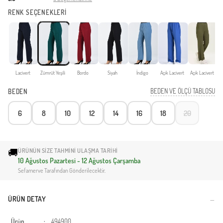
RENK SEÇENEKLERİ
Lacivert
Zümrüt Yeşili
Bordo
Siyah
İndigo
Açık Lacivert
Açık Lacivert
BEDEN VE ÖLÇÜ TABLOSU
BEDEN
6
8
10
12
14
16
18
20
🚚
ÜRÜNÜN SIZE TAHMINI ULAŞMA TARIHI
10 Ağustos Pazartesi - 12 Ağustos Çarşamba
Sefamerve Tarafından Gönderilecektir.
ÜRÜN DETAY
Ürün
:
494900