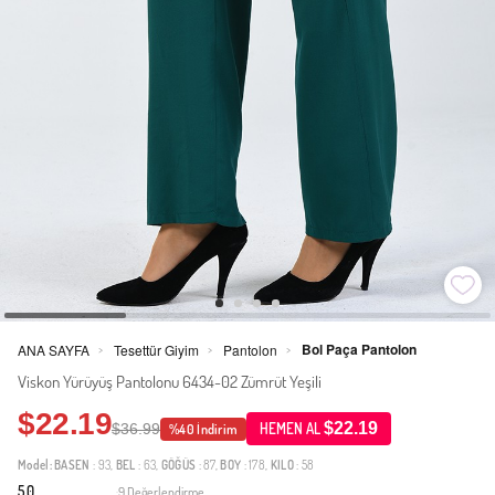
Bol Paça Pantolon
ANA SAYFA
Tesettür Giyim
Pantolon
>
>
>
Viskon Yürüyüş Pantolonu 6434-02 Zümrüt Yeşili
$22.19
$22.19
$36.99
HEMEN AL
%40 İndirim
Model:
BASEN
: 93,
BEL
: 63,
GÖĞÜS
: 87,
BOY
: 178,
KILO
: 58
5.0
9 Değerlendirme
·