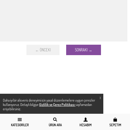
← ÖNCEKI
SONRAKI →
X
Daha iyi bir alisveris deneyimi icin yasal düzenlemelere uygun çerezler
kullanıyoruz. Detaylı bilgiye
Gizlilik ve Çerez Politikası
sayfamızdan
erişebilirsiniz.
KATEGORILER
ÜRÜN ARA
HESABIM
SEPETIM