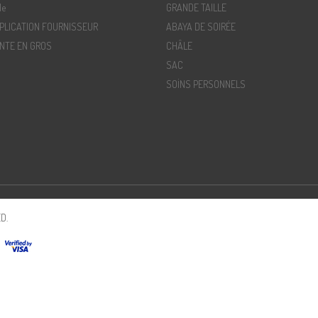
de
GRANDE TAILLE
PLICATION FOURNISSEUR
ABAYA DE SOIRÉE
NTE EN GROS
CHÂLE
SAC
SOİNS PERSONNELS
D.