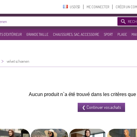
USD($)‎
ME CONNECTER
CRÉER UN CO
RECH
S D'EXTÉRIEUR
GRANDE TAILLE
CHAUSSURES, SAC, ACCESSOIRE
SPORT
PLAGE
MAI
>
velvet schoenen
Aucun produit n`a été trouvé dans les critères qu