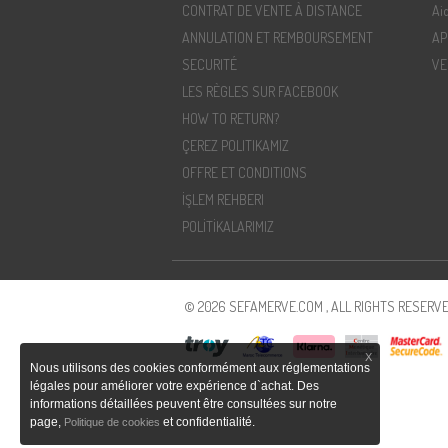
CONTRAT DE VENTE À DISTANCE
Ai
ANNULATION ET REMBOURSEMENT
AP
SECURITÉ
VE
LES RÈGLES SUR FACEBOOK
HOW TO RETURN?
ÇEREZ POLITIKAMIZ
OFFRE ET CONDITIONS
İŞLEM REHBERI
POLİTİKALARIMIZ
© 2026 SEFAMERVE.COM , ALL RIGHTS RESERVE
X
Nous utilisons des cookies conformément aux réglementations
légales pour améliorer votre expérience d`achat. Des
informations détaillées peuvent être consultées sur notre
page,
et confidentialité.
Politique de cookies