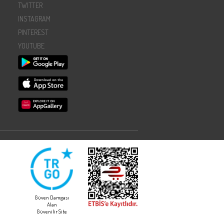
TWITTER
INSTAGRAM
PINTEREST
YOUTUBE
Güven Damgası
Alan
Güvenilir Site