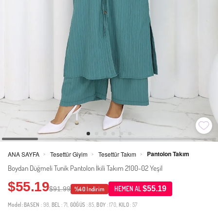
Pantolon Takım
ANA SAYFA
Tesettür Giyim
Tesettür Takım
>
>
>
Boydan Düğmeli Tunik Pantolon İkili Takım 2100-02 Yeşil
$55.19
$55.19
$91.99
HEMEN AL
%40 İndirim
Model:
BASEN
: 98,
BEL
: 71,
GÖĞÜS
: 85,
BOY
: 170,
KILO
: 57