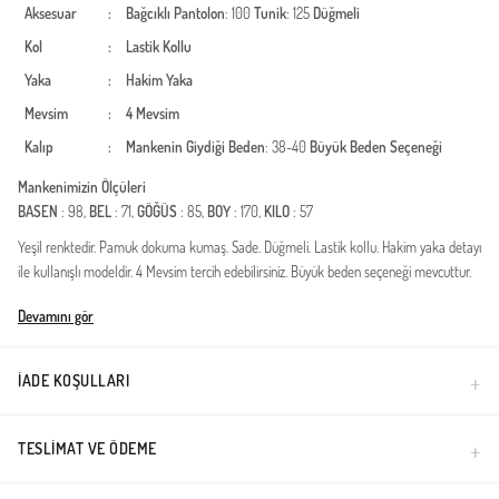
Aksesuar
:
Bağcıklı
Pantolon
: 100
Tunik
: 125
Düğmeli
Kol
:
Lastik Kollu
Yaka
:
Hakim Yaka
Mevsim
:
4 Mevsim
Kalıp
:
Mankenin Giydiği Beden
: 38-40
Büyük Beden Seçeneği
Mankenimizin Ölçüleri
BASEN
: 98,
BEL
: 71,
GÖĞÜS
: 85,
BOY
: 170,
KILO
: 57
Yeşil renktedir. Pamuk dokuma kumaş. Sade. Düğmeli. Lastik kollu. Hakim yaka detayı
ile kullanışlı modeldir. 4 Mevsim tercih edebilirsiniz. Büyük beden seçeneği mevcuttur.
Türkiye'de üretilmiştir.
Devamını gör
İADE KOŞULLARI
TESLIMAT VE ÖDEME