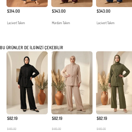
$314.00
$343.00
$343.00
Lacivert Takım
Mürdüm Takım
Lacivert Takım
BU ÜRÜNLER DE İLGINIZI ÇEKEBILIR
$82.19
$82.19
$82.19
$485.00
$485.00
$485.00