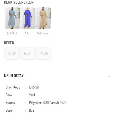
RENK SEÇENEKLERİ
Çağla Yeşili
Saks
Sütlü kahve
BEDEN
10-12
14-16
18-20
ÜRÜN DETAY
Ürün Kodu
:
1045136
Renk
:
Yeşil
Kumaş
:
Polyester
: %30
Pamuk
: %70
Desen
:
Düz