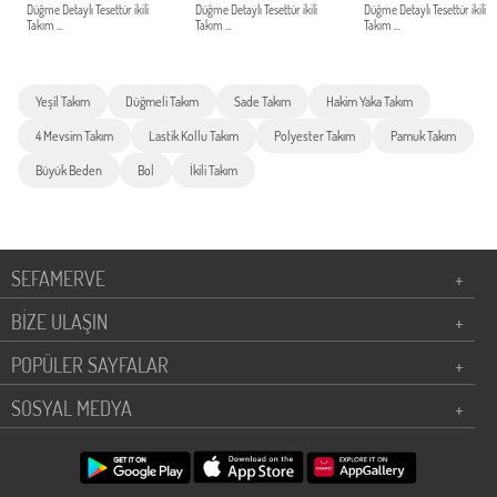
Düğme Detaylı Tesettür ikili
Düğme Detaylı Tesettür ikili
Düğme Detaylı Tesettür ikili
Takım ...
Takım ...
Takım ...
Yeşil Takım
Düğmeli Takım
Sade Takım
Hakim Yaka Takım
4 Mevsim Takım
Lastik Kollu Takım
Polyester Takım
Pamuk Takım
Büyük Beden
Bol
İkili Takım
SEFAMERVE
+
BİZE ULAŞIN
+
POPÜLER SAYFALAR
+
SOSYAL MEDYA
+