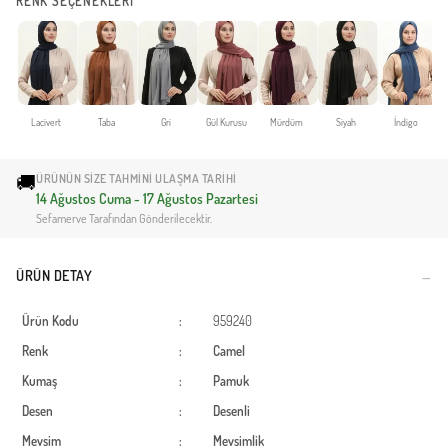
RENK SEÇENEKLERİ
Lacivert
Taba
Gri
Gül Kurusu
Mürdüm
Siyah
İndigo
🚚
ÜRÜNÜN SIZE TAHMINI ULAŞMA TARIHI
14 Ağustos Cuma - 17 Ağustos Pazartesi
Sefamerve Tarafından Gönderilecektir.
ÜRÜN DETAY
Ürün Kodu
:
959240
Renk
:
Camel
Kumaş
:
Pamuk
Desen
:
Desenli
Mevsim
:
Mevsimlik