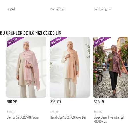
Bej Şal
Mürdüm Şal
Kahverengi Şal
BU ÜRÜNLER DE İLGINIZI ÇEKEBILIR
$10.79
$10.79
$25.19
$46.00
$46.00
$103.00
Bambu Şal 70281-61 Pudra
Bambu Şal 70281-58 Koyu Bej
Çiçek Desenli Kehribar Şal
70360-10...