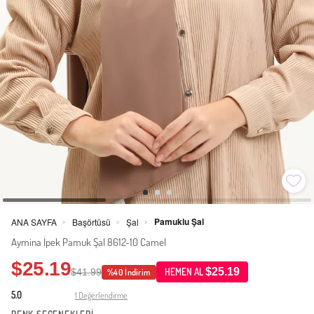
Pamuklu Şal
ANA SAYFA
Başörtüsü
Şal
>
>
>
Aymina İpek Pamuk Şal 8612-10 Camel
$25.19
$25.19
$41.99
HEMEN AL
%40 İndirim
5.0
1 Değerlendirme
·