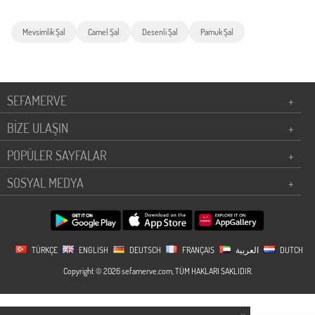
Mevsimlik Şal
Camel Şal
Desenli Şal
Pamuk Şal
SEFAMERVE
+
BİZE ULAŞIN
+
POPÜLER SAYFALAR
+
SOSYAL MEDYA
+
TÜRKÇE
ENGLISH
DEUTSCH
FRANÇAIS
العربية
DUTCH
Copyright © 2026 sefamerve.com, TÜM HAKLARI SAKLIDIR.