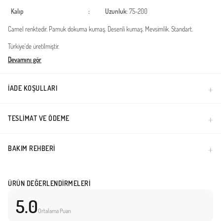
Kalıp
:
Uzunluk
: 75-200
Camel renktedir. Pamuk dokuma kumaş. Desenli kumaş. Mevsimlik. Standart.
Türkiye'de üretilmiştir.
Devamını gör
İADE KOŞULLARI
TESLIMAT VE ÖDEME
BAKIM REHBERI
ÜRÜN DEĞERLENDIRMELERI
5.0
Ortalama Puan