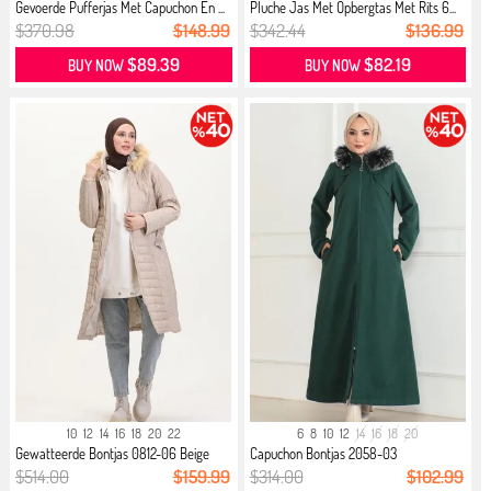
Gevoerde Pufferjas Met Capuchon En ...
Pluche Jas Met Opbergtas Met Rits 6...
$370.98
$148.99
$342.44
$136.99
$89.39
$82.19
BUY NOW
BUY NOW
10
12
14
16
18
20
22
6
8
10
12
14
16
18
20
Gewatteerde Bontjas 0812-06 Beige
Capuchon Bontjas 2058-03
Smaragdgroen
$514.00
$159.99
$314.00
$102.99