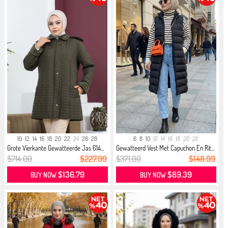
10
12
14
16
18
20
22
24
26
28
6
8
10
12
14
16
18
20
22
Grote Vierkante Gewatteerde Jas 614...
Gewatteerd Vest Met Capuchon En Rit...
$714.00
$227.99
$371.00
$148.99
$136.79
$89.39
BUY NOW
BUY NOW