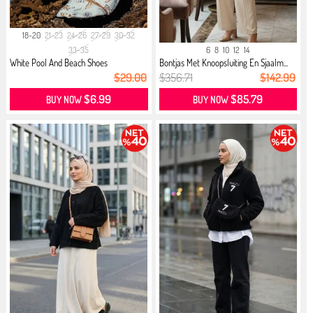
18-20
21-23
24-26
27-29
30-32
33-35
6
8
10
12
14
White Pool And Beach Shoes
Bontjas Met Knoopsluiting En Sjaalm...
$29.00
$356.71
$142.99
$6.99
$85.79
BUY NOW
BUY NOW