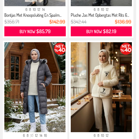
6
8
10
12
14
6
8
10
12
Bontjas Met Knoopsluiting En Sjaalm...
Pluche Jas Met Opbergtas Met Rits 6...
$356.71
$142.99
$342.44
$136.99
$85.79
$82.19
BUY NOW
BUY NOW
6
8
10
12
14
16
6
8
10
12