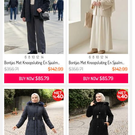
6
8
10
12
14
6
8
10
12
14
Bontjas Met Knoopsluiting En Sjaalm...
Bontjas Met Knoopsluiting En Sjaalm...
$356.71
$142.99
$356.71
$142.99
$85.79
$85.79
BUY NOW
BUY NOW