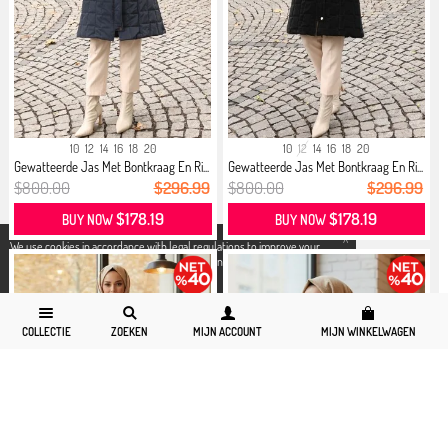
10
12
14
16
18
20
10
12
14
16
18
20
Gewatteerde Jas Met Bontkraag En Ri...
Gewatteerde Jas Met Bontkraag En Ri...
$800.00
$296.99
$800.00
$296.99
$178.19
$178.19
BUY NOW
BUY NOW
X
We use cookies in accordance with legal regulations to improve your
shopping experience. Detailed information can be accessed from our
Privacy and Cookie Policy
page.
COLLECTIE
ZOEKEN
MIJN ACCOUNT
MIJN WINKELWAGEN