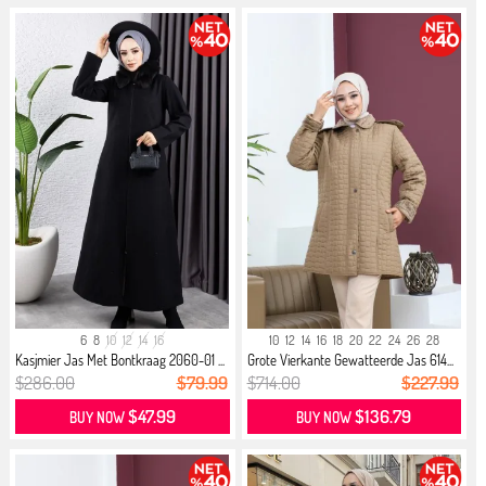
6
8
10
12
14
16
10
12
14
16
18
20
22
24
26
28
Kasjmier Jas Met Bontkraag 2060-01 ...
Grote Vierkante Gewatteerde Jas 614...
$286.00
$79.99
$714.00
$227.99
$47.99
$136.79
BUY NOW
BUY NOW