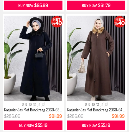
$95.99
$61.79
BUY NOW
BUY NOW
6
8
10
12
14
16
6
8
10
12
14
16
Kasjmier Jas Met Bontkraag 2060-03 ...
Kasjmier Jas Met Bontkraag 2060-04 ...
$286.00
$91.99
$286.00
$91.99
$55.19
$55.19
BUY NOW
BUY NOW