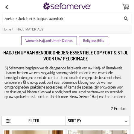
Zoeken : Jurk, tuniek, badpak, avondjurk
Home
>
HAJJ MATERIALS
Women's Hajj and Umrah Clothes
Religious Gifts
HADJ EN UMRAH BENODIGDHEDEN: ESSENTIËLE COMFORT & STIJL
VOOR UW PELGRIMAGE
Bij Sefamerve begrijpen we de diepgaande betekenis van uw Hadj- of Umrah-reis.
Daarom hebben we een zorgvuldig samengestelde collectie van essentiële
benodigdheden gecreëerd die comfort, functionaliteit en gepaste bescheidenheid
combineren. Of u nu op zoek bent naar ademende kleding voor de warme
omstandigheden, praktische accessoires, of items die speciaal zijn ontworpen voor
uw rituelen, wij bieden alles wat u nodig heeft om u met vertrouwen en sereniteit
op uw spirituele reis te richten. Ontdek onze 'Nieuw Seizoen' Hadj en Umrah collectie.
2
Product
FILTER