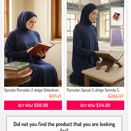
Speciale Ramadan 2-delige Gebedsset...
Ramadan Special 5-delige Serenity S...
$171.21
$285.37
$68.99
$114.99
BUY NOW
BUY NOW
Did not you find the product that you are looking
for?