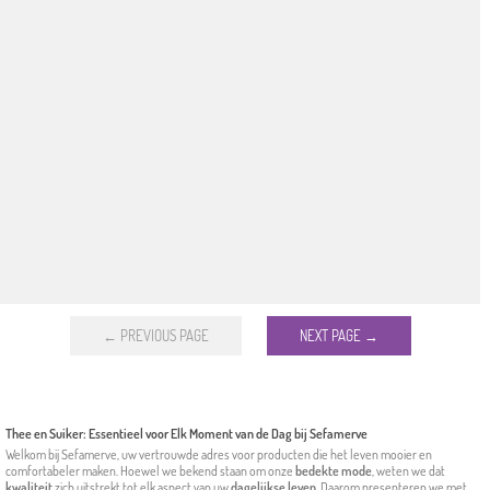
← PREVIOUS PAGE
NEXT PAGE →
Thee en Suiker: Essentieel voor Elk Moment van de Dag bij Sefamerve
Welkom bij Sefamerve, uw vertrouwde adres voor producten die het leven mooier en
comfortabeler maken. Hoewel we bekend staan om onze
bedekte mode
, weten we dat
kwaliteit
zich uitstrekt tot elk aspect van uw
dagelijkse leven
. Daarom presenteren we met