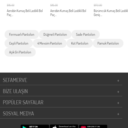
$115.00
$115.00
$172.00
Aerobin Kumaş Beli Lastikli Bol
Aerobin Kumaş Beli Lastikli Bol
Bürümcük Kumaş Beli Lastikl
Paç...
Paç...
Geniş ...
Fermuarlı Pantolon
Düğmeli Pantolon
Sade Pantolon
Cepli Pantolon
4 Mevsim Pantolon
Kot Pantolon
Pamuk Pantolon
Açık Gri Pantolon
SEFAMERVE
+
BİZE ULAŞIN
+
POPÜLER SAYFALAR
+
SOSYAL MEDYA
+