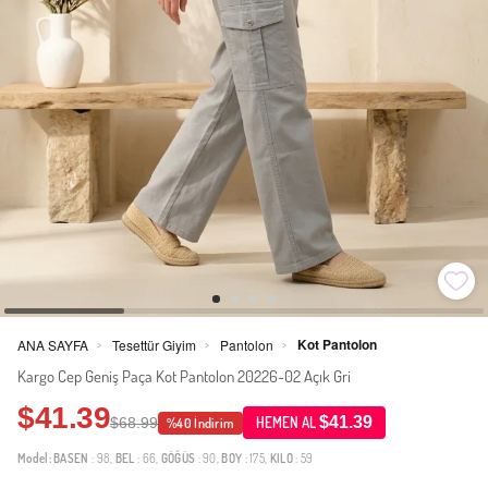
Kot Pantolon
ANA SAYFA
Tesettür Giyim
Pantolon
>
>
>
Kargo Cep Geniş Paça Kot Pantolon 20226-02 Açık Gri
$41.39
$41.39
$68.99
HEMEN AL
%40 İndirim
Model:
BASEN
: 98,
BEL
: 66,
GÖĞÜS
: 90,
BOY
: 175,
KILO
: 59