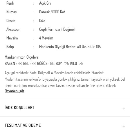
Renk
:
Açık Gri
Kumaş
:
Pamuk
: %100
Kot
Desen
:
Düz
Aksesuar
:
Cepli
Fermuarlı
Düğmeli
Mevsim
:
4 Mevsim
Kalıp
:
Mankenin Giydiği Beden
: 40
Uzunluk
: 105
Mankenimizin Ölçüleri
BASEN
: 98,
BEL
: 66,
GÖĞÜS
: 90,
BOY
: 175,
KILO
: 59
Açık gri renktedir. Sade. Düğmeli. 4 Mevsim tercih edebilirsiniz. Standart.
Modern tasarımı ve konforlu yapısıyla günlük şıklığınızı tamamlayacak olan yüksek bel
denim pantolon, muhafazakar giyim tarzına uygun hatları ile öne çıkıyor. Yüksek
Devamını gör
kaliteli pamuklu kumaşı sayesinde dört mevsim kullanım imkanı sunan bu parça,
nefes alabilen yapısı ile gün boyu ferahlık sağlar.Kumaş Özelliği: %100 Pamuk içerikli
denim kumaş kullanılmıştır.Kalıp: Vücut hatlarını belli etmeyen, rahat ve modern
İADE KOŞULLARI
kesim.Bel Detayı: Yüksek bel tasarımı ile hem şık hem de konforlu bir kullanım
sunar.Sezon: Dört mevsim kullanıma uygun kumaş kalınlığına sahiptir.Bu denim
pantolonu, uzun tunikler veya şık gömleklerle kombinleyerek hem ofis stilinde hem
TESLIMAT VE ÖDEME