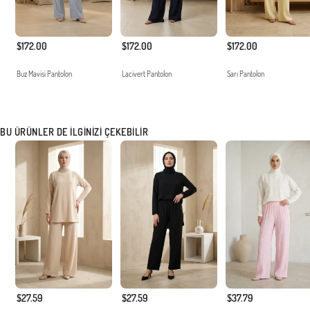
$172.00
$172.00
$172.00
Buz Mavisi Pantolon
Lacivert Pantolon
Sarı Pantolon
BU ÜRÜNLER DE İLGINIZI ÇEKEBILIR
$27.59
$27.59
$37.79