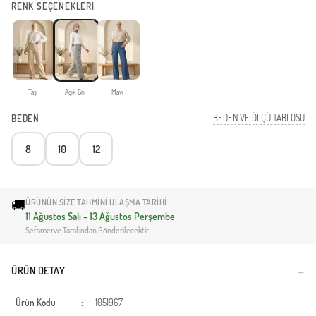
RENK SEÇENEKLERİ
Taş
Açık Gri
Mavi
BEDEN VE ÖLÇÜ TABLOSU
BEDEN
8
10
12
🚚
ÜRÜNÜN SIZE TAHMINI ULAŞMA TARIHI
11 Ağustos Salı - 13 Ağustos Perşembe
Sefamerve Tarafından Gönderilecektir.
ÜRÜN DETAY
Ürün Kodu
:
1051967