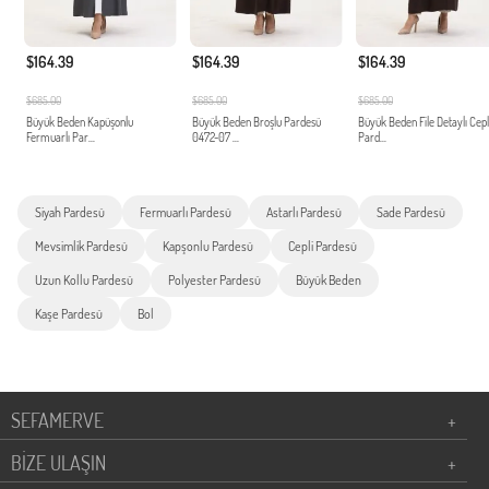
$164.39
$164.39
$164.39
$685.00
$685.00
$685.00
Büyük Beden Kapüşonlu
Büyük Beden Broşlu Pardesü
Büyük Beden File Detaylı Cepl
Fermuarlı Par...
0472-07 ...
Pard...
Siyah Pardesü
Fermuarlı Pardesü
Astarlı Pardesü
Sade Pardesü
Mevsimlik Pardesü
Kapşonlu Pardesü
Cepli Pardesü
Uzun Kollu Pardesü
Polyester Pardesü
Büyük Beden
Kaşe Pardesü
Bol
SEFAMERVE
+
BİZE ULAŞIN
+