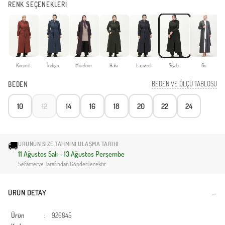
RENK SEÇENEKLERİ
Kiremit
İndigo
Mürdüm
Haki
Lacivert
Siyah
Gri
BEDEN VE ÖLÇÜ TABLOSU
BEDEN
10
12
14
16
18
20
22
24
🚚
ÜRÜNÜN SIZE TAHMINI ULAŞMA TARIHI
11 Ağustos Salı - 13 Ağustos Perşembe
Sefamerve Tarafından Gönderilecektir.
ÜRÜN DETAY
Ürün
:
926845