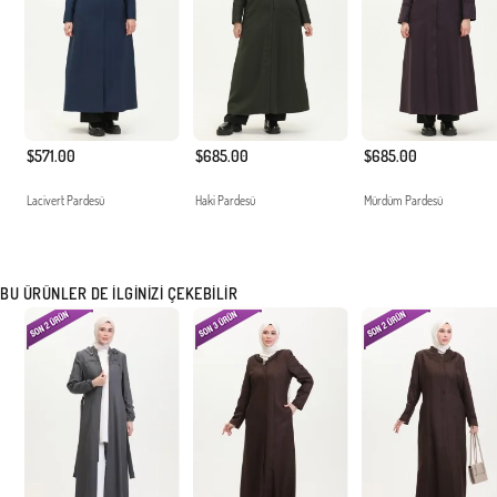
$571.00
$685.00
$685.00
Lacivert Pardesü
Haki Pardesü
Mürdüm Pardesü
BU ÜRÜNLER DE İLGINIZI ÇEKEBILIR