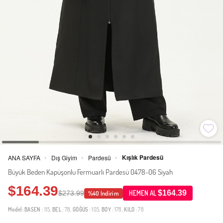
Kışlık Pardesü
ANA SAYFA
Dış Giyim
Pardesü
>
>
>
Büyük Beden Kapüşonlu Fermuarlı Pardesü 0478-06 Siyah
$164.39
$164.39
$273.99
HEMEN AL
%40 İndirim
Model:
BASEN
: 115,
BEL
: 78,
GÖĞÜS
: 105,
BOY
: 178,
KILO
: 78