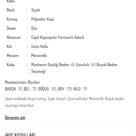
Kodu
Renk
:
Siyah
Kumaş
:
Polyester
Kaşe
Desen
:
Düz
Aksesuar
:
Cepli
Kapüşonlu
Fermuarlı
Astarlı
Kol
:
Uzun Kollu
Mevsim
:
Mevsimlik
Kalıp
:
Mankenin Giydiği Beden
: 46
Uzunluk
: 140
Büyük Beden
Seçeneği
Mankenimizin Ölçüleri
BASEN
: 115,
BEL
: 78,
GÖĞÜS
: 105,
BOY
: 178,
KILO
: 78
Siyah renktedir. Kaşe kumaş. Sade. Astarlı. Uzun kolludur. Mevsimlik. Büyük beden
seçeneği mevcuttur.
Türkiye'de üretilmiştir.
Devamını gör
İADE KOŞULLARI