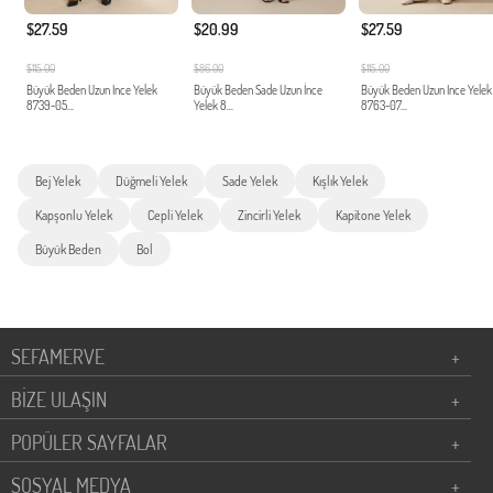
$27.59
$20.99
$27.59
$115.00
$86.00
$115.00
Büyük Beden Uzun Ince Yelek
Büyük Beden Sade Uzun İnce
Büyük Beden Uzun Ince Yelek
8739-05...
Yelek 8...
8763-07...
Bej Yelek
Düğmeli Yelek
Sade Yelek
Kışlık Yelek
Kapşonlu Yelek
Cepli Yelek
Zincirli Yelek
Kapitone Yelek
Büyük Beden
Bol
SEFAMERVE
+
BİZE ULAŞIN
+
POPÜLER SAYFALAR
+
SOSYAL MEDYA
+