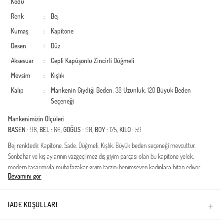
Kodu
Renk
:
Bej
Kumaş
:
Kapitone
Desen
:
Düz
Aksesuar
:
Cepli
Kapüşonlu
Zincirli
Düğmeli
Mevsim
:
Kışlık
Kalıp
:
Mankenin Giydiği Beden
: 38
Uzunluk
: 120
Büyük Beden
Seçeneği
Mankenimizin Ölçüleri
BASEN
: 98,
BEL
: 66,
GÖĞÜS
: 90,
BOY
: 175,
KILO
: 59
Bej renktedir. Kapitone. Sade. Düğmeli. Kışlık. Büyük beden seçeneği mevcuttur.
Sonbahar ve kış aylarının vazgeçilmez dış giyim parçası olan bu kapitone yelek,
modern tasarımıyla muhafazakar giyim tarzını benimseyen kadınlara hitap ediyor.
Devamını gör
Uzun kesimi sayesinde vücut hatlarını zarifçe gizlerken, yüksek kaliteli kapitone
dikişleri soğuk havalarda üstün koruma sağlar. Bel kısmındaki kuşak detayı, siluetinize
form kazandırarak daha şık bir görünüm elde etmenize yardımcı olur.Kumaş Özelliği:
İADE KOŞULLARI
Dayanıklı ve rüzgara karşı dirençli kapitone dış yüzey, iç kısmında ise ısıyı koruyan hafif