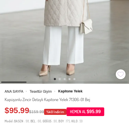
Kapitone Yelek
ANA SAYFA
Tesettür Giyim
>
>
Kapüşonlu Zincir Detaylı Kapitone Yelek 71306-01 Bej
$95.99
$95.99
$159.99
HEMEN AL
%40 İndirim
Model:
BASEN
: 98,
BEL
: 66,
GÖĞÜS
: 90,
BOY
: 175,
KILO
: 59