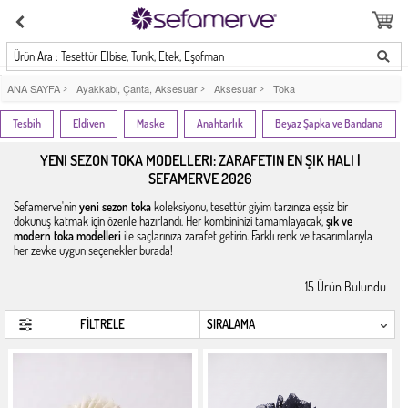
Ürün Ara : Tesettür Elbise, Tunik, Etek, Eşofman
ANA SAYFA
>
Ayakkabı, Çanta, Aksesuar
>
Aksesuar
>
Toka
Tesbih
Eldiven
Maske
Anahtarlık
Beyaz Şapka ve Bandana
YENI SEZON TOKA MODELLERI: ZARAFETIN EN ŞIK HALI |
SEFAMERVE 2026
Sefamerve'nin
yeni sezon toka
koleksiyonu, tesettür giyim tarzınıza eşsiz bir
dokunuş katmak için özenle hazırlandı. Her kombininizi tamamlayacak,
şık ve
modern toka modelleri
ile saçlarınıza zarafet getirin. Farklı renk ve tasarımlarıyla
her zevke uygun seçenekler burada!
15
Ürün Bulundu
FİLTRELE