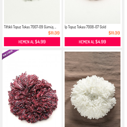
Tiftikli Topuz Tokas 7007-09 Gümüş ...
İp Topuz Tokası 7008-07 Gold
$11.39
$11.39
$4.99
$4.99
HEMEN AL
HEMEN AL