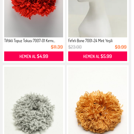
Tiftikli Topuz Tokası 7007-01 Kırmı...
Fırfırlı Bone 7001-24 Mint Yeşili
$11.39
$23.00
$9.99
$4.99
$5.99
HEMEN AL
HEMEN AL