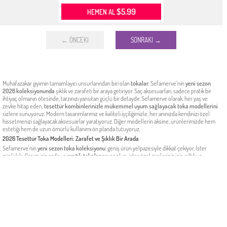
$5.99
HEMEN AL
← ÖNCEKI
SONRAKI →
Muhafazakar giyimin tamamlayıcı unsurlarından biri olan
tokalar
, Sefamerve'nin
yeni sezon
2026 koleksiyonunda
şıklık ve zarafeti bir araya getiriyor. Saç aksesuarları, sadece pratik bir
ihtiyaç olmanın ötesinde, tarzınızı yansıtan güçlü bir detaydır. Sefamerve olarak, her yaş ve
zevke hitap eden,
tesettür kombinlerinizle mükemmel uyum sağlayacak toka modellerini
sizlere sunuyoruz. Modern tasarımlarımız ve kaliteli işçiliğimizle, her anınızda kendinizi özel
hissetmenizi sağlayacak aksesuarlar yaratıyoruz. Diğer modellerin aksine, ürünlerimizde hem
estetiği hem de uzun ömürlü kullanımı ön planda tutuyoruz.
2026 Tesettür Toka Modelleri: Zarafet ve Şıklık Bir Arada
Sefamerve'nin
yeni sezon toka koleksiyonu
, geniş ürün yelpazesiyle dikkat çekiyor. İster
günlük kullanım için sade ve
pratik tokalar
arıyor olun, ister özel günleriniz için ışıltılı ve
gösterişli tokalar
, aradığınız her şeyi burada bulabilirsiniz. Koleksiyonumuzda
inci detaylı
tokalar
, parlak taşlarla süslenmiş modeller, zarif kumaş tokalar ve modern geometrik
formlardaki metal tokalar yer alıyor. Her biri,
tesettür giyimin zarafetini
en iyi şekilde
yansıtacak biçimde tasarlandı. Özellikle bone veya eşarp üzerine kullanıma uygun, kaymayan ve
saça zarar vermeyen özel tasarımlarımızla konforunuzdan ödün vermeyeceksiniz. Bu
şık
tokalar
, günlük elbisenizden özel davet kombinlerinize kadar her parçayı tamamlayacak.
Kombinlerinizi Tamamlayan Toka Çeşitleri