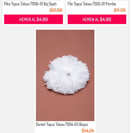
Piko Topuz Tokası 7006-01 Bej Siyah
File Topuz Tokası 7005-01 Pembe
$12.00
$11.39
$4.99
$4.99
HEMEN AL
HEMEN AL
Dantel Topuz Tokası 7004-03 Beyaz
$14.24