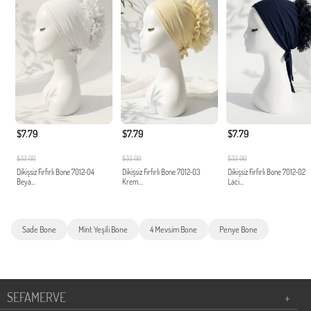
$7.79
$7.79
$7.79
$32.00
$32.00
$32.00
Dikişsiz Fırfırlı Bone 7012-04
Dikişsiz Fırfırlı Bone 7012-03
Dikişsiz Fırfırlı Bone 7012-02
Beya...
Krem...
Laci...
Sade Bone
Mint Yeşili Bone
4 Mevsim Bone
Penye Bone
SEFAMERVE
+