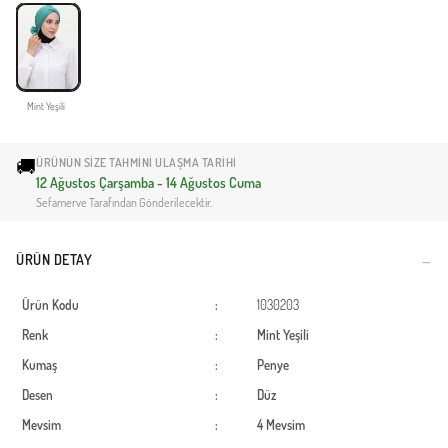
Mint Yeşili
🚚
ÜRÜNÜN SIZE TAHMINI ULAŞMA TARIHI
12 Ağustos Çarşamba - 14 Ağustos Cuma
Sefamerve Tarafından Gönderilecektir.
ÜRÜN DETAY
Ürün Kodu
:
1030203
Renk
:
Mint Yeşili
Kumaş
:
Penye
Desen
:
Düz
Mevsim
:
4 Mevsim