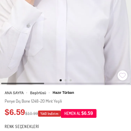
Hazır Türban
ANA SAYFA
Başörtüsü
>
>
Penye Dış Bone 1248-20 Mint Yeşili
$6.59
$6.59
$10.99
HEMEN AL
%40 İndirim
RENK SEÇENEKLERİ