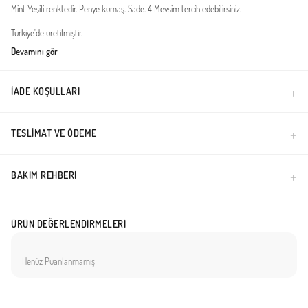
Mint Yeşili renktedir. Penye kumaş. Sade. 4 Mevsim tercih edebilirsiniz.
Türkiye'de üretilmiştir.
Devamını gör
İADE KOŞULLARI
TESLIMAT VE ÖDEME
BAKIM REHBERI
ÜRÜN DEĞERLENDIRMELERI
Henüz Puanlanmamış