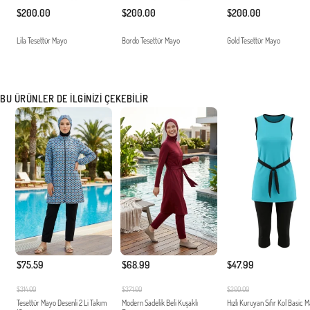
$200.00
$200.00
$200.00
Lila Tesettür Mayo
Bordo Tesettür Mayo
Gold Tesettür Mayo
BU ÜRÜNLER DE İLGINIZI ÇEKEBILIR
$75.59
$68.99
$47.99
$314.00
$371.00
$200.00
Tesettür Mayo Desenli 2 Li Takım
Modern Sadelik Beli Kuşaklı
Hızlı Kuruyan Sıfır Kol Basic 