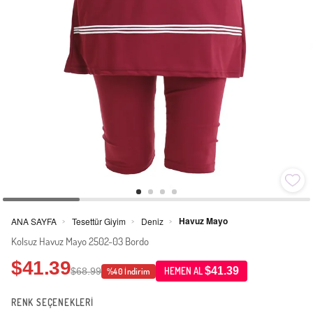
Havuz Mayo
ANA SAYFA
Tesettür Giyim
Deniz
>
>
>
Kolsuz Havuz Mayo 2502-03 Bordo
$41.39
$41.39
$68.99
HEMEN AL
%40 İndirim
RENK SEÇENEKLERİ