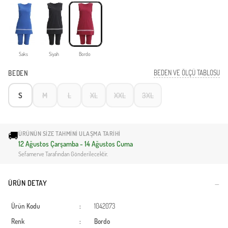
Saks
Siyah
Bordo
BEDEN VE ÖLÇÜ TABLOSU
BEDEN
S
M
L
XL
XXL
3XL
🚚
ÜRÜNÜN SIZE TAHMINI ULAŞMA TARIHI
12 Ağustos Çarşamba - 14 Ağustos Cuma
Sefamerve Tarafından Gönderilecektir.
ÜRÜN DETAY
Ürün Kodu
:
1042073
Renk
:
Bordo