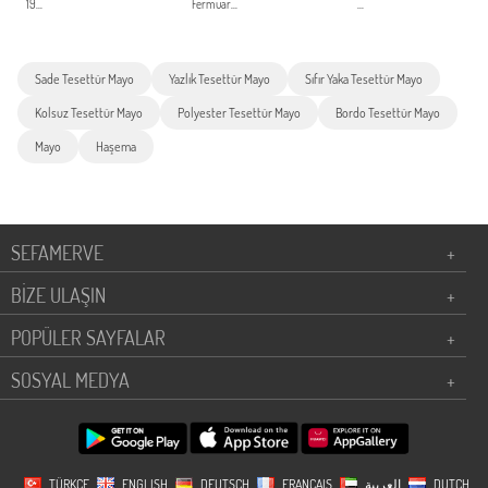
19...
Fermuar...
...
Sade Tesettür Mayo
Yazlık Tesettür Mayo
Sıfır Yaka Tesettür Mayo
Kolsuz Tesettür Mayo
Polyester Tesettür Mayo
Bordo Tesettür Mayo
Mayo
Haşema
SEFAMERVE
+
BİZE ULAŞIN
+
POPÜLER SAYFALAR
+
SOSYAL MEDYA
+
TÜRKÇE
ENGLISH
DEUTSCH
FRANÇAIS
العربية
DUTCH