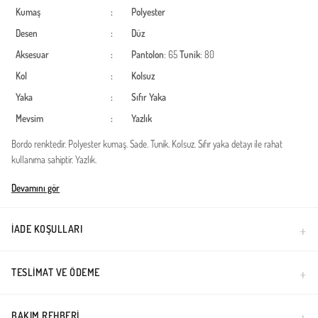
Kumaş
:
Polyester
Desen
:
Düz
Aksesuar
:
Pantolon
: 65
Tunik
: 80
Kol
:
Kolsuz
Yaka
:
Sıfır Yaka
Mevsim
:
Yazlık
Bordo renktedir. Polyester kumaş. Sade. Tunik. Kolsuz. Sıfır yaka detayı ile rahat
kullanıma sahiptir. Yazlık.
Türkiye'de üretilmiştir.
Devamını gör
İADE KOŞULLARI
TESLIMAT VE ÖDEME
BAKIM REHBERI