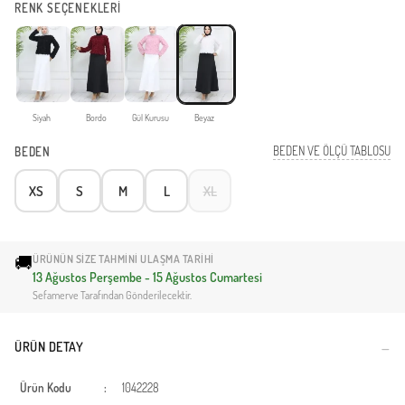
RENK SEÇENEKLERİ
Siyah
Bordo
Gül Kurusu
Beyaz
BEDEN VE ÖLÇÜ TABLOSU
BEDEN
XS
S
M
L
XL
🚚
ÜRÜNÜN SIZE TAHMINI ULAŞMA TARIHI
13 Ağustos Perşembe - 15 Ağustos Cumartesi
Sefamerve Tarafından Gönderilecektir.
ÜRÜN DETAY
Ürün Kodu
:
1042228