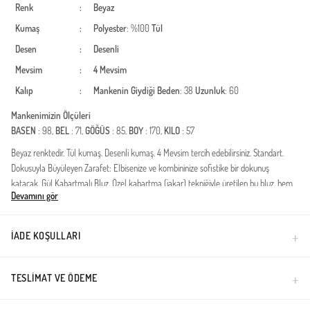
Renk
:
Beyaz
Kumaş
:
Polyester
: %100
Tül
Desen
:
Desenli
Mevsim
:
4 Mevsim
Kalıp
:
Mankenin Giydiği Beden
: 38
Uzunluk
: 60
Mankenimizin Ölçüleri
BASEN
: 98,
BEL
: 71,
GÖĞÜS
: 85,
BOY
: 170,
KILO
: 57
Beyaz renktedir. Tül kumaş. Desenli kumaş. 4 Mevsim tercih edebilirsiniz. Standart.
Dokusuyla Büyüleyen Zarafet: Elbisenize ve kombininize sofistike bir dokunuş
katacak, Gül Kabartmalı Bluz. Özel kabartma (jakar) tekniğiyle üretilen bu bluz, hem
Devamını gör
günlük hem de şık davetleriniz için idealdir. Uzun kesimi ve rahat kalıbıyla tesettür
giyimde konforu önceliklendirir.
İADE KOŞULLARI
Türkiye'de üretilmiştir.
TESLIMAT VE ÖDEME