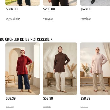
$286.00
$286.00
$143.00
Yağ Yeşili Bluz
Vizon Bluz
Petrol Bluz
BU ÜRÜNLER DE İLGINIZI ÇEKEBILIR
$56.39
$56.39
$56.39
$234.00
$234.00
$234.00