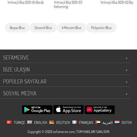
Yırtmaçlı Bluz 5051-04 Bordo
Yırtmaçlı Bluz 5051-03
Yırtmaçlı Bluz 5051-02 Bej
Kahverengi
Beyaz Bluz
Desenli Bluz
4 Mevsim Bluz
Polyester Bluz
SEFAMERVE
+
BİZE ULAŞIN
+
POPÜLER SAYFALAR
+
SOSYAL MEDYA
+
TÜRKÇE
ENGLISH
DEUTSCH
FRANÇAIS
العربية
DUTCH
Copyright © 2026 sefamerve.com, TÜM HAKLARI SAKLIDIR.