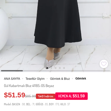
Gömlek
ANA SAYFA
Tesettür Giyim
Gömlek & Bluz
>
>
>
Gül Kabartmalı Bluz 41185-05 Beyaz
$51.59
$51.59
$85.99
HEMEN AL
%40 İndirim
Model:
BASEN
: 98,
BEL
: 71,
GÖĞÜS
: 85,
BOY
: 170,
KILO
: 57