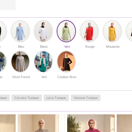
r
Bleu
Blanc
Vert
Rouge
Moutarde
go
Vison Foncé
Vert
Couleur Brun
nique
Col zéro Tunique
Licra Tunique
Viskone Tunique