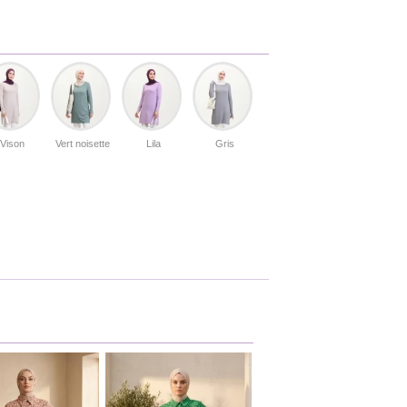
Vison
Vert noisette
Lila
Gris