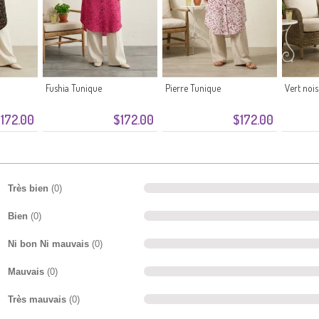
Fushia Tunique
Pierre Tunique
Vert noi
172.00
$172.00
$172.00
Très bien
(0)
Bien
(0)
Ni bon Ni mauvais
(0)
Mauvais
(0)
Très mauvais
(0)