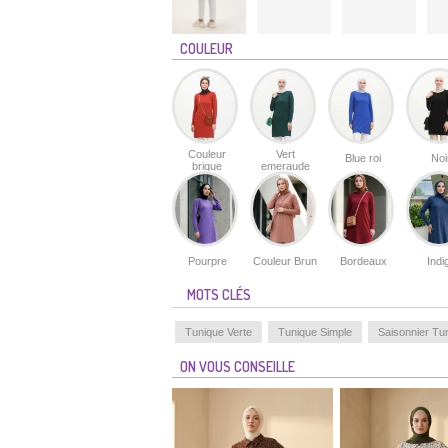
COULEUR
Couleur
Vert
Blue roi
Noi
brique
emeraude
Pourpre
Couleur Brun
Bordeaux
Indi
MOTS CLÉS
Tunique Verte
Tunique Simple
Saisonnier Tu
ON VOUS CONSEILLE