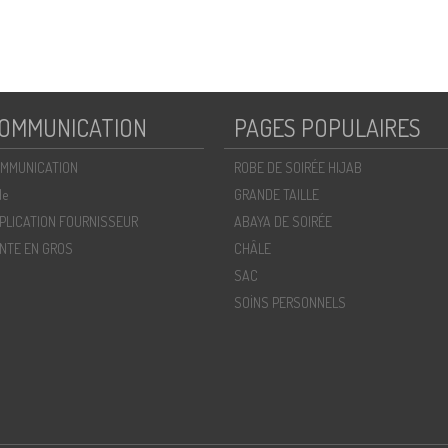
OMMUNICATION
PAGES POPULAIRES
MMUNICATION
ROBE DE SOIRÉE HIJAB
de
GRANDE TAILLE
PLICATION FOURNISSEUR
ABAYA DE SOIRÉE
NTE EN GROS
CHÂLE
SAC
SOİNS PERSONNELS