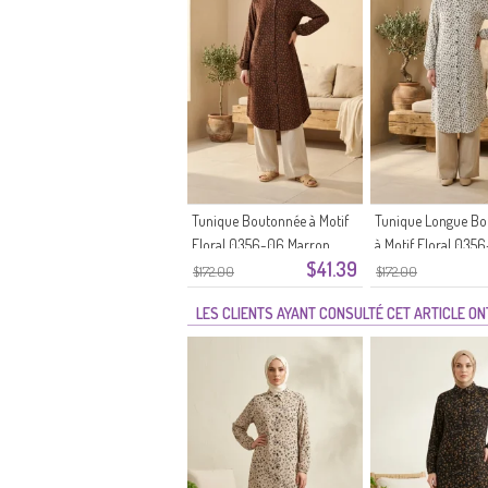
Tunique Boutonnée à Motif
Tunique Longue B
Floral 0356-06 Marron
à Motif Floral 035
$41.39
Pierre
$172.00
$172.00
LES CLIENTS AYANT CONSULTÉ CET ARTICLE O