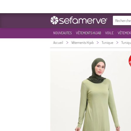
NOUVEAUTES
VÊTEMENTS HIJAB
VOILE
VÊTEMENT
>
>
>
Accueil
Vêtements Hijab
Tunique
Tuniqu