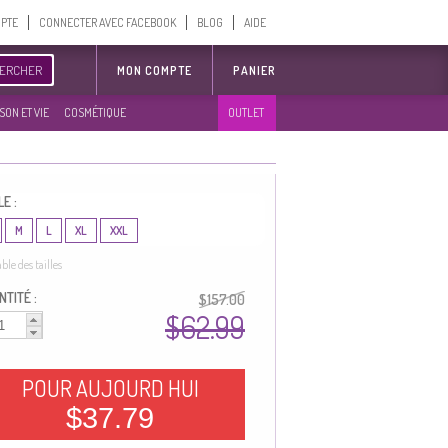
MPTE
CONNECTER AVEC FACEBOOK
BLOG
AIDE
ERCHER
MON COMPTE
PANIER
SON ET VIE
COSMÉTIQUE
OUTLET
LE :
M
L
XL
XXL
able des tailles
TITÉ :
$157.00
$62.99
POUR AUJOURD HUI
$37.79