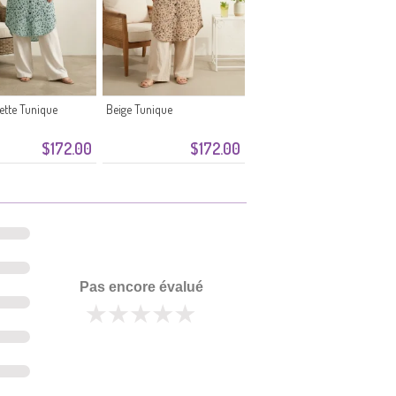
sette Tunique
Beige Tunique
$172.00
$172.00
Pas encore évalué