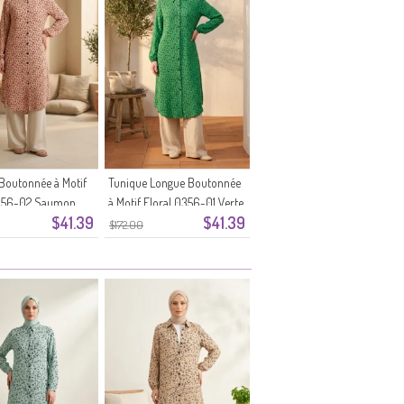
Boutonnée à Motif
Tunique Longue Boutonnée
0356-02 Saumon
à Motif Floral 0356-01 Verte
$41.39
$41.39
$172.00