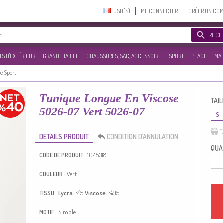
USD($)‎
ME CONNECTER
CRÉER UN CO
RECH
S D'EXTÉRIEUR
GRANDE TAILLE
CHAUSSURES, SAC, ACCESSOIRE
SPORT
PLAGE
MAI
e Sport
Tunique Longue En Viscose
TAIL
5026-07 Vert 5026-07
S
T
DETAILS PRODUIT
CONDITION D’ANNULATION
QUAN
1045318
CODE DE PRODUIT :
Vert
COULEUR :
Lycra:
%5
Viscose:
%95
TISSU :
Simple
MOTIF :