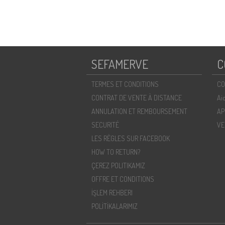
SEFAMERVE
C
TERMES ET CONDITIONS
CO
CONTRAT DE VENTE À DISTANCE
Ai
ANNULATION ET REMBOURSEMENT
AP
SECURITÉ
VE
LES RÈGLES SUR FACEBOOK
HOW TO RETURN?
ÇEREZ POLITIKAMIZ
OFFRE ET CONDITIONS
İŞLEM REHBERI
POLİTİKALARIMIZ