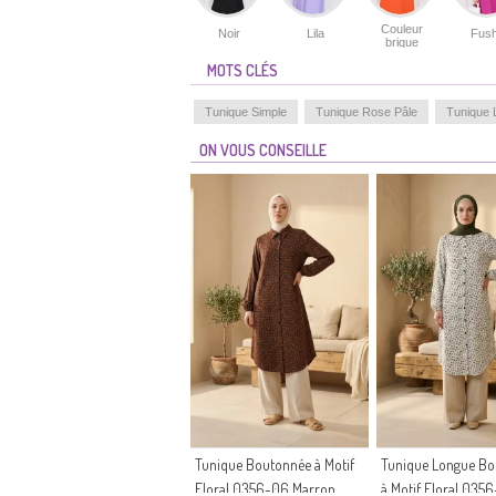
Couleur
Noir
Lila
Fush
brique
MOTS CLÉS
Tunique Simple
Tunique Rose Pâle
Tunique L
ON VOUS CONSEILLE
Tunique Boutonnée à Motif
Tunique Longue B
Floral 0356-06 Marron
à Motif Floral 035