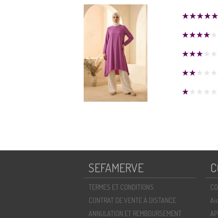
SEFAMERVE
C
TERMES ET CONDITIONS
CO
CONTRAT DE VENTE À DISTANCE
Ai
ANNULATION ET REMBOURSEMENT
AP