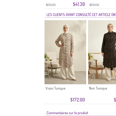
$41.39
Pierre
$172.00
$172.00
LES CLIENTS AYANT CONSULTÉ CET ARTICLE O
Vison Tunique
Noir Tunique
$172.00
$
Commentaires sur le produit