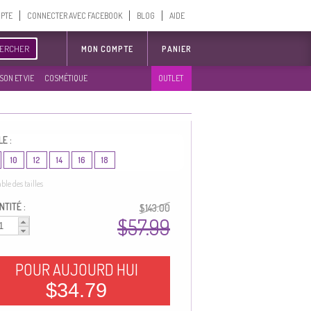
MPTE
CONNECTER AVEC FACEBOOK
BLOG
AIDE
ERCHER
MON COMPTE
PANIER
SON ET VIE
COSMÉTIQUE
OUTLET
LE :
10
12
14
16
18
able des tailles
TITÉ :
$143.00
$57.99
POUR AUJOURD HUI
$34.79