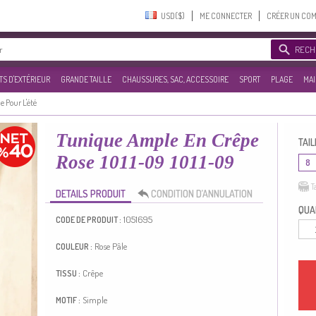
USD($)‎
ME CONNECTER
CRÉER UN CO
RECH
S D'EXTÉRIEUR
GRANDE TAILLE
CHAUSSURES, SAC, ACCESSOIRE
SPORT
PLAGE
MAI
e Pour L'été
Tunique Ample En Crêpe
TAIL
Rose 1011-09 1011-09
8
T
DETAILS PRODUIT
CONDITION D’ANNULATION
QUAN
1051695
CODE DE PRODUIT :
Rose Pâle
COULEUR :
Crêpe
TISSU :
Simple
MOTIF :