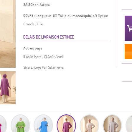
4 Saisons
SAISON :
Longueur:
110
Taille du mannequin:
40
Option
COUPE :
Grande Taille
Couleur Rose Pâle. Tissu Crêpe. Simple. Adapté pour les 4
DELAIS DE LIVRAISON ESTIMEE
saisons. Option de grande taille disponible.
Made in Türkiye
Autres pays
TAILLE DU MODEL :
11 Août Mardi-13 Août Jeudi
HANCHES
: 98,
TOUR DE TAILLE
: 66,
POITRINE
: 90,
Sera Envoyé Par Sefamerve.
LONGUEUR
: 175,
POIDS
: 59