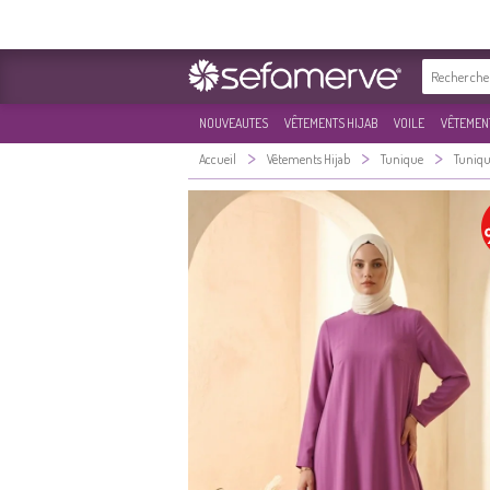
NOUVEAUTES
VÊTEMENTS HIJAB
VOILE
VÊTEMENT
>
>
>
Accueil
Vêtements Hijab
Tunique
Tuniqu