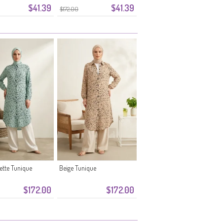
$41.39
$41.39
$172.00
sette Tunique
Beige Tunique
$172.00
$172.00