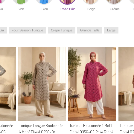
ia
Vert
Bleu
Rose Pâle
Beige
Crème
ila
Four Season Tunique
Crêpe Tunique
Grande Taille
Large
outonnée
Tunique Longue Boutonnée
Tunique Boutonnée à Motif
Tunique 
6-05
à Motif Floral 0356-04
Floral 0356-03 Rose Foncé
Floral 