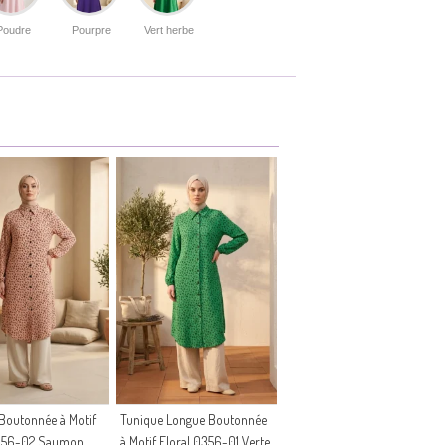
Poudre
Pourpre
Vert herbe
Boutonnée à Motif
Tunique Longue Boutonnée
0356-02 Saumon
à Motif Floral 0356-01 Verte