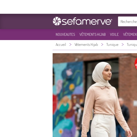
NOUVEAUTES
VÊTEMENTS HIJAB
VOILE
VÊTEMENT
>
>
>
Accueil
Vêtements Hijab
Tunique
Tuniqu