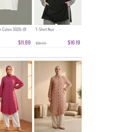
en Coton 3020-01
T-Shirt Noir
$11.99
$16.19
$58.00