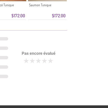
cé Tunique
Saumon Tunique
$172.00
$172.00
Pas encore évalué