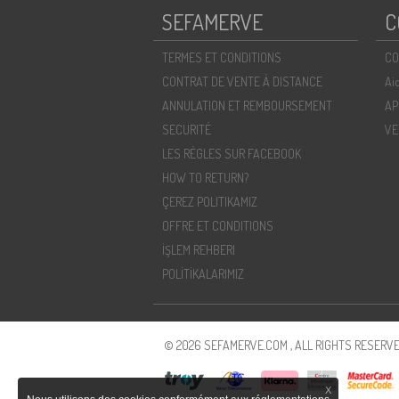
SEFAMERVE
C
TERMES ET CONDITIONS
CO
CONTRAT DE VENTE À DISTANCE
Ai
ANNULATION ET REMBOURSEMENT
AP
SECURITÉ
VE
LES RÈGLES SUR FACEBOOK
HOW TO RETURN?
ÇEREZ POLITIKAMIZ
OFFRE ET CONDITIONS
İŞLEM REHBERI
POLİTİKALARIMIZ
© 2026 SEFAMERVE.COM , ALL RIGHTS RESERVE
X