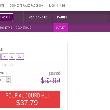
MPTE
CONNECTER AVEC FACEBOOK
BLOG
AIDE
ERCHER
MON COMPTE
PANIER
SON ET VIE
COSMÉTIQUE
OUTLET
LE :
M
L
XL
able des tailles
TITÉ :
$157.00
$62.99
POUR AUJOURD HUI
$37.79