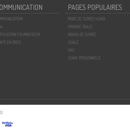
OMMUNICATION
PAGES POPULAIRES
MMUNICATION
ROBE DE SOIRÉE HIJAB
de
GRANDE TAILLE
PLICATION FOURNISSEUR
ABAYA DE SOIRÉE
NTE EN GROS
CHÂLE
SAC
SOİNS PERSONNELS
D.