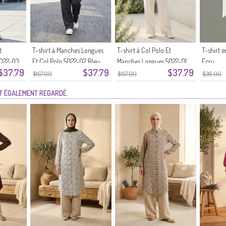
t
T-shirt à Manches Longues
T-shirt à Col Polo Et
T-shirt 
5022-03
Et Col Polo 5022-02 Bleu
Manches Longues 5022-01
Ecru
$37.79
$37.79
$37.79
Marine
Rouge Bordeaux
$157.00
$157.00
$36.00
NT ÉGALEMENT REGARDÉ.