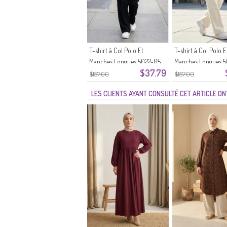
T-shirt à Col Polo Et
T-shirt à Col Polo E
Manches Longues 5022-05
Manches Longues 
$37.79
Gris
Écru
$157.00
$157.00
LES CLIENTS AYANT CONSULTÉ CET ARTICLE O