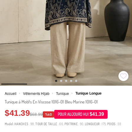
Tunique Longue
Accueil
Vêtements Hijab
Tunique
>
>
>
Tunique à Motifs En Viscose 1016-01 Bleu Marine 1016-01
$41.39
$41.39
$68.99
POUR AUJOURD HUI
%40
Model:
HANCHES
: 98,
TOUR DE TAILLE
: 66,
POITRINE
: 90,
LONGUEUR
: 175,
POIDS
: 59