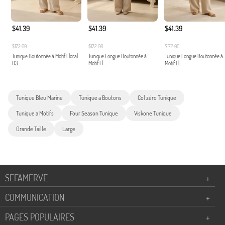
$41.39
$41.39
$41.39
$172.00
$172.00
$172.00
Tunique Boutonnée à Motif Floral
Tunique Longue Boutonnée à
Tunique Longue Boutonnée à
03...
Motif Fl...
Motif Fl...
Tunique Bleu Marine
Tunique a Boutons
Col zéro Tunique
Tunique a Motifs
Four Season Tunique
Viskone Tunique
Grande Taille
Large
SEFAMERVE
+
COMMUNICATION
+
PAGES POPULAIRES
+