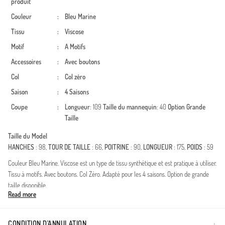
produit
Couleur
:
Bleu Marine
Tissu
:
Viscose
Motif
:
A Motifs
Accessoires
:
Avec boutons
Col
:
Col zéro
Saison
:
4 Saisons
Coupe
:
Longueur
: 109
Taille du mannequin
: 40
Option Grande
Taille
Taille du Model
HANCHES
: 98,
TOUR DE TAILLE
: 66,
POITRINE
: 90,
LONGUEUR
: 175,
POIDS
: 59
Couleur Bleu Marine. Viscose est un type de tissu synthétique et est pratique à utiliser.
Tissu à motifs. Avec boutons. Col Zéro. Adapté pour les 4 saisons. Option de grande
taille disponible.
Read more
Apportez une touche d'élégance à votre garde-robe avec cette tunique en viscose
imprimée, conçue pour la femme moderne en quête de raffinement. Fabriquée à
partir de fibres naturelles de haute qualité, elle garantit une légèreté incomparable
CONDITION D’ANNULATION