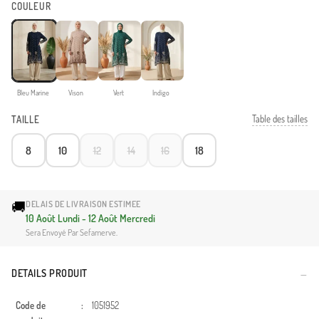
COULEUR
Bleu Marine
Vison
Vert
Indigo
Table des tailles
TAILLE
8
10
12
14
16
18
🚚
DELAIS DE LIVRAISON ESTIMEE
10 Août Lundi - 12 Août Mercredi
Sera Envoyé Par Sefamerve.
DETAILS PRODUIT
Code de
:
1051952