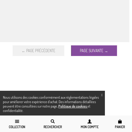
← PAGE PRÉCÉDENTE
PAGE SUIVANTE →
X
Nous utilisons des cookies conformément aux réglementations légales
pour améliorer votre expérience d`achat. Des informations détaillées
peuvent être consultées sur notre page,
Politique de cookies
et
confidentialité.
COLLECTION
RECHERCHER
MON COMPTE
PANIER