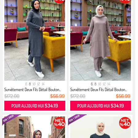
6
8
10
12
14
6
8
10
12
14
Survêtement Deux Fils Détail Bouton...
Survêtement Deux Fils Détail Bouton...
$172.00
$56.99
$172.00
$56.99
$34.19
$34.19
POUR AUJOURD HUI
POUR AUJOURD HUI