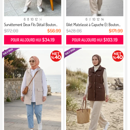
6
8
10
12
14
6
8
10
12
14
Survêtement Deux Fils Détail Bouton...
Gilet Matelassé à Capuche Et Bouton...
$172.00
$56.99
$428.06
$171.99
$34.19
$103.19
POUR AUJOURD HUI
POUR AUJOURD HUI