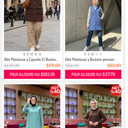
6
8
10
12
14
6
8
10
12
14
Gilet Matelassé à Capuche Et Bouton...
Gilet Matelassé à Boutons-pression ...
$428.06
$171.99
$156.94
$62.99
$103.19
$37.79
POUR AUJOURD HUI
POUR AUJOURD HUI