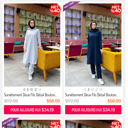
6
8
10
12
14
6
8
10
12
14
Survêtement Deux Fils Détail Bouton...
Survêtement Deux Fils Détail Bouton...
$172.00
$56.99
$172.00
$56.99
$34.19
$34.19
POUR AUJOURD HUI
POUR AUJOURD HUI