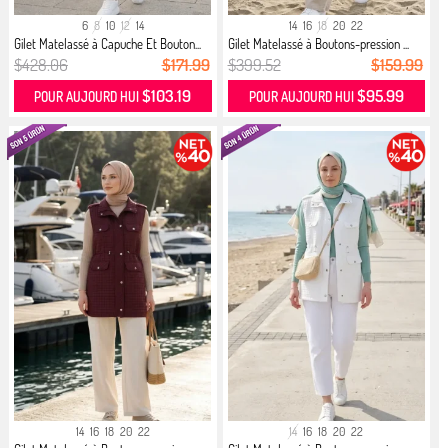
6
8
10
12
14
14
16
18
20
22
Gilet Matelassé à Capuche Et Bouton...
Gilet Matelassé à Boutons-pression ...
$428.06
$171.99
$399.52
$159.99
$103.19
$95.99
POUR AUJOURD HUI
POUR AUJOURD HUI
14
16
18
20
22
14
16
18
20
22