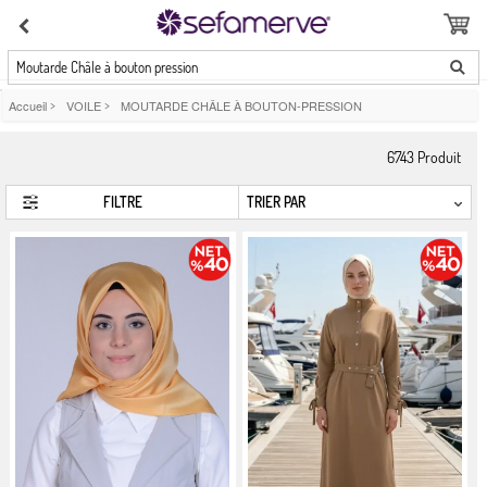
Moutarde Châle à bouton pression
Accueil
>
VOILE
>
MOUTARDE CHÂLE À BOUTON-PRESSION
6743
Produit
FILTRE