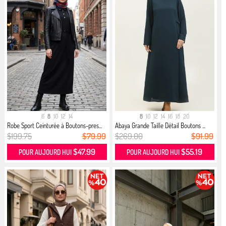
6
8
10
12
14
8
10
12
14
16
18
20
Robe Sport Ceinturée à Boutons-pres...
Abaya Grande Taille Détail Boutons ...
$199.75
$79.99
$269.00
$91.99
$47.99
$55.19
POUR AUJOURD HUI
POUR AUJOURD HUI