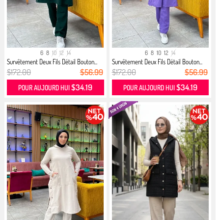
6
8
10
12
14
6
8
10
12
14
Survêtement Deux Fils Détail Bouton...
Survêtement Deux Fils Détail Bouton...
$172.00
$56.99
$172.00
$56.99
$34.19
$34.19
POUR AUJOURD HUI
POUR AUJOURD HUI