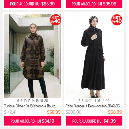
$95.99
$95.99
POUR AUJOURD HUI
POUR AUJOURD HUI
6-8
10-12
14-16
18-20
6-8
10-12
14-16
18-20
Tunique D`hiver De Bûcheron à Bouto...
Robe Froncée à Demi-bouton 2042-06 ...
$142.41
$56.99
$200.00
$68.99
$34.19
$41.39
POUR AUJOURD HUI
POUR AUJOURD HUI