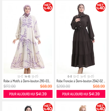
10-12
14-16
18-20
6-8
10-12
14-16
18-20
Robe à Motifs à Demi-bouton 2110-03...
Robe Froncée à Demi-bouton 2042-02 ...
$172.00
$68.99
$200.00
$68.99
$41.39
$41.39
POUR AUJOURD HUI
POUR AUJOURD HUI