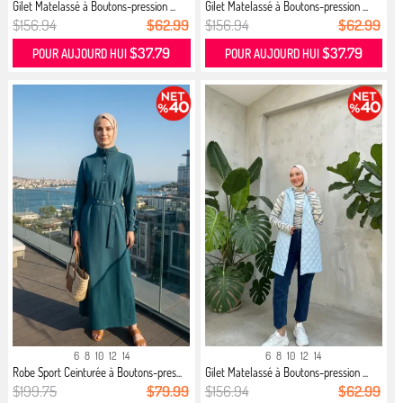
Gilet Matelassé à Boutons-pression ...
Gilet Matelassé à Boutons-pression ...
$156.94
$62.99
$156.94
$62.99
$37.79
$37.79
POUR AUJOURD HUI
POUR AUJOURD HUI
6
8
10
12
14
6
8
10
12
14
Robe Sport Ceinturée à Boutons-pres...
Gilet Matelassé à Boutons-pression ...
$199.75
$79.99
$156.94
$62.99