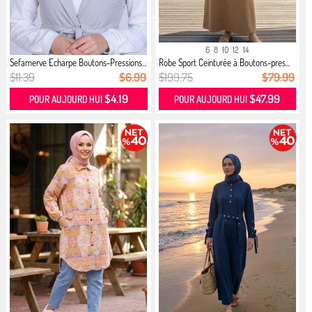
6
8
10
12
14
Sefamerve Echarpe Boutons-Pressions...
Robe Sport Ceinturée à Boutons-pres...
$11.39
$6.99
$199.75
$79.99
$4.19
$47.99
POUR AUJOURD HUI
POUR AUJOURD HUI