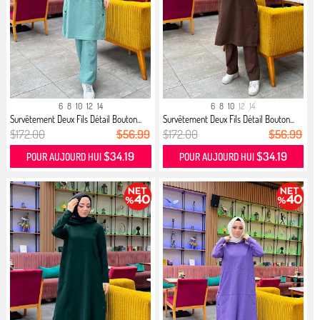
6
8
10
12
14
6
8
10
12
14
Survêtement Deux Fils Détail Bouton...
Survêtement Deux Fils Détail Bouton...
$172.00
$56.99
$172.00
$56.99
$34.19
$34.19
POUR AUJOURD HUI
POUR AUJOURD HUI