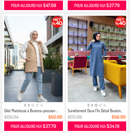
$47.99
$37.79
POUR AUJOURD HUI
POUR AUJOURD HUI
6
8
10
12
14
6
8
10
12
14
Gilet Matelassé à Boutons-pression ...
Survêtement Deux Fils Détail Bouton...
$156.94
$62.99
$172.00
$56.99
$37.79
$34.19
POUR AUJOURD HUI
POUR AUJOURD HUI