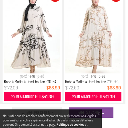
10-12
14-16
18-20
10-12
14-16
18-20
Robe à Motifs à Demi-bouton 2110-04...
Robe à Motifs à Demi-bouton 2110-02...
$172.00
$68.99
$172.00
$68.99
$41.39
$41.39
POUR AUJOURD HUI
POUR AUJOURD HUI
← PAGE PRÉCÉDENTE
PAGE SUIVANTE →
X
Nous utilisons des cookies conformément aux réglementations légales
pour améliorer votre expérience d`achat. Des informations détaillées
peuvent être consultées sur notre page,
Politique de cookies
et