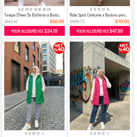
6-8
10-12
14-16
18-20
6
8
10
12
14
Tunique D`hiver De Bûcheron à Bouto...
Robe Sport Ceinturée à Boutons-pres...
$142.41
$56.99
$199.75
$79.99
$34.19
$47.99
POUR AUJOURD HUI
POUR AUJOURD HUI
6
8
10
12
14
6
8
10
12
14