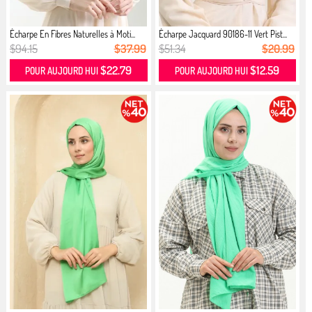
Écharpe En Fibres Naturelles à Moti...
Écharpe Jacquard 90186-11 Vert Pist...
$94.15
$37.99
$51.34
$20.99
$22.79
$12.59
POUR AUJOURD HUI
POUR AUJOURD HUI