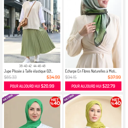
38-40-42
44-46-48
Jupe Plissée à Taille élastique 021...
Écharpe En Fibres Naturelles à Moti...
$85.33
$34.99
$94.15
$37.99
$20.99
$22.79
POUR AUJOURD HUI
POUR AUJOURD HUI