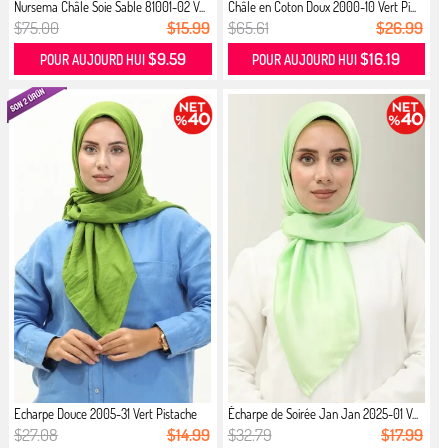
Nursema Châle Soie Sable 81001-02 V...
Châle en Coton Doux 2000-10 Vert Pi...
$75.00
$15.99
$65.61
$26.99
$9.59
$16.19
POUR AUJOURD HUI
POUR AUJOURD HUI
Echarpe Douce 2005-31 Vert Pistache
Écharpe de Soirée Jan Jan 2025-01 V...
$27.08
$14.99
$32.79
$17.99