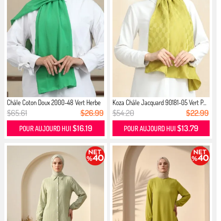
Châle Coton Doux 2000-48 Vert Herbe
Koza Châle Jacquard 90181-05 Vert P...
$65.61
$26.99
$54.20
$22.99
$16.19
$13.79
POUR AUJOURD HUI
POUR AUJOURD HUI