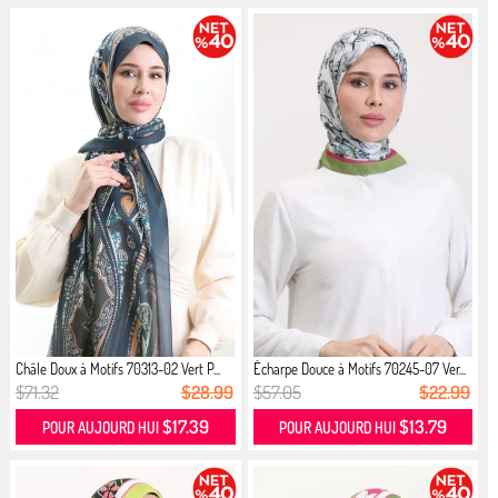
Châle Doux à Motifs 70313-02 Vert P...
Écharpe Douce à Motifs 70245-07 Ver...
$71.32
$28.99
$57.05
$22.99
$17.39
$13.79
POUR AUJOURD HUI
POUR AUJOURD HUI