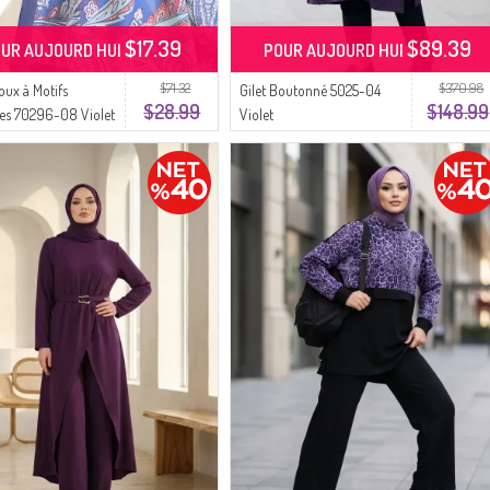
$17.39
$89.39
UR AUJOURD HUI
POUR AUJOURD HUI
$71.32
$370.98
oux à Motifs
Gilet Boutonné 5025-04
$28.99
$148.99
es 70296-08 Violet
Violet
nthe