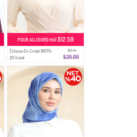
$12.59
POUR AUJOURD HUI
$51.34
Écharpe En Cristal 81079-
$20.99
20 Violet