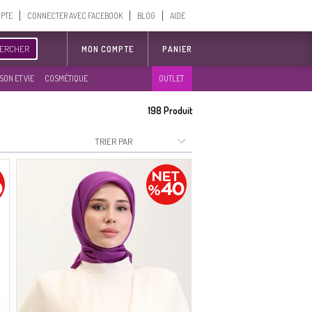
MPTE
CONNECTER AVEC FACEBOOK
BLOG
AIDE
ERCHER
MON COMPTE
PANIER
SON ET VIE
COSMÉTIQUE
OUTLET
198
Produit