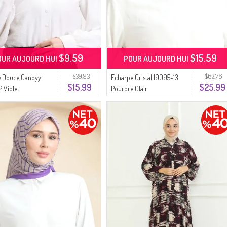
$9.59
$15.59
OUR AUJOURD HUI
POUR AUJOURD HUI
$39.93
$62.76
e Douce Candyy
Echarpe Cristal 19095-13
$15.99
$25.99
2 Violet
Pourpre Clair