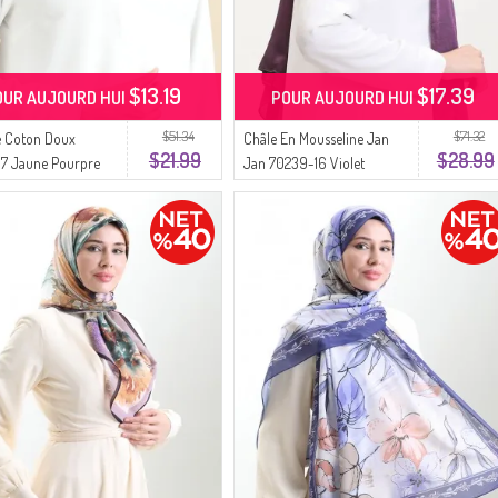
$13.19
$17.39
OUR AUJOURD HUI
POUR AUJOURD HUI
$51.34
$71.32
e Coton Doux
Châle En Mousseline Jan
$21.99
$28.99
7 Jaune Pourpre
Jan 70239-16 Violet