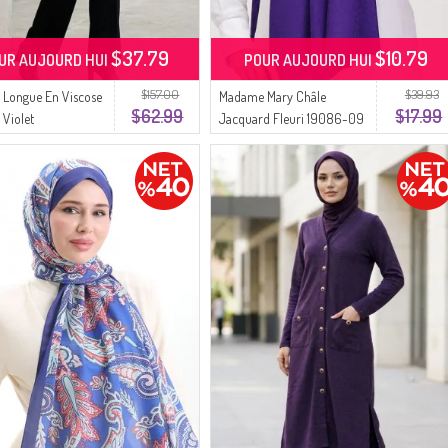
$37.79
$10.79
UR AUJOURD HUI
POUR AUJOURD HUI
$157.00
$39.93
 Longue En Viscose
Madame Mary Châle
$62.99
$17.99
 Violet
Jacquard Fleuri 19086-09
Pourpre