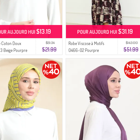
$13.19
$31.19
OUR AUJOURD HUI
POUR AUJOURD HUI
$51.34
$143.00
e Coton Doux
Robe Viscose à Motifs
$21.99
$51.99
3 Beige Pourpre
0466-02 Pourpre