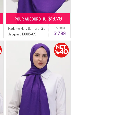
$10.79
POUR AUJOURD HUI
$39.93
Madame Mary Damla Châle
$17.99
Jacquard 19085-09
Pourpre