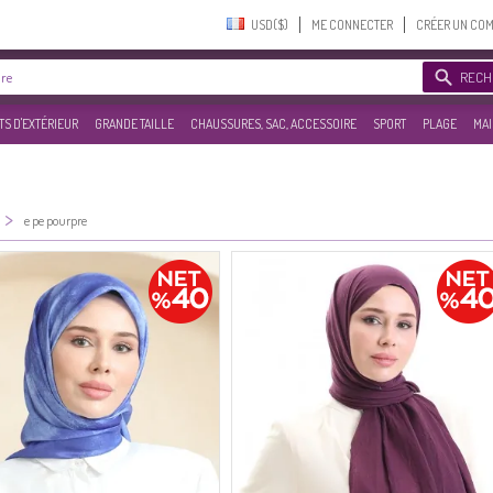
USD($)‎
ME CONNECTER
CRÉER UN CO
RECH
S D'EXTÉRIEUR
GRANDE TAILLE
CHAUSSURES, SAC, ACCESSOIRE
SPORT
PLAGE
MAI
>
e pe pourpre