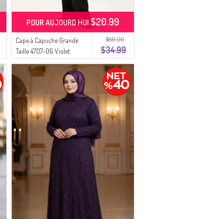
$20.99
POUR AUJOURD HUI
$86.00
Cape à Capuche Grande
$34.99
Taille 4707-06 Violet