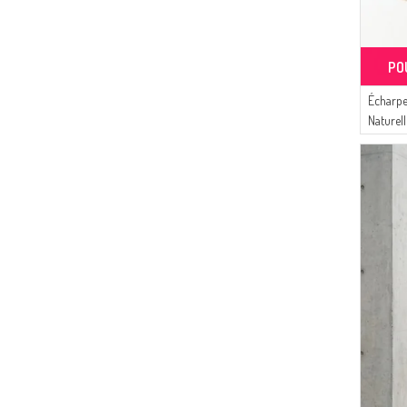
(2)
Gözde Giyim
(2)
DLC TEKSTİL
(2)
PO
AYMİRA
(2)
MODA MAYSA
Écharpe
(1)
Sefamerve
Naturell
(1)
82016-10
Tubanur Özdemir
(1)
BUTİK SUDE
(1)
Pinkrose
(1)
CKS