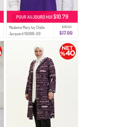
$10.79
POUR AUJOURD HUI
$39.93
Madame Mary Ivy Châle
$17.99
Jacquard 19088-09
Pourpre