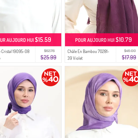
$15.59
$10.79
UR AUJOURD HUI
POUR AUJOURD HUI
$62.76
$46.00
 Cristal 19095-08
Châle En Bambou 70281-
$25.99
$17.99
e
39 Violet