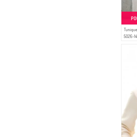
PO
Tunique
5026-14