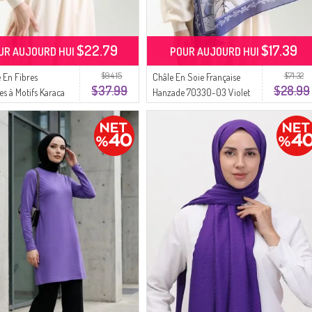
$22.79
$17.39
UR AUJOURD HUI
POUR AUJOURD HUI
$94.15
$71.32
 En Fibres
Châle En Soie Française
$37.99
$28.99
es à Motifs Karaca
Hanzade 70330-03 Violet
 Violet Lilas
Lilas