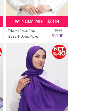
$13.19
POUR AUJOURD HUI
$51.34
Echarpe Coton Doux
$21.99
19090-17 Jaune Violet