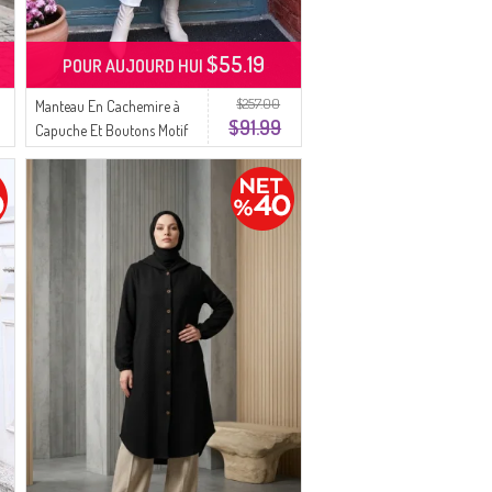
$55.19
POUR AUJOURD HUI
$257.00
Manteau En Cachemire à
$91.99
Capuche Et Boutons Motif
Léopard Marron Anthracite
0226-05