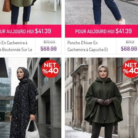
$41.39
$41.39
UR AUJOURD HUI
POUR AUJOURD HUI
$172.00
$171.21
 En Cachemire à
Poncho D`hiver En
$68.99
$68.99
e Boutonnée Sur Le
Cachemire à Capuche Et
0188-04 Vert Kaki
Fermeture éclair 0241-03
Vison