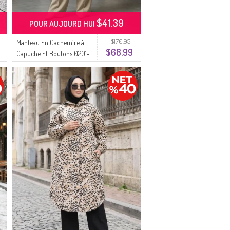
$41.39
POUR AUJOURD HUI
$170.95
Manteau En Cachemire à
$68.99
Capuche Et Boutons 0201-
05 Noir