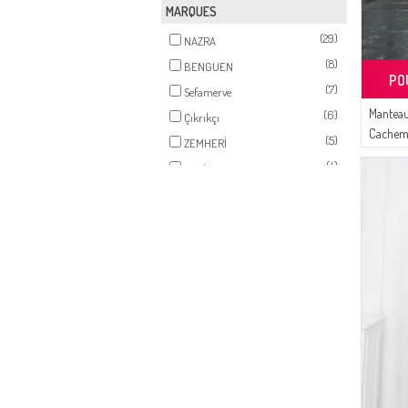
MARQUES
(29)
NAZRA
(8)
BENGUEN
PO
(7)
Sefamerve
Manteau
(6)
Çıkrıkçı
Cachemi
(5)
ZEMHERİ
02 Noir
(4)
Buğlem
(4)
İPEKÇE
(3)
White Bird
(3)
Tubanur Özdemir
(3)
Gelince
(1)
SAMARA
(1)
Platin Eşarp
(1)
DLC TEKSTİL
(1)
CKS