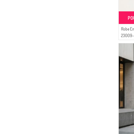
PO
Robe En
23009-1