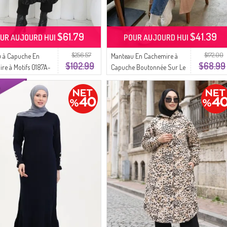
$61.79
$41.39
UR AUJOURD HUI
POUR AUJOURD HUI
$256.57
$172.00
 à Capuche En
Manteau En Cachemire à
$102.99
$68.99
re à Motifs 0187A-
Capuche Boutonnée Sur Le
Beige
Devant 0188-05 Beige