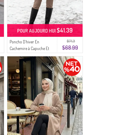
$41.39
POUR AUJOURD HUI
$171.21
Poncho D`hiver En
$68.99
Cachemire à Capuche Et
Fermeture éclair 0241-04
Noir