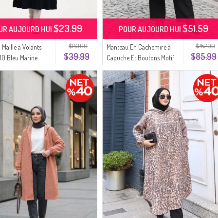
$23.99
$51.59
UR AUJOURD HUI
POUR AUJOURD HUI
$143.00
$257.00
 Maille à Volants
Manteau En Cachemire à
$39.99
$85.99
0 Bleu Marine
Capuche Et Boutons Motif
Léopard Beige Vison 0226-
06