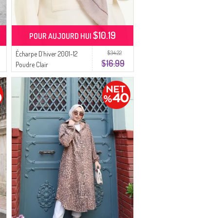
$10.19
POUR AUJOURD HUI
$34.22
Écharpe D`hiver 2001-12
$16.99
Poudre Clair