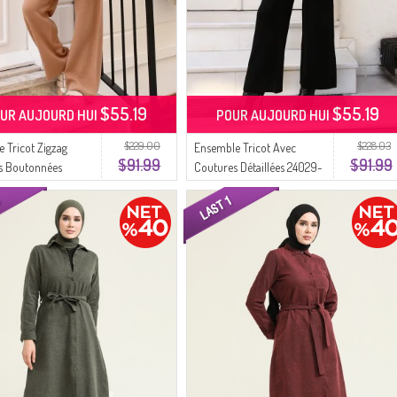
$55.19
$55.19
UR AUJOURD HUI
POUR AUJOURD HUI
$229.00
$228.03
 Tricot Zigzag
Ensemble Tricot Avec
$91.99
$91.99
s Boutonnées
Coutures Détaillées 24029-
2 Café Au Lait
03 Noir