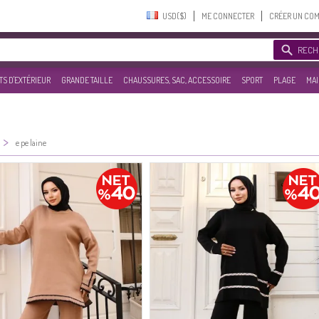
USD($)‎
ME CONNECTER
CRÉER UN CO
RECH
S D'EXTÉRIEUR
GRANDE TAILLE
CHAUSSURES, SAC, ACCESSOIRE
SPORT
PLAGE
MAI
>
e pe laine