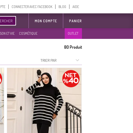
MPTE
CONNECTER AVEC FACEBOOK
BLOG
AIDE
ERCHER
MON COMPTE
PANIER
SON ET VIE
COSMÉTIQUE
OUTLET
80
Produit