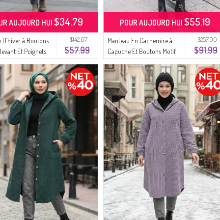
$34.79
$55.19
UR AUJOURD HUI
POUR AUJOURD HUI
$142.67
$257.00
 D`hiver à Boutons
Manteau En Cachemire à
$57.99
$91.99
Devant Et Poignets
Capuche Et Boutons Motif
ués 0243-04 Orange
Léopard Couleur Café Au
Lait Anthracite 0226-03