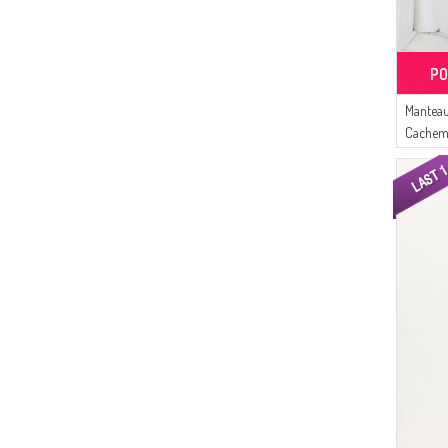
PO
Manteau
Cachemi
01 Noir 