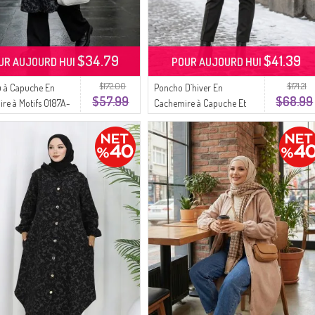
$34.79
$41.39
UR AUJOURD HUI
POUR AUJOURD HUI
$172.00
$171.21
 à Capuche En
Poncho D`hiver En
$57.99
$68.99
re à Motifs 0187A-
Cachemire à Capuche Et
 Gris
Fermeture éclair 0241-01
Kaki