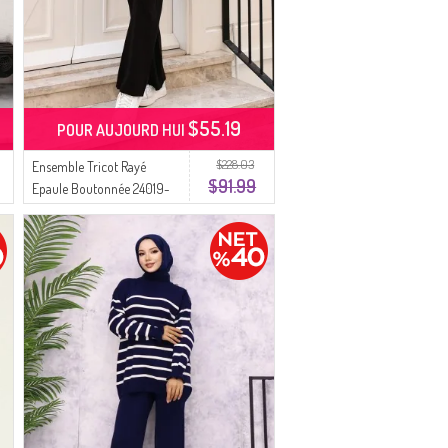
$55.19
POUR AUJOURD HUI
$228.03
Ensemble Tricot Rayé
$91.99
Epaule Boutonnée 24019-
03 Noir