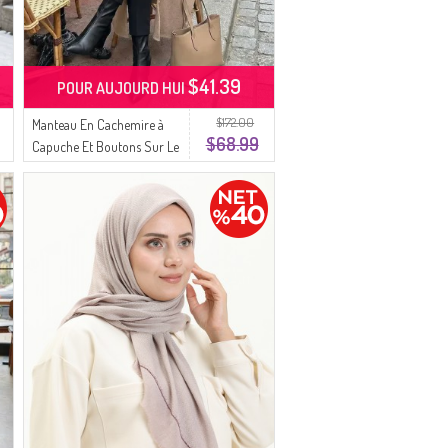
$41.39
POUR AUJOURD HUI
$172.00
Manteau En Cachemire à
$68.99
Capuche Et Boutons Sur Le
Devant 0188-03 Vison