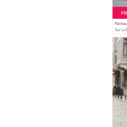
PO
Manteau
Sur Le 
élastiq