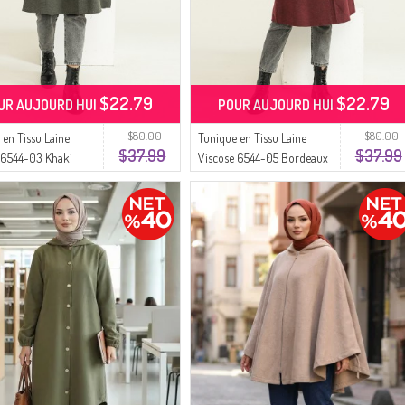
$22.79
$22.79
UR AUJOURD HUI
POUR AUJOURD HUI
$80.00
$80.00
 en Tissu Laine
Tunique en Tissu Laine
$37.99
$37.99
 6544-03 Khaki
Viscose 6544-05 Bordeaux