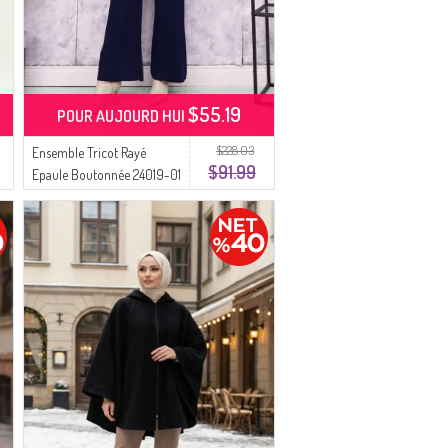
$55.19
POUR AUJOURD HUI
$228.03
Ensemble Tricot Rayé
$91.99
Epaule Boutonnée 24019-01
Bleu Marine