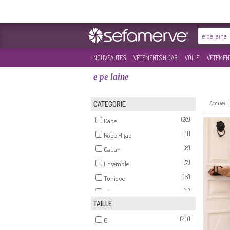
NOUVEAUTES
VÊTEMENTS HIJAB
VOILE
VÊTEMENT
e pe laine
Accueil
CATEGORIE
(28)
Cape
(11)
Robe Hijab
(8)
Caban
(7)
Ensemble
(6)
Tunique
(5)
Blouse
TAILLE
(4)
Jupe
(20)
(3)
6
Abayas