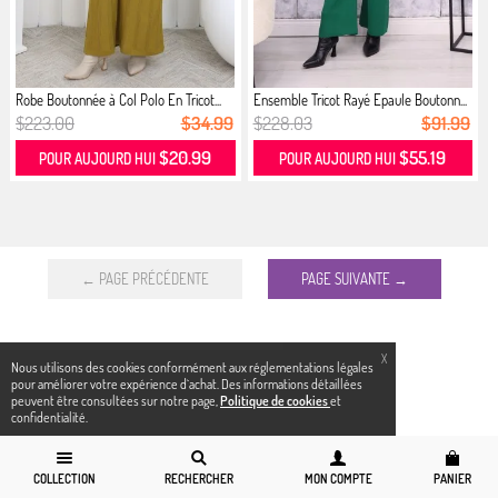
Robe Boutonnée à Col Polo En Tricot...
Ensemble Tricot Rayé Epaule Boutonn...
$223.00
$34.99
$228.03
$91.99
$20.99
$55.19
POUR AUJOURD HUI
POUR AUJOURD HUI
← PAGE PRÉCÉDENTE
PAGE SUIVANTE →
X
Nous utilisons des cookies conformément aux réglementations légales
pour améliorer votre expérience d`achat. Des informations détaillées
peuvent être consultées sur notre page,
Politique de cookies
et
confidentialité.
COLLECTION
RECHERCHER
MON COMPTE
PANIER