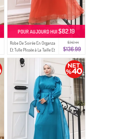
$82.19
POUR AUJOURD HUI
$342.44
Robe De Soirée En Organza
$136.99
Et Tulle Plissée à La Taille Et
Ceinturée Référence 5611-
04 Orange