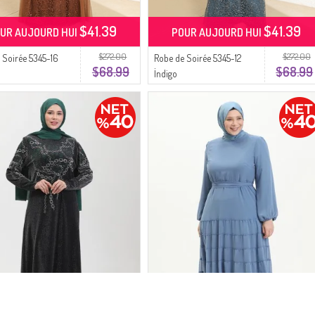
$41.39
$41.39
UR AUJOURD HUI
POUR AUJOURD HUI
$272.00
$272.00
 Soirée 5345-16
Robe de Soirée 5345-12
$68.99
$68.99
İndigo