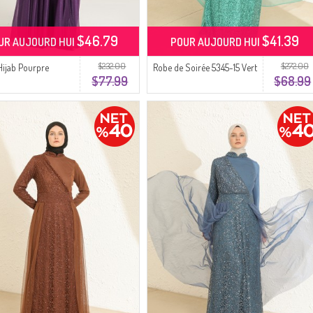
$46.79
$41.39
UR AUJOURD HUI
POUR AUJOURD HUI
$232.00
$272.00
 Hijab Pourpre
Robe de Soirée 5345-15 Vert
$77.99
$68.99