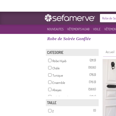
NOUVEAUTES
VÊTEMENTS HIJAB
VOILE
VÊTEMENT
Robe de Soirée Gonflée
Accueil
CATEGORIE
(2113)
Robe Hijab
(1106)
Châle
(783)
Tunique
(763)
Ensemble
(566)
Abayas
(484)
Habillé Hijab
TAILLE
(321)
Jupe
(1)
(223)
2
Pantalon