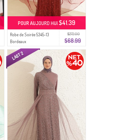
$41.39
POUR AUJOURD HUI
$272.00
Robe de Soirée 5345-13
$68.99
Bordeaux