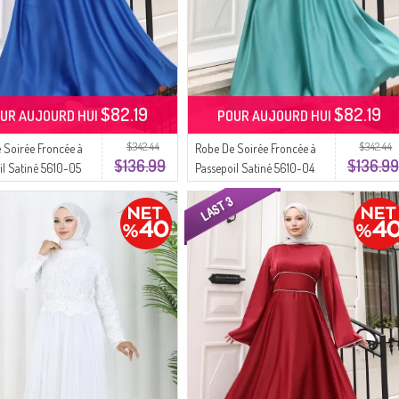
$82.19
$82.19
UR AUJOURD HUI
POUR AUJOURD HUI
$342.44
$342.44
 Soirée Froncée à
Robe De Soirée Froncée à
$136.99
$136.99
il Satiné 5610-05
Passepoil Satiné 5610-04
Vert Amande