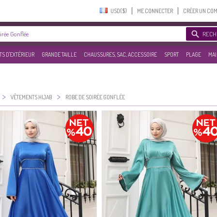
USD($)‎
ME CONNECTER
CRÉER UN CO
RECH
S D'EXTÉRIEUR
GRANDE TAILLE
CHAUSSURES, SAC, ACCESSOIRE
SPORT
PLAGE
MAI
>
>
VÊTEMENTS HIJAB
ROBE DE SOIRÉE GONFLÉE