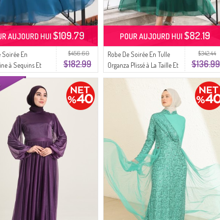
$109.79
$82.19
UR AUJOURD HUI
POUR AUJOURD HUI
$456.60
$342.44
 Soirée En
Robe De Soirée En Tulle
$182.99
$136.99
ine à Sequins Et
Organza Plissé à La Taille Et
e 5617-01 Bleu
Ceinture 5611-02 Vert
émeraude