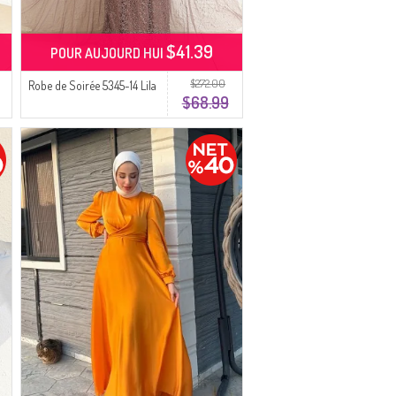
$41.39
POUR AUJOURD HUI
$272.00
Robe de Soirée 5345-14 Lila
$68.99