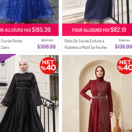
$185.39
$82.19
UR AUJOURD HUI
POUR AUJOURD HUI
$857.00
$342.44
 Soirée Perlée
Robe De Soirée Enduite à
$308.99
$136.99
4 Saks
Paillettes à Motif De Feuilles
5612-03 Bleu Marine