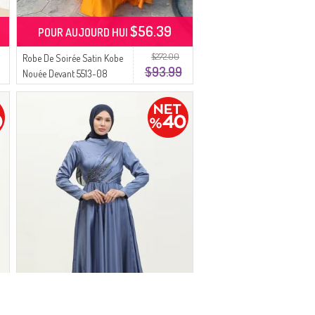
$56.39
POUR AUJOURD HUI
$272.00
Robe De Soirée Satin Kobe
$93.99
Nouée Devant 5513-08
Jaune