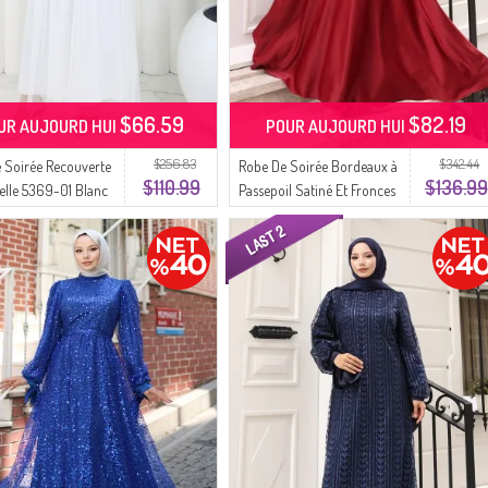
$66.59
$82.19
UR AUJOURD HUI
POUR AUJOURD HUI
$256.83
$342.44
 Soirée Recouverte
Robe De Soirée Bordeaux à
$110.99
$136.99
elle 5369-01 Blanc
Passepoil Satiné Et Fronces
Référence 5610-02