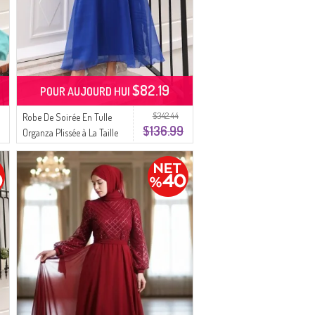
$82.19
POUR AUJOURD HUI
$342.44
Robe De Soirée En Tulle
$136.99
Organza Plissée à La Taille
Et Ceinture 5611-06 Saks