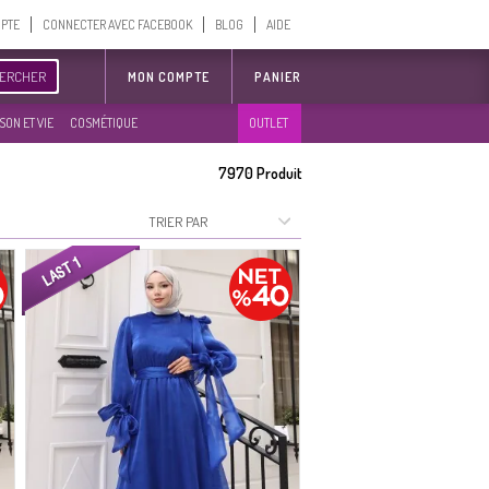
MPTE
CONNECTER AVEC FACEBOOK
BLOG
AIDE
ERCHER
MON COMPTE
PANIER
SON ET VIE
COSMÉTIQUE
OUTLET
7970
Produit