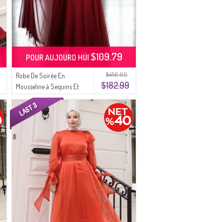
$109.79
POUR AUJOURD HUI
$456.60
Robe De Soirée En
$182.99
Mousseline à Sequins Et
Ceinture 5617-05 Bordeaux