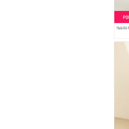
(52)
Alfasa
(47)
Tubanur Özdemir
PO
(43)
DLC TEKSTİL
(30)
SUDENAZ
Habillé
(26)
Buğlem
(24)
MODA PİNHAN
(20)
Livaldi
(4)
AY MİNA BY DİLEK AKHİSARLI
(18)
MAJESTİCA
(17)
Gelince
(15)
Mihrişah
(15)
Enes Eşarp
(14)
Algı
(14)
CKS
(12)
ATS
(10)
Serca