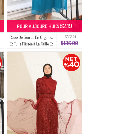
$82.19
POUR AUJOURD HUI
$342.44
Robe De Soirée En Organza
$136.99
Et Tulle Plissée à La Taille Et
Ceinturée Référence 5611-
05 Pétrole