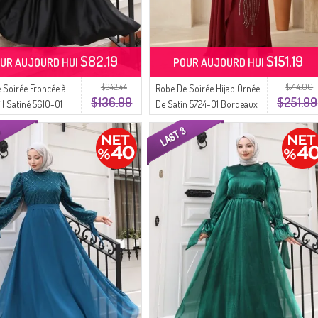
$82.19
$151.19
UR AUJOURD HUI
POUR AUJOURD HUI
$342.44
$714.00
 Soirée Froncée à
Robe De Soirée Hijab Ornée
$136.99
$251.99
il Satiné 5610-01
De Satin 5724-01 Bordeaux